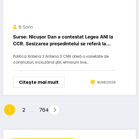
B Sorin
Surse: Nicușor Dan a contestat Legea ANI la
CCR. Sesizarea președintelui se referă la
amendamentul AUR…
Politica Antena 3 Antena 3 CNN oferă o varietate de
conținuturi, incluzând știri, emisiuni live,…
Citește mai mult
10/08/2026
Paginație
1
2
764
…
articole