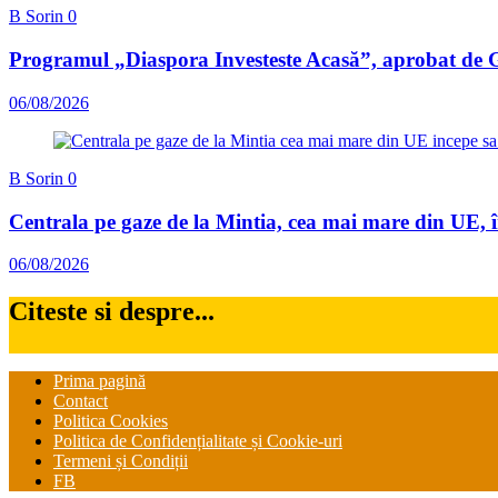
B Sorin
0
Programul „Diaspora Investeste Acasă”, aprobat de G
06/08/2026
B Sorin
0
Centrala pe gaze de la Mintia, cea mai mare din UE, 
06/08/2026
Citeste si despre...
Prima pagină
Contact
Politica Cookies
Politica de Confidențialitate și Cookie-uri
Termeni și Condiții
FB