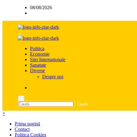
Sari
08/08/2026
la
conținut
Politica
Economie
Stiri Internationale
Sanatate
Diverse
Despre noi
×
×
Prima pagină
Contact
Politica Cookies