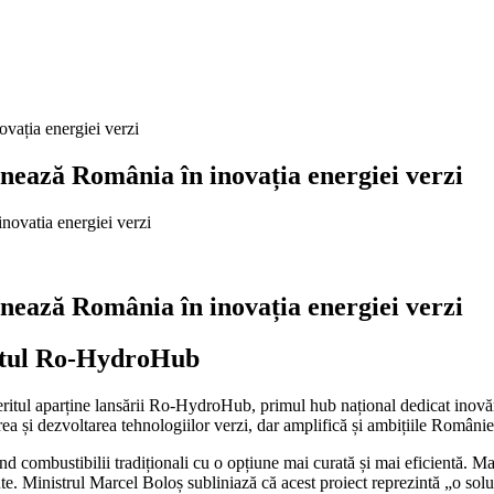
vația energiei verzi
nează România în inovația energiei verzi
nează România în inovația energiei verzi
ectul Ro-HydroHub
meritul aparține lansării Ro-HydroHub, primul hub național dedicat inov
 și dezvoltarea tehnologiilor verzi, dar amplifică și ambițiile României 
nd combustibilii tradiționali cu o opțiune mai curată și mai eficientă. M
e. Ministrul Marcel Boloș subliniază că acest proiect reprezintă „o solu