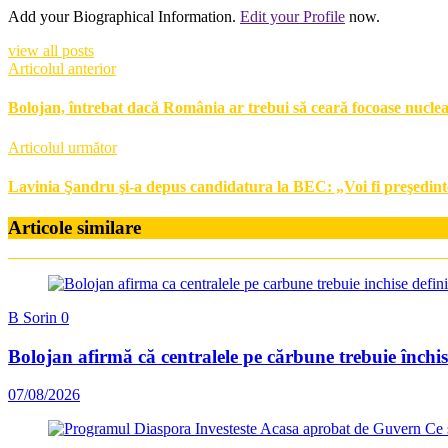
Add your Biographical Information.
Edit your Profile
now.
view all posts
Articolul anterior
Bolojan, întrebat dacă România ar trebui să ceară focoase nucle
Articolul următor
Lavinia Şandru şi-a depus candidatura la BEC: „Voi fi preşedinte
Articole similare
B Sorin
0
Bolojan afirmă că centralele pe cărbune trebuie închis
07/08/2026