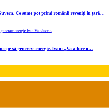
uvern. Ce sume pot primi românii reveniți în țară…
începe să genereze energie. Ivan: „Va aduce o…