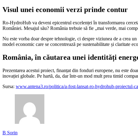
Visul unei economii verzi prinde contur
Ro-HydroHub va deveni epicentrul excelenței în transformarea cercetării 
României. Mesajul său? România trebuie să fie „mai verde, mai competit
Nu este vorba doar despre tehnologie, ci despre viziunea de a crea un
model economic care se concentrează pe sustenabilitate și claritate ecol
România, în căutarea unei identități energ
Prezentarea acestui proiect, finanțat din fonduri europene, nu este doa
inovației globale. Pe hartă, da, dar într-un mod mult prea timid comparat
Sursa:
www.antena3.ro/politica/a-fost-lansat-ro-hydrohub-proiectul-c
B Sorin