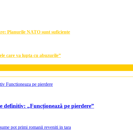
are: Planurile NATO sunt suficiente
le care va lupta cu abuzurile”
e definitiv: „Funcționează pe pierdere”