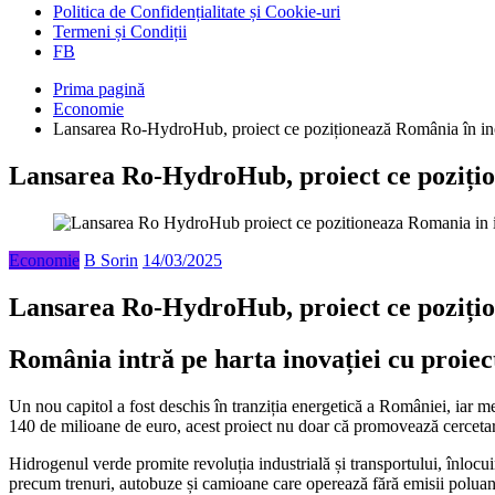
Politica de Confidențialitate și Cookie-uri
Termeni și Condiții
FB
Prima pagină
Economie
Lansarea Ro-HydroHub, proiect ce poziționează România în ino
Lansarea Ro-HydroHub, proiect ce pozițio
Economie
B Sorin
14/03/2025
Lansarea Ro-HydroHub, proiect ce pozițio
România intră pe harta inovației cu proi
Un nou capitol a fost deschis în tranziția energetică a României, iar 
140 de milioane de euro, acest proiect nu doar că promovează cercetarea
Hidrogenul verde promite revoluția industrială și transportului, înlocui
precum trenuri, autobuze și camioane care operează fără emisii poluant