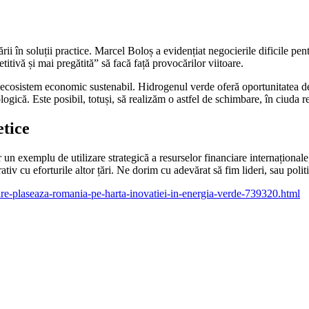
în soluții practice. Marcel Boloș a evidențiat negocierile dificile pentru
ivă și mai pregătită” să facă față provocărilor viitoare.
 ecosistem economic sustenabil. Hidrogenul verde oferă oportunitatea de
ogică. Este posibil, totuși, să realizăm o astfel de schimbare, în ciuda 
etice
r un exemplu de utilizare strategică a resurselor financiare internaționa
iv cu eforturile altor țări. Ne dorim cu adevărat să fim lideri, sau politi
are-plaseaza-romania-pe-harta-inovatiei-in-energia-verde-739320.html