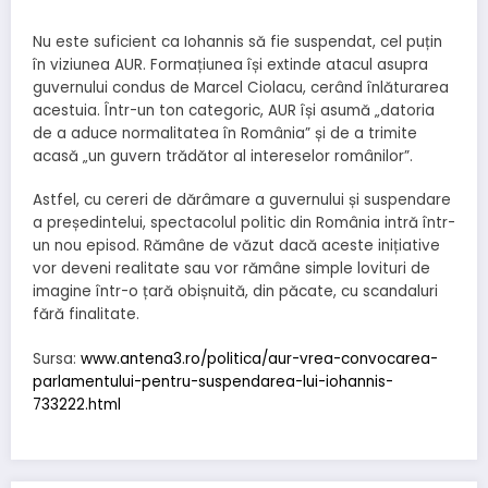
Nu este suficient ca Iohannis să fie suspendat, cel puțin
în viziunea AUR. Formațiunea își extinde atacul asupra
guvernului condus de Marcel Ciolacu, cerând înlăturarea
acestuia. Într-un ton categoric, AUR își asumă „datoria
de a aduce normalitatea în România” și de a trimite
acasă „un guvern trădător al intereselor românilor”.
Astfel, cu cereri de dărâmare a guvernului și suspendare
a președintelui, spectacolul politic din România intră într-
un nou episod. Rămâne de văzut dacă aceste inițiative
vor deveni realitate sau vor rămâne simple lovituri de
imagine într-o țară obișnuită, din păcate, cu scandaluri
fără finalitate.
Sursa:
www.antena3.ro/politica/aur-vrea-convocarea-
parlamentului-pentru-suspendarea-lui-iohannis-
733222.html