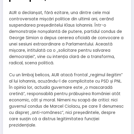
AUR a declanșat, fără ezitare, una dintre cele mai
controversate mișcări politice din ultimii ani, cerând
suspendarea președintelui Klaus Iohannis. Într-o
demonstrație nonșalantă de putere, partidul condus de
George Simion a depus cererea oficială de convocare a
unei sesiuni extraordinare a Parlamentului. Această
mișcare, intitulată ca o „solicitare pentru salvarea
democrației”, vine cu intenția clară de a transforma,
radical, scena politică.
Cu un limbaj belicos, AUR atacă frontal „regimul ilegitim”
al lui Iohannis, acuzându-l de complicitate cu PSD și PNL.
În opinia lor, actuala guvernare este „o mascaradă
cretină”, responsabilă pentru prăbușirea României atât
economic, cât și moral. Nimeni nu scapă de critici: nici
guvernul condus de Marcel Ciolacu, pe care îl denumesc
cu dispreț „anti-românesc”, nici președintele, despre
care susțin că a distrus legitimitatea funcției
prezidențiale.