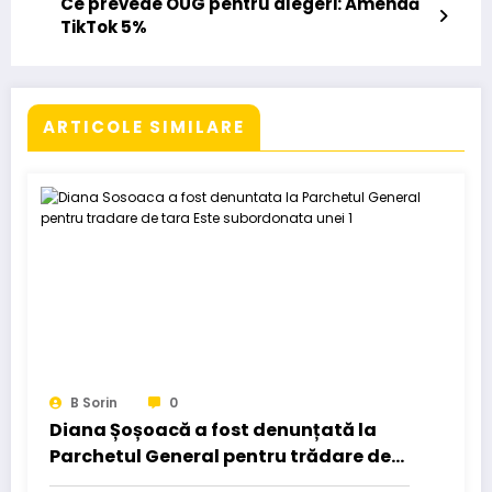
Ce prevede OUG pentru alegeri: Amendă
TikTok 5%
ARTICOLE SIMILARE
B Sorin
0
Diana Șoșoacă a fost denunțată la
Parchetul General pentru trădare de
țară: „Este subordonată unei…