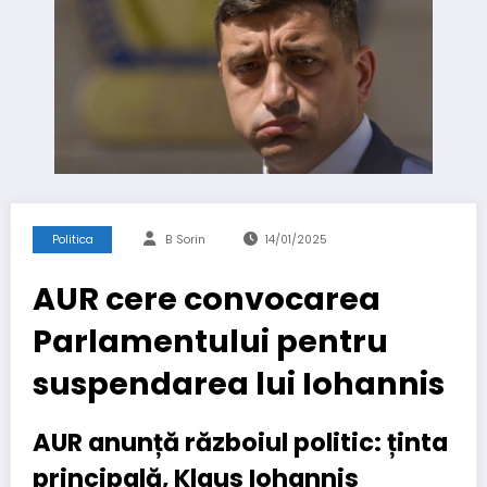
Politica
B Sorin
14/01/2025
AUR cere convocarea
Parlamentului pentru
suspendarea lui Iohannis
AUR anunță războiul politic: ținta
principală, Klaus Iohannis