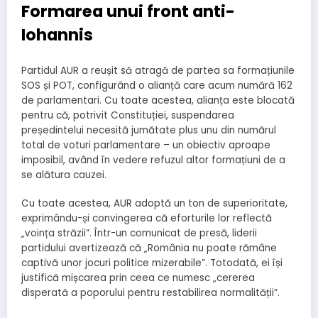
Formarea unui front anti-
Iohannis
Partidul AUR a reușit să atragă de partea sa formațiunile
SOS și POT, configurând o alianță care acum numără 162
de parlamentari. Cu toate acestea, alianța este blocată
pentru că, potrivit Constituției, suspendarea
președintelui necesită jumătate plus unu din numărul
total de voturi parlamentare – un obiectiv aproape
imposibil, având în vedere refuzul altor formațiuni de a
se alătura cauzei.
Cu toate acestea, AUR adoptă un ton de superioritate,
exprimându-și convingerea că eforturile lor reflectă
„voința străzii”. Într-un comunicat de presă, liderii
partidului avertizează că „România nu poate rămâne
captivă unor jocuri politice mizerabile”. Totodată, ei își
justifică mișcarea prin ceea ce numesc „cererea
disperată a poporului pentru restabilirea normalității”.