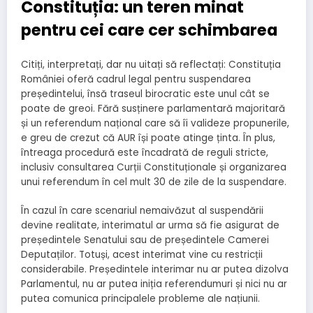
Constituția: un teren minat
pentru cei care cer schimbarea
Citiți, interpretați, dar nu uitați să reflectați: Constituția
României oferă cadrul legal pentru suspendarea
președintelui, însă traseul birocratic este unul cât se
poate de greoi. Fără susținere parlamentară majoritară
și un referendum național care să îi valideze propunerile,
e greu de crezut că AUR își poate atinge ținta. În plus,
întreaga procedură este încadrată de reguli stricte,
inclusiv consultarea Curții Constituționale și organizarea
unui referendum în cel mult 30 de zile de la suspendare.
În cazul în care scenariul nemaivăzut al suspendării
devine realitate, interimatul ar urma să fie asigurat de
președintele Senatului sau de președintele Camerei
Deputaților. Totuși, acest interimat vine cu restricții
considerabile. Președintele interimar nu ar putea dizolva
Parlamentul, nu ar putea iniția referendumuri și nici nu ar
putea comunica principalele probleme ale națiunii.