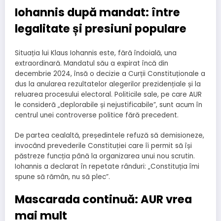
Iohannis după mandat: între
legalitate și presiuni populare
Situația lui Klaus Iohannis este, fără îndoială, una
extraordinară. Mandatul său a expirat încă din
decembrie 2024, însă o decizie a Curții Constituționale a
dus la anularea rezultatelor alegerilor prezidențiale și la
reluarea procesului electoral. Politicile sale, pe care AUR
le consideră „deplorabile și nejustificabile”, sunt acum în
centrul unei controverse politice fără precedent.
De partea cealaltă, președintele refuză să demisioneze,
invocând prevederile Constituției care îi permit să își
păstreze funcția până la organizarea unui nou scrutin.
Iohannis a declarat în repetate rânduri: „Constituția îmi
spune să rămân, nu să plec”.
Mascarada continuă: AUR vrea
mai mult