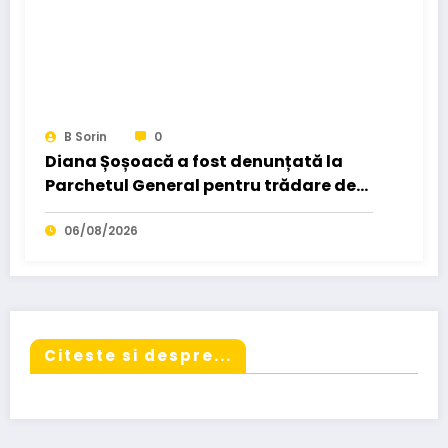
B Sorin
0
Diana Șoșoacă a fost denunțată la
Parchetul General pentru trădare de
țară: „Este subordonată unei…”
06/08/2026
Citeste si despre...