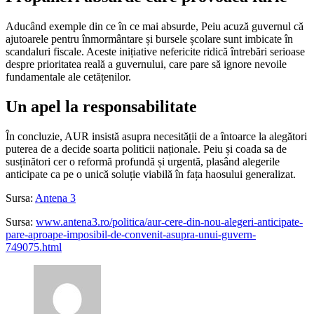
Aducând exemple din ce în ce mai absurde, Peiu acuză guvernul că
ajutoarele pentru înmormântare și bursele școlare sunt imbicate în
scandaluri fiscale. Aceste inițiative nefericite ridică întrebări serioase
despre prioritatea reală a guvernului, care pare să ignore nevoile
fundamentale ale cetățenilor.
Un apel la responsabilitate
În concluzie, AUR insistă asupra necesității de a întoarce la alegători
puterea de a decide soarta politicii naționale. Peiu și coada sa de
susținători cer o reformă profundă și urgentă, plasând alegerile
anticipate ca pe o unică soluție viabilă în fața haosului generalizat.
Sursa:
Antena 3
Sursa:
www.antena3.ro/politica/aur-cere-din-nou-alegeri-anticipate-
pare-aproape-imposibil-de-convenit-asupra-unui-guvern-
749075.html