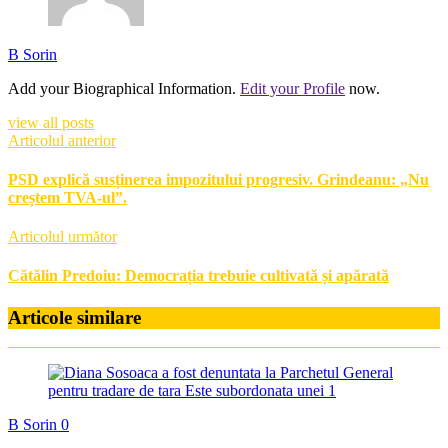
B Sorin
Add your Biographical Information.
Edit your Profile
now.
view all posts
Articolul anterior
PSD explică susținerea impozitului progresiv. Grindeanu: „Nu
creștem TVA-ul”.
Articolul următor
Cătălin Predoiu: Democrația trebuie cultivată și apărată
Articole similare
B Sorin
0