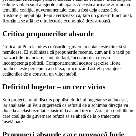
soluție viabilă sunt alegerile anticipate. Această afirmație zdruncină
temeliile coaliției guvernamentale, care a fost deja acuzată de
frustrare și neputință. Peiu avertizează că, fără un guvern funcțional,
România se află pe o traiectorie economică dezastruoasă.
Critica propunerilor absurde
Critica lui Peiu la adresa măsurilor guvernamentale este directă și
nemiloasă. El subliniază că propunerile recente, cum ar fi o taxă pe
tranzacțiile financiare, sunt, de fapt, încercări de a masca
incompetența politică. Comportamentul acestor așa-zise „forțe
politice” este perceput ca o farsă, ridiculizând astfel speranțele
cetățenilor de a construi un viitor stabil.
Deficitul bugetar – un cerc vicios
Sub protecția unui discurs populist, deficitul bugetar se adâncește,
iar analizele lui Peiu sugerează că refuzul de a schimba direcția va
duce la același rezultat catastrofal ca anul trecut. Asta, în condițiile în
care coaliția de guvernare refuză să se abată de la o traiectorie
înșelătoare.
Propuneri absurde care provoacă furie