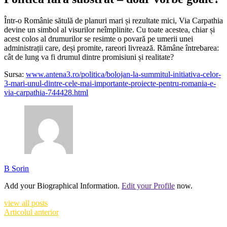
Într-o Românie sătulă de planuri mari și rezultate mici, Via Carpathia
devine un simbol al visurilor neîmplinite. Cu toate acestea, chiar și
acest colos al drumurilor se resimte o povară pe umerii unei
administrații care, deși promite, rareori livrează. Rămâne întrebarea:
cât de lung va fi drumul dintre promisiuni și realitate?
Sursa:
www.antena3.ro/politica/bolojan-la-summitul-initiativa-celor-
3-mari-unul-dintre-cele-mai-importante-proiecte-pentru-romania-e-
via-carpathia-744428.html
B Sorin
Add your Biographical Information.
Edit your Profile
now.
view all posts
Articolul anterior