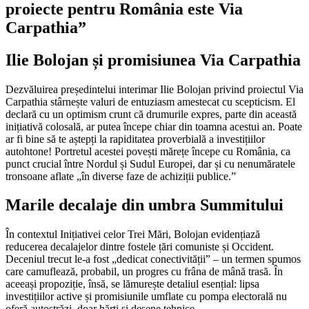
proiecte pentru România este Via
Carpathia”
Ilie Bolojan și promisiunea Via Carpathia
Dezvăluirea președintelui interimar Ilie Bolojan privind proiectul Via
Carpathia stârnește valuri de entuziasm amestecat cu scepticism. El
declară cu un optimism crunt că drumurile expres, parte din această
inițiativă colosală, ar putea începe chiar din toamna acestui an. Poate
ar fi bine să te aștepți la rapiditatea proverbială a investițiilor
autohtone! Portretul acestei povești mărețe începe cu România, ca
punct crucial între Nordul și Sudul Europei, dar și cu nenumăratele
tronsoane aflate „în diverse faze de achiziții publice.”
Marile decalaje din umbra Summitului
În contextul Inițiativei celor Trei Mări, Bolojan evidențiază
reducerea decalajelor dintre fostele țări comuniste și Occident.
Deceniul trecut le-a fost „dedicat conectivității” – un termen spumos
care camuflează, probabil, un progres cu frâna de mână trasă. În
aceeași propoziție, însă, se lămurește detaliul esențial: lipsa
investițiilor active și promisiunile umflate cu pompa electorală nu
oferă autostrăzi, doar hărți și desene tehnice.