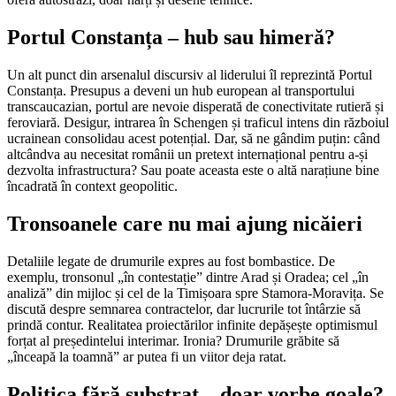
Portul Constanța – hub sau himeră?
Un alt punct din arsenalul discursiv al liderului îl reprezintă Portul
Constanța. Presupus a deveni un hub european al transportului
transcaucazian, portul are nevoie disperată de conectivitate rutieră și
feroviară. Desigur, intrarea în Schengen și traficul intens din războiul
ucrainean consolidau acest potențial. Dar, să ne gândim puțin: când
altcândva au necesitat românii un pretext internațional pentru a-și
dezvolta infrastructura? Sau poate aceasta este o altă narațiune bine
încadrată în context geopolitic.
Tronsoanele care nu mai ajung nicăieri
Detaliile legate de drumurile expres au fost bombastice. De
exemplu, tronsonul „în contestație” dintre Arad și Oradea; cel „în
analiză” din mijloc și cel de la Timișoara spre Stamora-Moravița. Se
discută despre semnarea contractelor, dar lucrurile tot întârzie să
prindă contur. Realitatea proiectărilor infinite depășește optimismul
forțat al președintelui interimar. Ironia? Drumurile grăbite să
„înceapă la toamnă” ar putea fi un viitor deja ratat.
Politica fără substrat – doar vorbe goale?