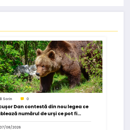
B Sorin
0
cușor Dan contestă din nou legea ce
blează numărul de urși ce pot fi
nați. A trimis-o…
07/08/2026