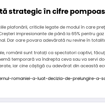
lită strategic în cifre pompoa
ile plafonării, criticile legate de modul în care pr
Creșteri impresionante de până la 65% pentru gaz 
onal. Dar oare povara adevărată nu revine în totalit
e, românii sunt tratați ca spectatori captivi, făcu
mă temporară va îndrepta ceva sau va servi doar
gerate, iar cine câștigă cu adevărat din această e
vernul-romaniei-a-luat-decizia-de-prelungire-a