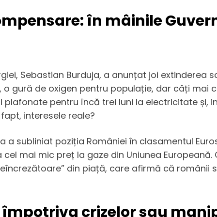
ompensare: în mâinile Guvern
ergiei, Sebastian Burduja, a anunțat joi extinder
nt, o gură de oxigen pentru populație, dar câți mai
fonate pentru încă trei luni la electricitate și, in
fapt, interesele reale?
ja a subliniat poziția României în clasamentul Euro
ea cel mai mic preț la gaze din Uniunea Europeană. 
 neîncrezătoare” din piață, care afirmă că românii 
t împotriva crizelor sau man