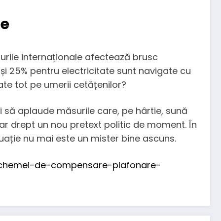
se
ețurile internaționale afectează brusc
și 25% pentru electricitate sunt navigate cu
ate tot pe umerii cetățenilor?
ți să aplaude măsurile care, pe hârtie, sună
 drept un nou pretext politic de moment. În
cuație nu mai este un mister bine ascuns.
-schemei-de-compensare-plafonare-