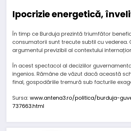
Ipocrizie energetică, înve
În timp ce Burduja prezintă triumfător benefici
consumatorii sunt trecute subtil cu vederea. 
argumentul previzibil al contextului internați
În acest spectacol al deciziilor guvernamental
ingenios. Rămâne de văzut dacă această sche
final, gospodăriile tremură sub facturile exa
Sursa:
www.antena3.ro/politica/burduja-gu
737663.html