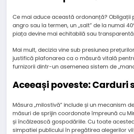
Ce mai aduce această ordonanță? Obligații pe
angro sau la termen, un „salt” de la numai 40% 
piața devine mai echitabilă sau transparentă
Mai mult, decizia vine sub presiunea prețurilo
justifică plafonarea ca o măsură vitală pentr
furnizorii dintr-un asemenea sistem de „man
Aceeași poveste: Carduri s
Măsura „milostivă” include și un mecanism des
măsuri de sprijin coordonate împreună cu Mini
și încălzească gospodăriile. Cu toate acestea
simpatiei publicului în pregătirea alegerilor vi