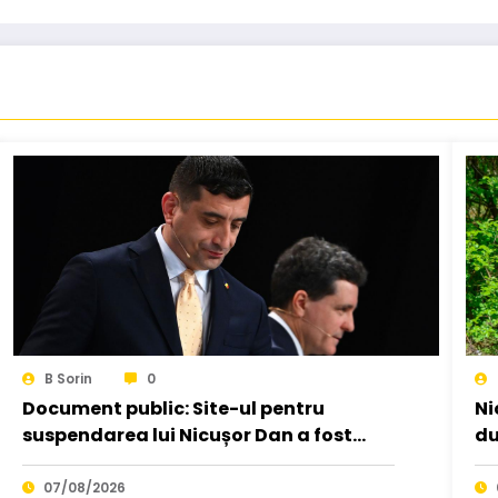
B Sorin
0
Document public: Site-ul pentru
Ni
suspendarea lui Nicușor Dan a fost
du
creat de un moldovean plătit de AUR
vâ
cu…
07/08/2026