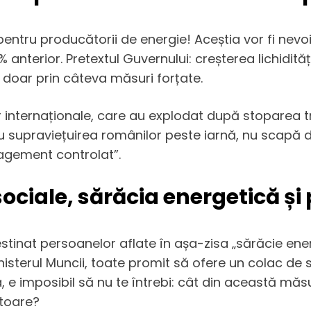
ntru producătorii de energie! Aceștia vor fi nevo
anterior. Pretextul Guvernului: creșterea lichidități
 doar prin câteva măsuri forțate.
r internaționale, care au explodat după stoparea tr
u supraviețuirea românilor peste iarnă, nu scapă d
agement controlat”.
ociale, sărăcia energetică și
tinat persoanelor aflate în așa-zisa „sărăcie ener
sterul Muncii, toate promit să ofere un colac de s
, e imposibil să nu te întrebi: cât din această mă
itoare?