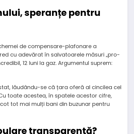
ului, speranțe pentru
ea schemei de compensare-plafonare a
 cred cu adevărat în salvatoarele măsuri „pro-
credibil, 12 luni la gaz. Argumentul suprem:
stat, lăudându-se că țara oferă al cincilea cel
Cu toate acestea, în spatele acestor cifre,
scot tot mai mulți bani din buzunar pentru
ipulare transparentă?