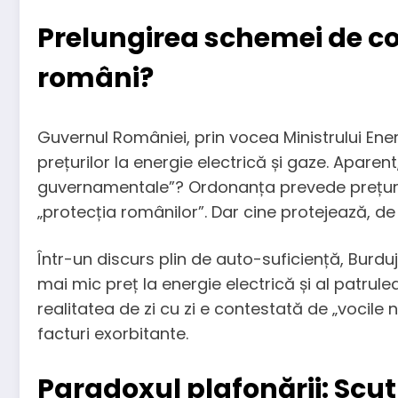
Prelungirea schemei de c
români?
Guvernul României, prin vocea Ministrului En
prețurilor la energie electrică și gaze. Apare
guvernamentale”? Ordonanța prevede prețuri pla
„protecția românilor”. Dar cine protejează, de 
Într-un discurs plin de auto-suficiență, Burdu
mai mic preț la energie electrică și al patrul
realitatea de zi cu zi e contestată de „vocile
facturi exorbitante.
Paradoxul plafonării: Scu