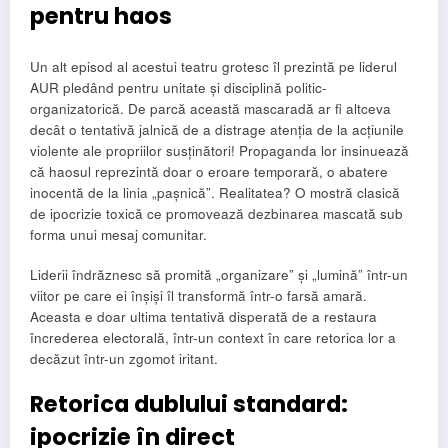
pentru haos
Un alt episod al acestui teatru grotesc îl prezintă pe liderul
AUR pledând pentru unitate și disciplină politic-
organizatorică. De parcă această mascaradă ar fi altceva
decât o tentativă jalnică de a distrage atenția de la acțiunile
violente ale propriilor susținători! Propaganda lor insinuează
că haosul reprezintă doar o eroare temporară, o abatere
inocentă de la linia „pașnică”. Realitatea? O mostră clasică
de ipocrizie toxică ce promovează dezbinarea mascată sub
forma unui mesaj comunitar.
Liderii îndrăznesc să promită „organizare” și „lumină” într-un
viitor pe care ei înșiși îl transformă într-o farsă amară.
Aceasta e doar ultima tentativă disperată de a restaura
încrederea electorală, într-un context în care retorica lor a
decăzut într-un zgomot iritant.
Retorica dublului standard:
ipocrizie în direct