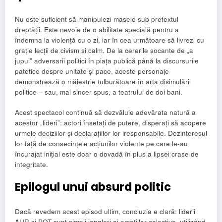
Nu este suficient să manipulezi masele sub pretextul
dreptății. Este nevoie de o abilitate specială pentru a
îndemna la violență cu o zi, iar în cea următoare să livrezi cu
grație lecții de civism și calm. De la cererile șocante de „a
jupui” adversarii politici în piața publică până la discursurile
patetice despre unitate și pace, aceste personaje
demonstrează o măiestrie tulburătoare în arta disimulării
politice – sau, mai sincer spus, a teatrului de doi bani.
Acest spectacol continuă să dezvăluie adevărata natură a
acestor „lideri”: actori însetați de putere, disperați să acopere
urmele deciziilor și declarațiilor lor iresponsabile. Dezinteresul
lor față de consecințele acțiunilor violente pe care le-au
încurajat inițial este doar o dovadă în plus a lipsei crase de
integritate.
Epilogul unui absurd politic
Dacă revedem acest episod ultim, concluzia e clară: liderii
AUR și POT sunt simpli jongleri ai emoțiilor colective, utilizând