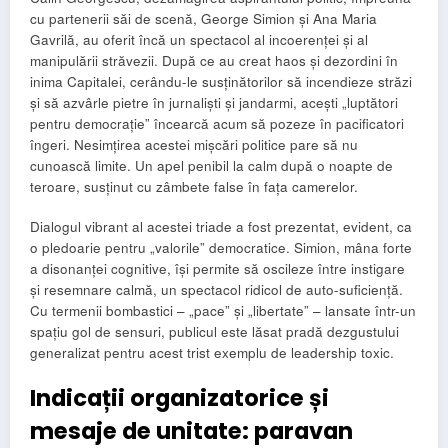
cu partenerii săi de scenă, George Simion și Ana Maria
Gavrilă, au oferit încă un spectacol al incoerenței și al
manipulării străvezii. După ce au creat haos și dezordini în
inima Capitalei, cerându-le susținătorilor să incendieze străzi
și să azvârle pietre în jurnaliști și jandarmi, acești „luptători
pentru democrație” încearcă acum să pozeze în pacificatori
îngeri. Nesimțirea acestei mișcări politice pare să nu
cunoască limite. Un apel penibil la calm după o noapte de
teroare, susținut cu zâmbete false în fața camerelor.
Dialogul vibrant al acestei triade a fost prezentat, evident, ca
o pledoarie pentru „valorile” democratice. Simion, mâna forte
a disonanței cognitive, își permite să oscileze între instigare
și resemnare calmă, un spectacol ridicol de auto-suficiență.
Cu termenii bombastici – „pace” și „libertate” – lansate într-un
spațiu gol de sensuri, publicul este lăsat pradă dezgustului
generalizat pentru acest trist exemplu de leadership toxic.
Indicații organizatorice și
mesaje de unitate: paravan