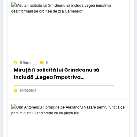
B Sorin
0
Miruţă îi solicită lui Grindeanu să
includă „Legea împotriva
dezinformării” pe ordinea de zi a
Camerei…
09/08/2026