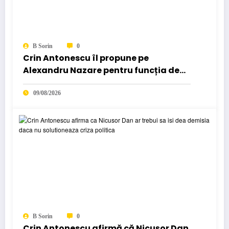
B Sorin
0
Crin Antonescu îl propune pe
Alexandru Nazare pentru funcția de
prim-ministru. Când crede că va
pleca Ilie…
09/08/2026
B Sorin
0
Crin Antonescu afirmă că Nicușor Dan