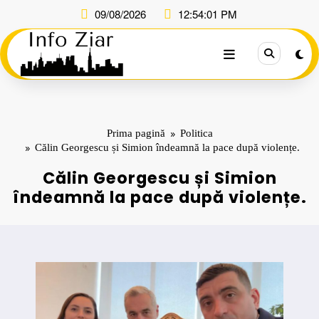
Sari
09/08/2026
12:54:02 PM
la
conținut
Prima pagină
Politica
Călin Georgescu și Simion îndeamnă la pace după violențe.
Călin Georgescu și Simion
îndeamnă la pace după violențe.