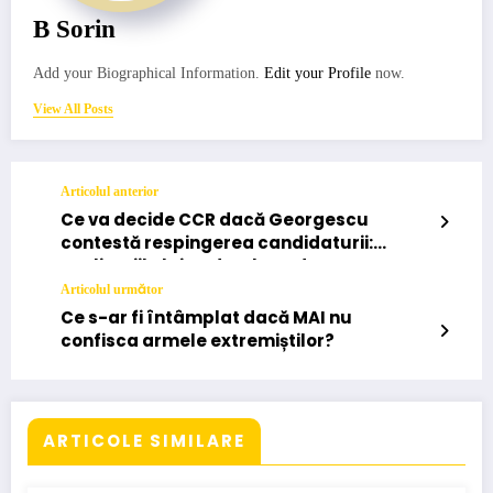
B Sorin
Add your Biographical Information.
Edit your Profile
now.
View All Posts
Articolul anterior
Ce va decide CCR dacă Georgescu
contestă respingerea candidaturii:
explicațiile lui Tudorel Toader
Articolul următor
Ce s-ar fi întâmplat dacă MAI nu
confisca armele extremiștilor?
ARTICOLE SIMILARE