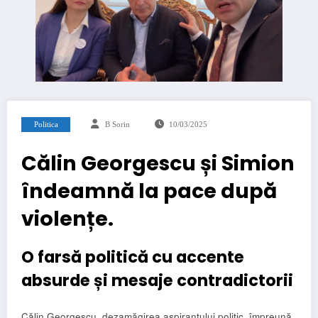
Politica
B Sorin
10/03/2025
Călin Georgescu și Simion
îndeamnă la pace după
violențe.
O farsă politică cu accente
absurde și mesaje contradictorii
Călin Georgescu, dezamăgirea aspirantului politic, împreună