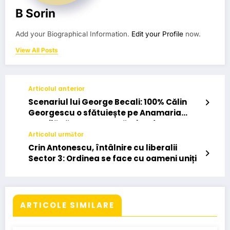
B Sorin
Add your Biographical Information.
Edit your Profile
now.
View All Posts
Articolul anterior
Scenariul lui George Becali: 100% Călin
Georgescu o sfătuiește pe Anamaria
Gavrilă să nu se retragă. Și-a dat seama
că George e viclean
Articolul următor
Crin Antonescu, întâlnire cu liberalii
Sector 3: Ordinea se face cu oameni uniți
ARTICOLE SIMILARE