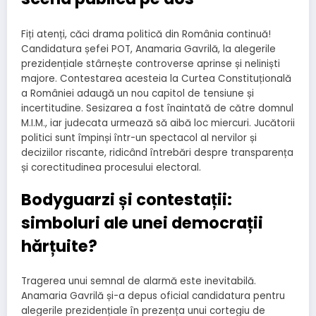
Fiți atenți, căci drama politică din România continuă!
Candidatura șefei POT, Anamaria Gavrilă, la alegerile
prezidențiale stârnește controverse aprinse și neliniști
majore. Contestarea acesteia la Curtea Constituțională
a României adaugă un nou capitol de tensiune și
incertitudine. Sesizarea a fost înaintată de către domnul
M.I.M., iar judecata urmează să aibă loc miercuri. Jucătorii
politici sunt împinși într-un spectacol al nervilor și
deciziilor riscante, ridicând întrebări despre transparența
și corectitudinea procesului electoral.
Bodyguarzi și contestații:
simboluri ale unei democrații
hărțuite?
Tragerea unui semnal de alarmă este inevitabilă.
Anamaria Gavrilă și-a depus oficial candidatura pentru
alegerile prezidențiale în prezența unui cortegiu de