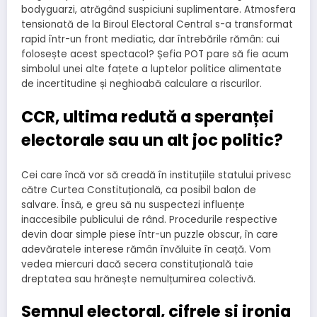
bodyguarzi, atrăgând suspiciuni suplimentare. Atmosfera
tensionată de la Biroul Electoral Central s-a transformat
rapid într-un front mediatic, dar întrebările rămân: cui
folosește acest spectacol? Șefia POT pare să fie acum
simbolul unei alte fațete a luptelor politice alimentate
de incertitudine și neghioabă calculare a riscurilor.
CCR, ultima redută a speranței
electorale sau un alt joc politic?
Cei care încă vor să creadă în instituțiile statului privesc
către Curtea Constituțională, ca posibil balon de
salvare. Însă, e greu să nu suspectezi influențe
inaccesibile publicului de rând. Procedurile respective
devin doar simple piese într-un puzzle obscur, în care
adevăratele interese rămân învăluite în ceață. Vom
vedea miercuri dacă secera constituțională taie
dreptatea sau hrănește nemulțumirea colectivă.
Semnul electoral, cifrele și ironia