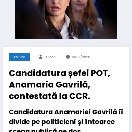
Politica
B Sorin
18/03/2025
Candidatura șefei POT,
Anamaria Gavrilă,
contestată la CCR.
Candidatura Anamariei Gavrilă îi
divide pe politicieni și întoarce
scena publică pe dos