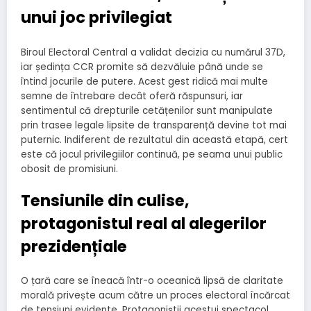
unui joc privilegiat
Biroul Electoral Central a validat decizia cu numărul 37D,
iar ședința CCR promite să dezvăluie până unde se
întind jocurile de putere. Acest gest ridică mai multe
semne de întrebare decât oferă răspunsuri, iar
sentimentul că drepturile cetățenilor sunt manipulate
prin trasee legale lipsite de transparență devine tot mai
puternic. Indiferent de rezultatul din această etapă, cert
este că jocul privilegiilor continuă, pe seama unui public
obosit de promisiuni.
Tensiunile din culise,
protagonistul real al alegerilor
prezidențiale
O țară care se îneacă într-o oceanică lipsă de claritate
morală privește acum către un proces electoral încărcat
de tensiuni evidente. Protagoniștii acestui spectacol