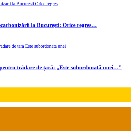
carbonizării la București: Orice regres…
 pentru trădare de țară: „Este subordonată unei…”