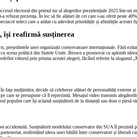
cesul electoral din primul tur al alegerilor prezidențiale 2025 într-un mo
a refuzat prezența. În loc să fie alături de cei care i-au oferit peste 40%
acol select care a arătat cu adevărat prioritățile și afinitățile acestei fi
își reafirmă susținerea
wn, președintele unei organizații conservatoare internaționale. Fără ezita
cte cu scena politică din Statele Unite. Brown a promovat cu aplomb idee
defini viitorul prin prisma acestei alegeri, făcând referire la sloganul
n fața mulțimilor, decide să celebreze alături de personalități externe și 
ul pe care se presupune că îl reprezintă. Mesajul video transmis alegători
ul populist care își aclamă susținătorii de la distanță sau doar o piesă 
fost accidentală. Susținătorii modelului conservator din SUA îl prezintă 
parteneriat, reafirmând ideea unei bătălii între conservatori și liberali c