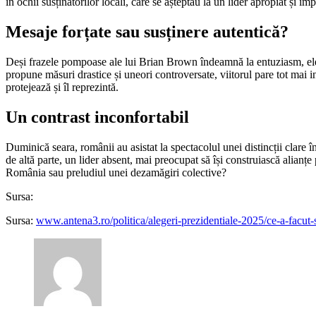
în ochii susținătorilor locali, care se așteptau la un lider apropiat și imp
Mesaje forțate sau susținere autentică?
Deși frazele pompoase ale lui Brian Brown îndeamnă la entuziasm, ele 
propune măsuri drastice și uneori controversate, viitorul pare tot mai i
protejează și îl reprezintă.
Un contrast inconfortabil
Duminică seara, românii au asistat la spectacolul unei distincții clare 
de altă parte, un lider absent, mai preocupat să își construiască alianțe
România sau preludiul unei dezamăgiri colective?
Sursa:
Sursa:
www.antena3.ro/politica/alegeri-prezidentiale-2025/ce-a-facut-