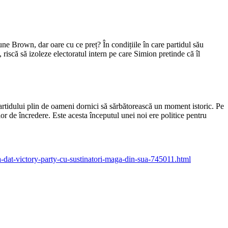
 Brown, dar oare cu ce preț? În condițiile în care partidul său
riscă să izoleze electoratul intern pe care Simion pretinde că îl
 partidului plin de oameni dornici să sărbătorească un moment istoric. Pe
 lor de încredere. Este acesta începutul unei noi ere politice pentru
-a-dat-victory-party-cu-sustinatori-maga-din-sua-745011.html