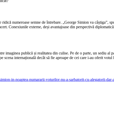
licat?
ridică numeroase semne de întrebare. „George Simion va câștiga”, spune
ncert. Conexiunile externe, deși avantajoase din perspectivă diplomatică, 
între imaginea publică și realitatea din culise. Pe de o parte, un sediu al
 pe scena internațională decât să fie aproape de cei care i-au oferit votul
simion-in-noaptea-numararii-voturilor-nu-a-sarbatorit-cu-alegatorii-dar