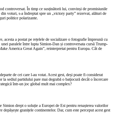
d controversat. În timp ce susținătorii lui, convinși de promisiunile
 din voturi, s-a îndreptat spre un „victory party” rezervat, alături de
guri politice polarizante.
re, acesta a postat pe rețelele de socializare o fotografie împreună cu
a unei paralele între lupta Simion-Dan și controversata cursă Trump-
 „Make America Great Again”, reinterpretat pentru Europa. Cât de
departe de cei care l-au votat. Acest gest, deși poate fi considerat
lor la sediul partidului pare mai degrabă o batjocură decât o încercare
strategică într-un joc global mult mai complex?
pe Simion drept o soluție a Europei de Est pentru renașterea valorilor
are depășește granițele continentelor. Dar, cum este perceput acest gest