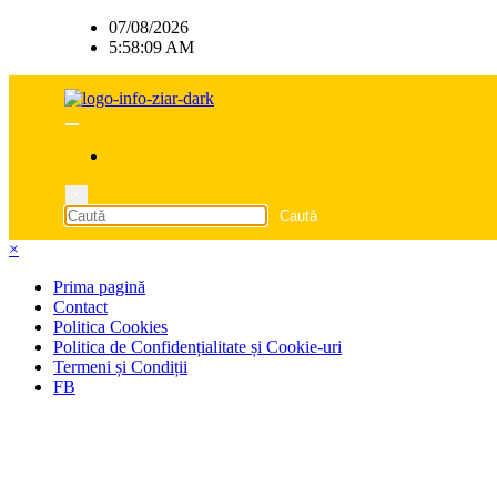
Sari
07/08/2026
la
5:58:09 AM
conținut
×
×
Prima pagină
Contact
Politica Cookies
Politica de Confidențialitate și Cookie-uri
Termeni și Condiții
FB