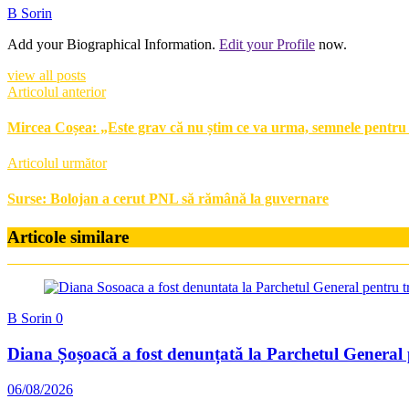
B Sorin
Add your Biographical Information.
Edit your Profile
now.
view all posts
Articolul anterior
Mircea Coșea: „Este grav că nu știm ce va urma, semnele pentru
Articolul următor
Surse: Bolojan a cerut PNL să rămână la guvernare
Articole similare
B Sorin
0
Diana Șoșoacă a fost denunțată la Parchetul General
06/08/2026