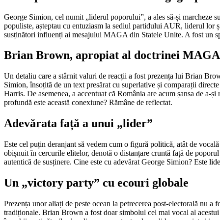
George Simion, cel numit „liderul poporului”, a ales să-și marcheze suc
populiste, așteptau cu entuziasm la sediul partidului AUR, liderul lor și-
susținători influenți ai mesajului MAGA din Statele Unite. A fost un spect
Brian Brown, apropiat al doctrinei MAGA, 
Un detaliu care a stârnit valuri de reacții a fost prezența lui Brian Bro
Simion, însoțită de un text presărat cu superlative și comparații dire
Harris. De asemenea, a accentuat că România are acum șansa de a-și re
profundă este această conexiune? Rămâne de reflectat.
Adevărata față a unui „lider”
Este cel puțin deranjant să vedem cum o figură politică, atât de vocală î
obișnuit în cercurile elitelor, denotă o distanțare cruntă față de popor
autentică de susținere. Cine este cu adevărat George Simion? Este lider
Un „victory party” cu ecouri globale
Prezența unor aliați de peste ocean la petrecerea post-electorală nu a 
tradiționale. Brian Brown a fost doar simbolul cel mai vocal al acestui 