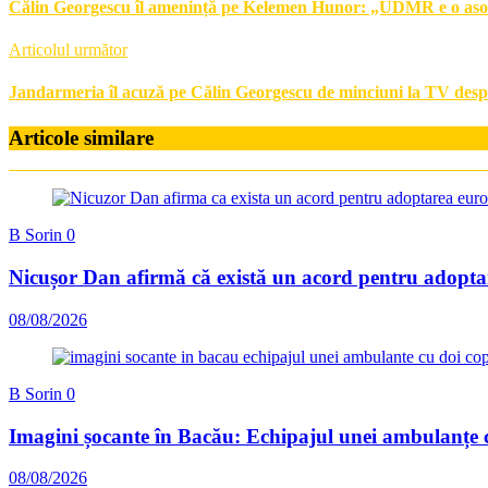
Călin Georgescu îl amenință pe Kelemen Hunor: „UDMR e o asocia
Articolul următor
Jandarmeria îl acuză pe Călin Georgescu de minciuni la TV desp
Articole similare
B Sorin
0
Nicușor Dan afirmă că există un acord pentru adoptar
08/08/2026
B Sorin
0
Imagini șocante în Bacău: Echipajul unei ambulanțe 
08/08/2026