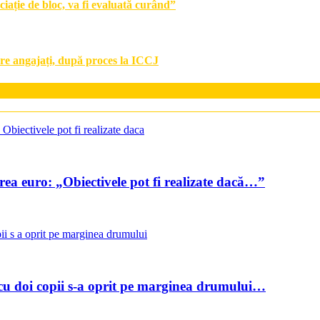
ție de bloc, va fi evaluată curând”
re angajați, după proces la ICCJ
ea euro: „Obiectivele pot fi realizate dacă…”
cu doi copii s-a oprit pe marginea drumului…