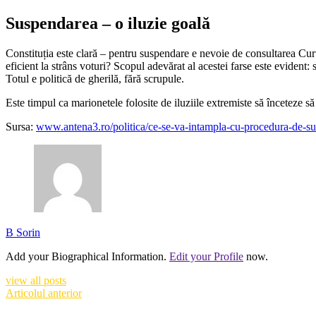
Suspendarea – o iluzie goală
Constituția este clară – pentru suspendare e nevoie de consultarea Curț
eficient la strâns voturi? Scopul adevărat al acestei farse este evident:
Totul e politică de gherilă, fără scrupule.
Este timpul ca marionetele folosite de iluziile extremiste să înceteze 
Sursa:
www.antena3.ro/politica/ce-se-va-intampla-cu-procedura-de-sus
B Sorin
Add your Biographical Information.
Edit your Profile
now.
view all posts
Articolul anterior