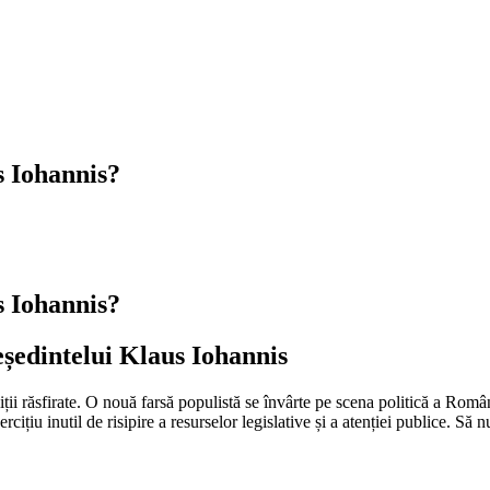
s Iohannis?
s Iohannis?
eședintelui Klaus Iohannis
aliții răsfirate. O nouă farsă populistă se învârte pe scena politică a R
u inutil de risipire a resurselor legislative și a atenției publice. Să n