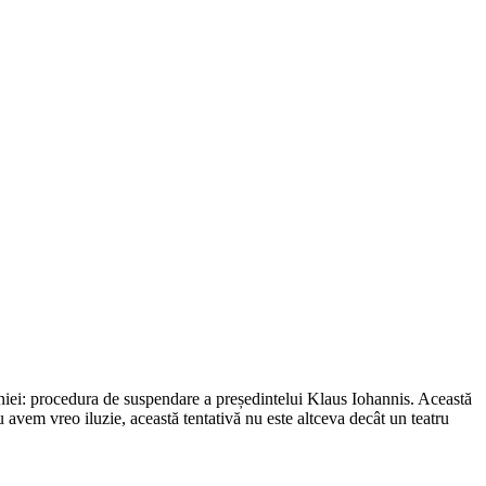
omâniei: procedura de suspendare a președintelui Klaus Iohannis. Această
u avem vreo iluzie, această tentativă nu este altceva decât un teatru