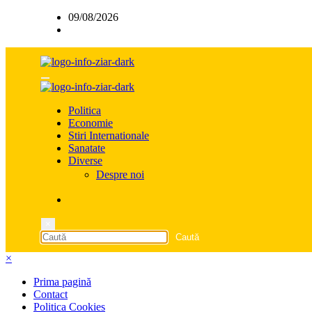
Sari
09/08/2026
la
conținut
Politica
Economie
Stiri Internationale
Sanatate
Diverse
Despre noi
×
×
Prima pagină
Contact
Politica Cookies