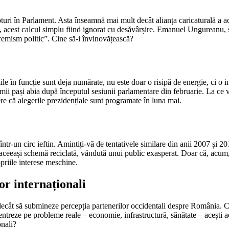
turi în Parlament. Asta înseamnă mai mult decât alianța caricaturală a 
ă, acest calcul simplu fiind ignorat cu desăvârșire. Emanuel Ungureanu, s
remism politic”. Cine să-i învinovățească?
le în funcție sunt deja numărate, nu este doar o risipă de energie, ci o ins
mii pași abia după începutul sesiunii parlamentare din februarie. La ce v
dere că alegerile prezidențiale sunt programate în luna mai.
r-un circ ieftin. Amintiți-vă de tentativele similare din anii 2007 și 20
a aceeași schemă reciclată, vândută unui public exasperat. Doar că, acum
priile interese meschine.
or internaționali
c decât să submineze percepția partenerilor occidentali despre România. C
entreze pe probleme reale – economie, infrastructură, sănătate – acești acto
onali?