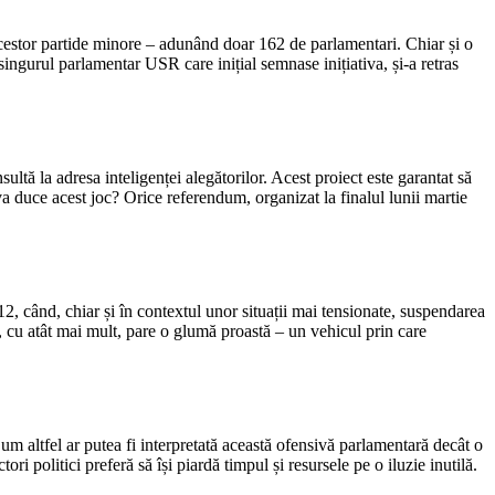
acestor partide minore – adunând doar 162 de parlamentari. Chiar și o
ingurul parlamentar USR care inițial semnase inițiativa, și-a retras
ultă la adresa inteligenței alegătorilor. Acest proiect este garantat să
a duce acest joc? Orice referendum, organizat la finalul lunii martie
12, când, chiar și în contextul unor situații mai tensionate, suspendarea
, cu atât mai mult, pare o glumă proastă – un vehicul prin care
um altfel ar putea fi interpretată această ofensivă parlamentară decât o
ri politici preferă să își piardă timpul și resursele pe o iluzie inutilă.