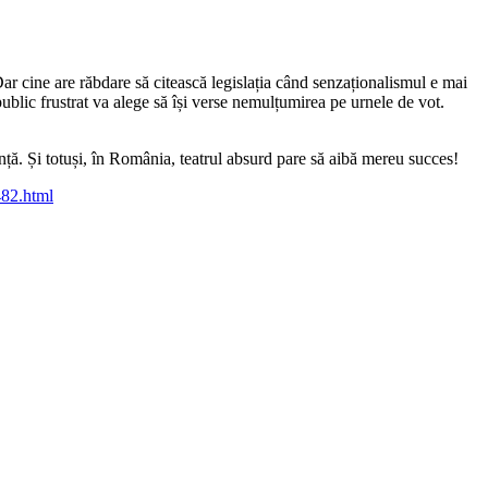
ar cine are răbdare să citească legislația când senzaționalismul e mai
public frustrat va alege să își verse nemulțumirea pe urnele de vot.
nță. Și totuși, în România, teatrul absurd pare să aibă mereu succes!
482.html