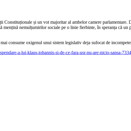
ii Constituționale și un vot majoritar al ambelor camere parlamentare. D
 să mențină nemulțumirilor sociale pe o linie fierbinte, în speranța că un 
să mai consume oxigenul unui sistem legislativ deja sufocat de incompete
pendare-a-lui-klaus-iohannis-si-de-ce-fara-usr-nu-are-nicio-sansa-733