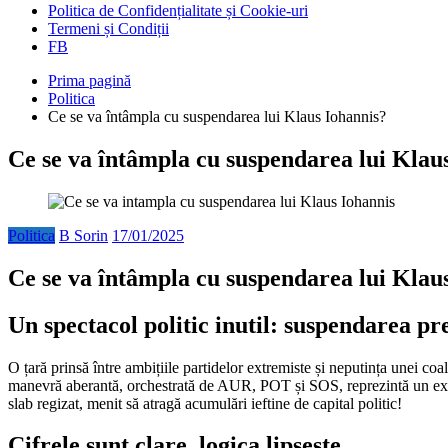
Politica de Confidențialitate și Cookie-uri
Termeni și Condiții
FB
Prima pagină
Politica
Ce se va întâmpla cu suspendarea lui Klaus Iohannis?
Ce se va întâmpla cu suspendarea lui Klau
Politica
B Sorin
17/01/2025
Ce se va întâmpla cu suspendarea lui Klau
Un spectacol politic inutil: suspendarea pr
O țară prinsă între ambițiile partidelor extremiste și neputința unei co
manevră aberantă, orchestrată de AUR, POT și SOS, reprezintă un exerciți
slab regizat, menit să atragă acumulări ieftine de capital politic!
Cifrele sunt clare, logica lipsește