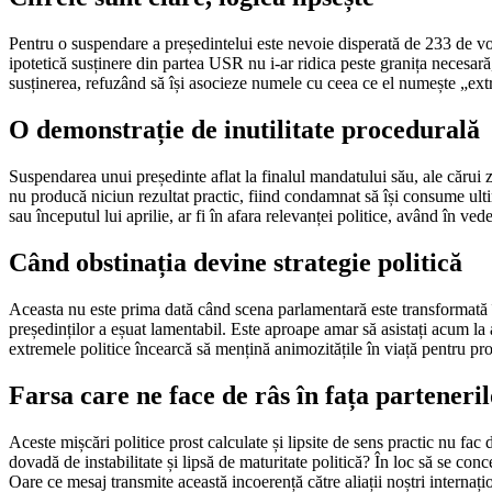
Pentru o suspendare a președintelui este nevoie disperată de 233 de vo
ipotetică susținere din partea USR nu i-ar ridica peste granița necesar
susținerea, refuzând să își asocieze numele cu ceea ce el numește „ext
O demonstrație de inutilitate procedurală
Suspendarea unui președinte aflat la finalul mandatului său, ale cărui zi
nu producă niciun rezultat practic, fiind condamnat să își consume ulti
sau începutul lui aprilie, ar fi în afara relevanței politice, având în ve
Când obstinația devine strategie politică
Aceasta nu este prima dată când scena parlamentară este transformată înt
președinților a eșuat lamentabil. Este aproape amar să asistați acum l
extremele politice încearcă să mențină animozitățile în viață pentru pro
Farsa care ne face de râs în fața parteneril
Aceste mișcări politice prost calculate și lipsite de sens practic nu fa
dovadă de instabilitate și lipsă de maturitate politică? În loc să se conc
Oare ce mesaj transmite această incoerență către aliații noștri internați