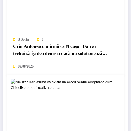
B Sorin
0
Crin Antonescu afirmă că Nicușor Dan ar
trebui să își dea demisia dacă nu soluționează
criza politică:…
09/08/2026