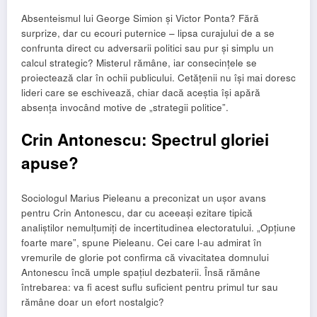
Absenteismul lui George Simion și Victor Ponta? Fără
surprize, dar cu ecouri puternice – lipsa curajului de a se
confrunta direct cu adversarii politici sau pur și simplu un
calcul strategic? Misterul rămâne, iar consecințele se
proiectează clar în ochii publicului. Cetățenii nu își mai doresc
lideri care se eschivează, chiar dacă aceștia își apără
absența invocând motive de „strategii politice”.
Crin Antonescu: Spectrul gloriei
apuse?
Sociologul Marius Pieleanu a preconizat un ușor avans
pentru Crin Antonescu, dar cu aceeași ezitare tipică
analiștilor nemulțumiți de incertitudinea electoratului. „Opțiune
foarte mare”, spune Pieleanu. Cei care l-au admirat în
vremurile de glorie pot confirma că vivacitatea domnului
Antonescu încă umple spațiul dezbaterii. Însă rămâne
întrebarea: va fi acest suflu suficient pentru primul tur sau
rămâne doar un efort nostalgic?