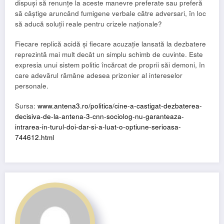
dispuși să renunțe la aceste manevre preferate sau preferă
să câștige aruncând fumigene verbale către adversari, în loc
să aducă soluții reale pentru crizele naționale?
Fiecare replică acidă și fiecare acuzație lansată la dezbatere
reprezintă mai mult decât un simplu schimb de cuvinte. Este
expresia unui sistem politic încărcat de proprii săi demoni, în
care adevărul rămâne adesea prizonier al intereselor
personale.
Sursa:
www.antena3.ro/politica/cine-a-castigat-dezbaterea-
decisiva-de-la-antena-3-cnn-sociolog-nu-garanteaza-
intrarea-in-turul-doi-dar-si-a-luat-o-optiune-serioasa-
744612.html