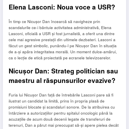
Elena Lasconi: Noua voce a USR?
În timp ce Nicușor Dan încearcă să navigheze prin
scandalurile ce-i bântuie activitatea administrativă, Elena
Lasconi, oficială a USR și fost jurnalistă, a oferit una dintre
cele mai agresive prestații din ultimele dezbateri. Lasconi a
făcut un gest simbolic, punându-l pe Nicușor Dan în situația
de a-și apăra integritatea morală. Un moment dulce-amărui,
ca o lecție de etică proiectată pe ecranele televizoarelor.
Nicușor Dan: Strateg politician sau
maestru al răspunsurilor evazive?
Furia lui Nicușor Dan față de întrebările Lasconi pare să fi
ilustrat un candidat la limită, prins în propria plasă de
promisiuni blocate și scandaluri sonore. De la atribuirea cu
întârziere a autorizațiilor pentru spitalul oncologic până la
acuzațiile de acum două decenii legate de transferuri de
terenuri, Dan a părut mai preocupat să-și apere pielea decât