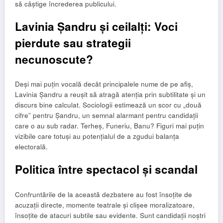
să câștige încrederea publicului.
Lavinia Șandru și ceilalți: Voci
pierdute sau strategii
necunoscute?
Deși mai puțin vocală decât principalele nume de pe afiș,
Lavinia Șandru a reușit să atragă atenția prin subtilitate și un
discurs bine calculat. Sociologii estimează un scor cu „două
cifre” pentru Șandru, un semnal alarmant pentru candidații
care o au sub radar. Terheș, Funeriu, Banu? Figuri mai puțin
vizibile care totuși au potențialul de a zgudui balanța
electorală.
Politica între spectacol și scandal
Confruntările de la această dezbatere au fost însoțite de
acuzații directe, momente teatrale și clișee moralizatoare,
însoțite de atacuri subtile sau evidente. Sunt candidații noștri