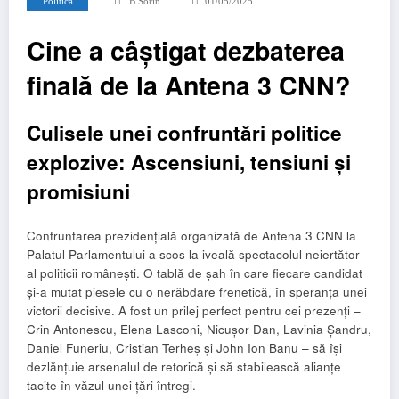
Politica
B Sorin
01/05/2025
Cine a câștigat dezbaterea
finală de la Antena 3 CNN?
Culisele unei confruntări politice
explozive: Ascensiuni, tensiuni și
promisiuni
Confruntarea prezidențială organizată de Antena 3 CNN la
Palatul Parlamentului a scos la iveală spectacolul neiertător
al politicii românești. O tablă de șah în care fiecare candidat
și-a mutat piesele cu o nerăbdare frenetică, în speranța unei
victorii decisive. A fost un prilej perfect pentru cei prezenți –
Crin Antonescu, Elena Lasconi, Nicușor Dan, Lavinia Șandru,
Daniel Funeriu, Cristian Terheș și John Ion Banu – să își
dezlănțuie arsenalul de retorică și să stabilească alianțe
tacite în văzul unei țări întregi.