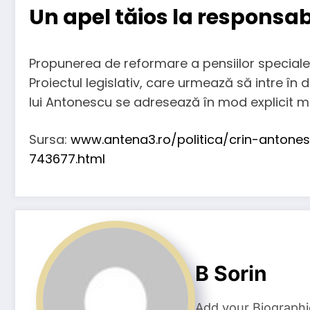
Un apel tăios la responsab
Propunerea de reformare a pensiilor speciale v
Proiectul legislativ, care urmează să intre î
lui Antonescu se adresează în mod explicit me
Sursa:
www.antena3.ro/politica/crin-antone
743677.html
B Sorin
Add your Biographi