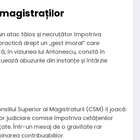
 magistraților
un atac tăios și necruțător împotriva
 practică drept un „gest imoral” care
, în viziunea lui Antonescu, constă în
ează abuzurile din instanțe și întârzie
siliul Superior al Magistraturii (CSM) îl joacă
r judiciare comise împotriva cetățenilor
țate. Într-un mesaj de o gravitate rar
pinarea contribuabililor.