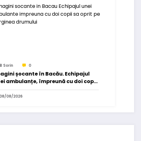
B Sorin
0
agini șocante în Bacău. Echipajul
ei ambulanțe, împreună cu doi copii,
a oprit pe marginea drumului…
08/08/2026