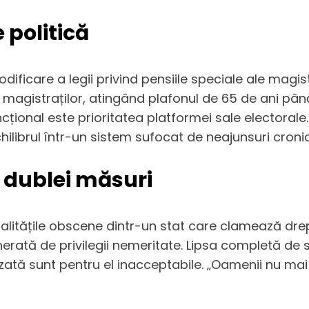
e politică
ficare a legii privind pensiile speciale ale magist
magistraților, atingând plafonul de 65 de ani până 
cțional este prioritatea platformei sale electorale.
chilibrul într-un sistem sufocat de neajunsuri croni
 dublei măsuri
inegalitățile obscene dintr-un stat care clamează 
ată de privilegii nemeritate. Lipsa completă de solid
azată sunt pentru el inacceptabile. „Oamenii nu ma