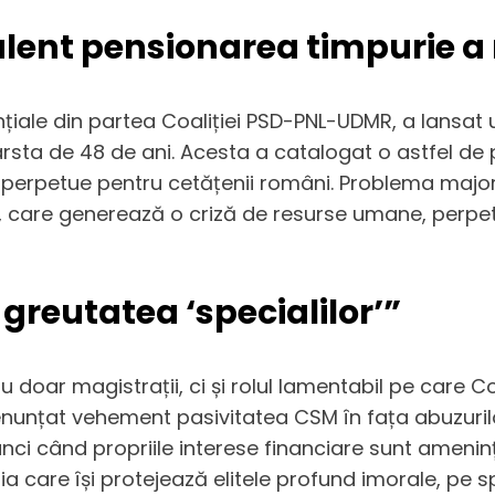
ulent pensionarea timpurie a
nțiale din partea Coaliției PSD-PNL-UDMR, a lansat 
ârsta de 48 de ani. Acesta a catalogat o astfel de
e perpetue pentru cetățenii români. Problema majoră
, care generează o criză de resurse umane, perpetu
greutatea ‘specialilor’”
oar magistrații, ci și rolul lamentabil pe care Con
unțat vehement pasivitatea CSM în fața abuzurilo
tunci când propriile interese financiare sunt amenin
ția care își protejează elitele profund imorale, pe s