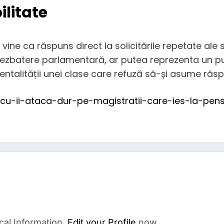
ilitate
ine ca răspuns direct la solicitările repetate ale s
n dezbatere parlamentară, ar putea reprezenta un p
ntalității unei clase care refuză să-și asume răsp
scu-ii-ataca-dur-pe-magistratii-care-ies-la-pen
cal Information.
Edit your Profile
now.