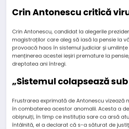
Crin Antonescu critică vir
Crin Antonescu, candidat la alegerile prezide
magistraților care aleg să iasă la pensie la v
provoacă haos în sistemul judiciar și umilinț
menținerea acestei ieșiri premature la pensie
dreptatea ani întregi.
„Sistemul colapsează sub 
Frustrarea exprimată de Antonescu vizează nu d
în combaterea acestor anomalii. Acesta a den
obișnuiți, în timp ce instituția sare ca arsă a
întâlnită, el a declarat că s-a săturat de justi