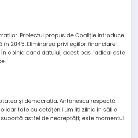
raților. Proiectul propus de Coaliție introduce
în 2045. Eliminarea privilegiilor financiare
 În opinia candidatului, acest pas radical este
ce.
dreptatea și democrația. Antonescu respectă
aritate cu cetățenii umiliți zilnic în sălile
i suportă astfel de nedreptăți; este momentul