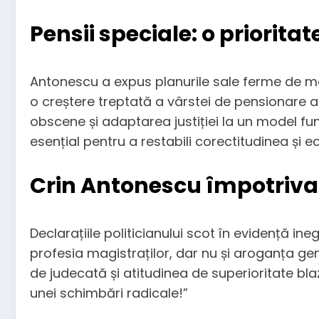
Pensii speciale: o prioritat
Antonescu a expus planurile sale ferme de modi
o creștere treptată a vârstei de pensionare a 
obscene și adaptarea justiției la un model fun
esențial pentru a restabili corectitudinea și e
Crin Antonescu împotriva
Declarațiile politicianului scot în evidență 
profesia magistraților, dar nu și aroganța gener
de judecată și atitudinea de superioritate bl
unei schimbări radicale!”