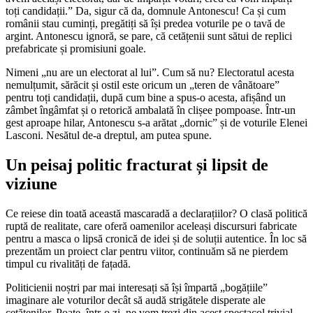
toți candidații.” Da, sigur că da, domnule Antonescu! Ca și cum
românii stau cuminți, pregătiți să își predea voturile pe o tavă de
argint. Antonescu ignoră, se pare, că cetățenii sunt sătui de replici
prefabricate și promisiuni goale.
Nimeni „nu are un electorat al lui”. Cum să nu? Electoratul acesta
nemulțumit, sărăcit și ostil este oricum un „teren de vânătoare”
pentru toți candidații, după cum bine a spus-o acesta, afișând un
zâmbet îngâmfat și o retorică ambalată în clișee pompoase. Într-un
gest aproape hilar, Antonescu s-a arătat „dornic” și de voturile Elenei
Lasconi. Nesătul de-a dreptul, am putea spune.
Un peisaj politic fracturat și lipsit de
viziune
Ce reiese din toată această mascaradă a declarațiilor? O clasă politică
ruptă de realitate, care oferă oamenilor aceleași discursuri fabricate
pentru a masca o lipsă cronică de idei și de soluții autentice. În loc să
prezentăm un proiect clar pentru viitor, continuăm să ne pierdem
timpul cu rivalități de fațadă.
Politicienii noștri par mai interesați să își împartă „bogățiile”
imaginare ale voturilor decât să audă strigătele disperate ale
cetățenilor. Poate, într-o zi, ne vom trezi din acest spectacol trivial.