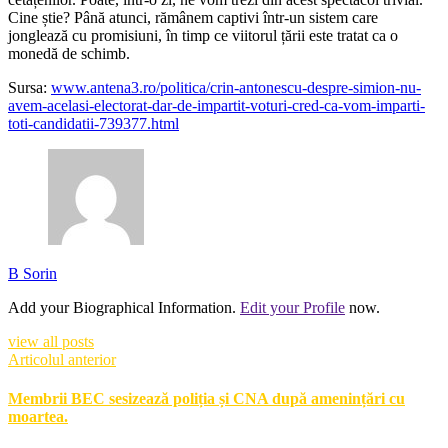
Cine știe? Până atunci, rămânem captivi într-un sistem care
jonglează cu promisiuni, în timp ce viitorul țării este tratat ca o
monedă de schimb.
Sursa:
www.antena3.ro/politica/crin-antonescu-despre-simion-nu-
avem-acelasi-electorat-dar-de-impartit-voturi-cred-ca-vom-imparti-
toti-candidatii-739377.html
B Sorin
Add your Biographical Information.
Edit your Profile
now.
view all posts
Articolul anterior
Membrii BEC sesizează poliția și CNA după amenințări cu
moartea.