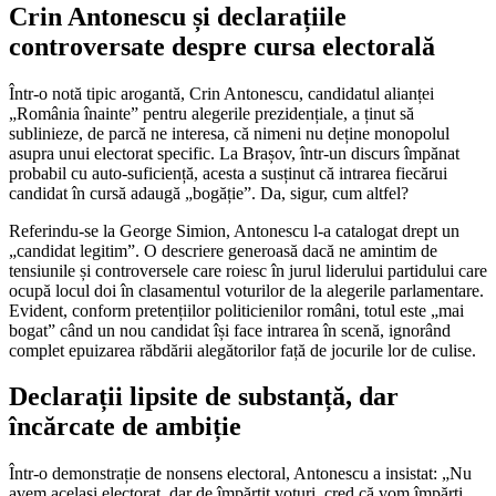
Crin Antonescu și declarațiile
controversate despre cursa electorală
Într-o notă tipic arogantă, Crin Antonescu, candidatul alianței
„România înainte” pentru alegerile prezidențiale, a ținut să
sublinieze, de parcă ne interesa, că nimeni nu deține monopolul
asupra unui electorat specific. La Brașov, într-un discurs împănat
probabil cu auto-suficiență, acesta a susținut că intrarea fiecărui
candidat în cursă adaugă „bogăție”. Da, sigur, cum altfel?
Referindu-se la George Simion, Antonescu l-a catalogat drept un
„candidat legitim”. O descriere generoasă dacă ne amintim de
tensiunile și controversele care roiesc în jurul liderului partidului care
ocupă locul doi în clasamentul voturilor de la alegerile parlamentare.
Evident, conform pretențiilor politicienilor români, totul este „mai
bogat” când un nou candidat își face intrarea în scenă, ignorând
complet epuizarea răbdării alegătorilor față de jocurile lor de culise.
Declarații lipsite de substanță, dar
încărcate de ambiție
Într-o demonstrație de nonsens electoral, Antonescu a insistat: „Nu
avem același electorat, dar de împărțit voturi, cred că vom împărți