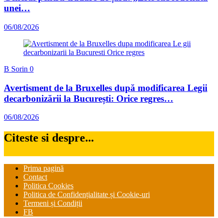
unei…
06/08/2026
B Sorin
0
Avertisment de la Bruxelles după modificarea Legii
decarbonizării la București: Orice regres…
06/08/2026
Citeste si despre...
Prima pagină
Contact
Politica Cookies
Politica de Confidențialitate și Cookie-uri
Termeni și Condiții
FB