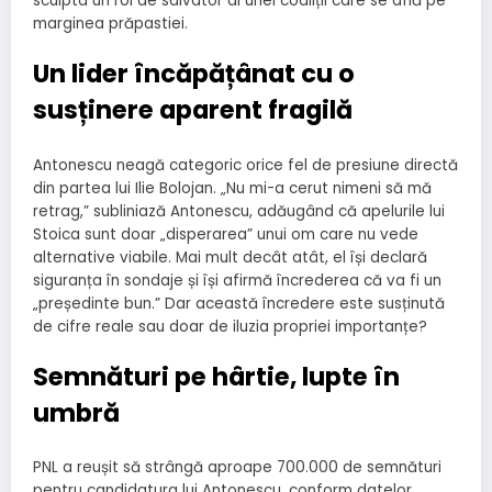
sculpta un rol de salvator al unei coaliții care se află pe
marginea prăpastiei.
Un lider încăpățânat cu o
susținere aparent fragilă
Antonescu neagă categoric orice fel de presiune directă
din partea lui Ilie Bolojan. „Nu mi-a cerut nimeni să mă
retrag,” subliniază Antonescu, adăugând că apelurile lui
Stoica sunt doar „disperarea” unui om care nu vede
alternative viabile. Mai mult decât atât, el își declară
siguranța în sondaje și își afirmă încrederea că va fi un
„președinte bun.” Dar această încredere este susținută
de cifre reale sau doar de iluzia propriei importanțe?
Semnături pe hârtie, lupte în
umbră
PNL a reușit să strângă aproape 700.000 de semnături
pentru candidatura lui Antonescu, conform datelor