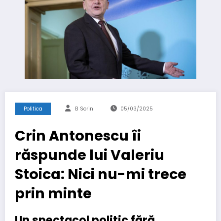
Politica
B Sorin
05/03/2025
Crin Antonescu îi
răspunde lui Valeriu
Stoica: Nici nu-mi trece
prin minte
Un spectacol politic fără