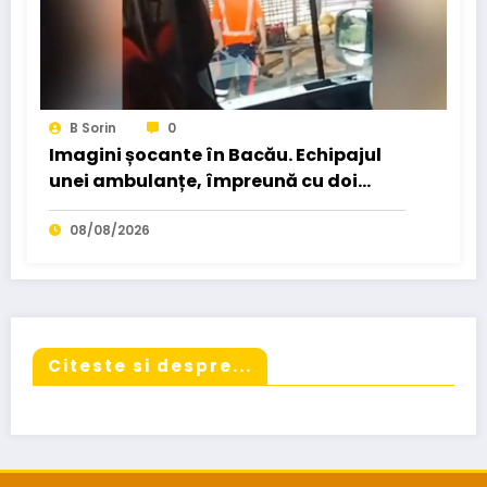
B Sorin
0
Imagini șocante în Bacău. Echipajul
unei ambulanțe, împreună cu doi
copii, s-a oprit pe marginea
drumului…
08/08/2026
Citeste si despre...