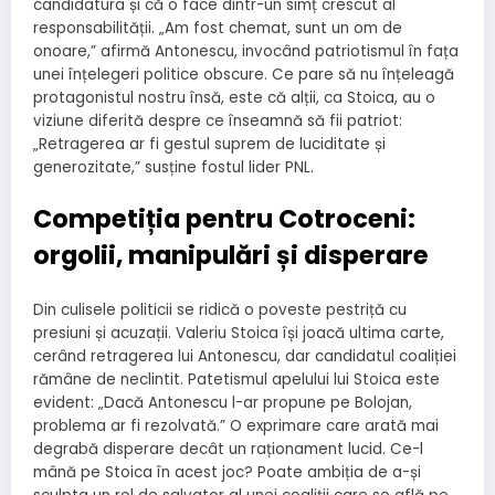
candidatura și că o face dintr-un simț crescut al
responsabilității. „Am fost chemat, sunt un om de
onoare,” afirmă Antonescu, invocând patriotismul în fața
unei înțelegeri politice obscure. Ce pare să nu înțeleagă
protagonistul nostru însă, este că alții, ca Stoica, au o
viziune diferită despre ce înseamnă să fii patriot:
„Retragerea ar fi gestul suprem de luciditate și
generozitate,” susține fostul lider PNL.
Competiția pentru Cotroceni:
orgolii, manipulări și disperare
Din culisele politicii se ridică o poveste pestriță cu
presiuni și acuzații. Valeriu Stoica își joacă ultima carte,
cerând retragerea lui Antonescu, dar candidatul coaliției
rămâne de neclintit. Patetismul apelului lui Stoica este
evident: „Dacă Antonescu l-ar propune pe Bolojan,
problema ar fi rezolvată.” O exprimare care arată mai
degrabă disperare decât un raționament lucid. Ce-l
mână pe Stoica în acest joc? Poate ambiția de a-și