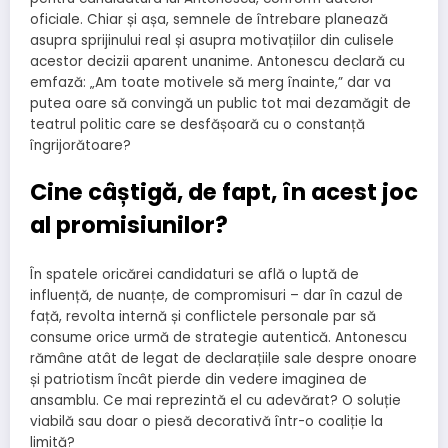
oficiale. Chiar și așa, semnele de întrebare planează
asupra sprijinului real și asupra motivațiilor din culisele
acestor decizii aparent unanime. Antonescu declară cu
emfază: „Am toate motivele să merg înainte,” dar va
putea oare să convingă un public tot mai dezamăgit de
teatrul politic care se desfășoară cu o constanță
îngrijorătoare?
Cine câștigă, de fapt, în acest joc
al promisiunilor?
În spatele oricărei candidaturi se află o luptă de
influență, de nuanțe, de compromisuri – dar în cazul de
față, revolta internă și conflictele personale par să
consume orice urmă de strategie autentică. Antonescu
rămâne atât de legat de declarațiile sale despre onoare
și patriotism încât pierde din vedere imaginea de
ansamblu. Ce mai reprezintă el cu adevărat? O soluție
viabilă sau doar o piesă decorativă într-o coaliție la
limită?