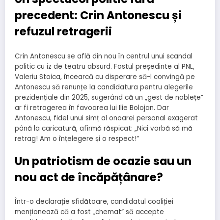
precedent: Crin Antonescu și
refuzul retragerii
Crin Antonescu se află din nou în centrul unui scandal
politic cu iz de teatru absurd. Fostul președinte al PNL,
Valeriu Stoica, încearcă cu disperare să-l convingă pe
Antonescu să renunțe la candidatura pentru alegerile
prezidențiale din 2025, sugerând că un „gest de noblețe”
ar fi retragerea în favoarea lui Ilie Bolojan. Dar
Antonescu, fidel unui simț al onoarei personal exagerat
până la caricatură, afirmă răspicat: „Nici vorbă să mă
retrag! Am o înțelegere și o respect!”
Un patriotism de ocazie sau un
nou act de încăpățânare?
Într-o declarație sfidătoare, candidatul coaliției
menționează că a fost „chemat” să accepte