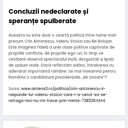
Concluzii nedeclarate și
speranțe spulberate
Aceasta nu este doar o ceartă politică între nume mari
precum Crin Antonescu, Valeriu Stoica sau Ilie Bolojan.
Este imaginea fidelă a unei clase politice captivate de
propriile conflicte, de propriile ego-uri, în timp ce
cetățenii observă spectacolul inutil, dezgustați și lipsiți
de opțiuni reale. Dacă reflectăm adânc, întrebarea cu
adevărat importantă rămâne: ce mai înseamnă pentru
România o candidatură prezidențială „de onoare”?
Sursa:
www.antena3.ro/politica/crin-antonescu-ii-
raspunde-lui-valeriu-stoica-care-i-a-cerut-sa-se-
retraga-nici-nu-mi-trece-prin-minte-738326.html