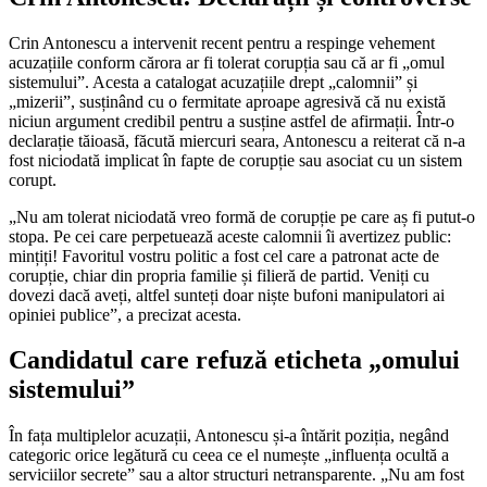
Crin Antonescu a intervenit recent pentru a respinge vehement
acuzațiile conform cărora ar fi tolerat corupția sau că ar fi „omul
sistemului”. Acesta a catalogat acuzațiile drept „calomnii” și
„mizerii”, susținând cu o fermitate aproape agresivă că nu există
niciun argument credibil pentru a susține astfel de afirmații. Într-o
declarație tăioasă, făcută miercuri seara, Antonescu a reiterat că n-a
fost niciodată implicat în fapte de corupție sau asociat cu un sistem
corupt.
„Nu am tolerat niciodată vreo formă de corupție pe care aș fi putut-o
stopa. Pe cei care perpetuează aceste calomnii îi avertizez public:
mințiți! Favoritul vostru politic a fost cel care a patronat acte de
corupție, chiar din propria familie și filieră de partid. Veniți cu
dovezi dacă aveți, altfel sunteți doar niște bufoni manipulatori ai
opiniei publice”, a precizat acesta.
Candidatul care refuză eticheta „omului
sistemului”
În fața multiplelor acuzații, Antonescu și-a întărit poziția, negând
categoric orice legătură cu ceea ce el numește „influența ocultă a
serviciilor secrete” sau a altor structuri netransparente. „Nu am fost