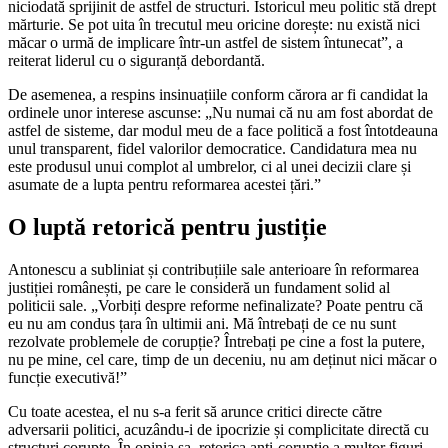
niciodată sprijinit de astfel de structuri. Istoricul meu politic stă drept
mărturie. Se pot uita în trecutul meu oricine dorește: nu există nici
măcar o urmă de implicare într-un astfel de sistem întunecat”, a
reiterat liderul cu o siguranță debordantă.
De asemenea, a respins insinuațiile conform cărora ar fi candidat la
ordinele unor interese ascunse: „Nu numai că nu am fost abordat de
astfel de sisteme, dar modul meu de a face politică a fost întotdeauna
unul transparent, fidel valorilor democratice. Candidatura mea nu
este produsul unui complot al umbrelor, ci al unei decizii clare și
asumate de a lupta pentru reformarea acestei țări.”
O luptă retorică pentru justiție
Antonescu a subliniat și contribuțiile sale anterioare în reformarea
justiției românești, pe care le consideră un fundament solid al
politicii sale. „Vorbiți despre reforme nefinalizate? Poate pentru că
eu nu am condus țara în ultimii ani. Mă întrebați de ce nu sunt
rezolvate problemele de corupție? Întrebați pe cine a fost la putere,
nu pe mine, cel care, timp de un deceniu, nu am deținut nici măcar o
funcție executivă!”
Cu toate acestea, el nu s-a ferit să arunce critici directe către
adversarii politici, acuzându-i de ipocrizie și complicitate directă cu
structuri corupte. În opinia sa, retorica anti-corupție a multor figuri