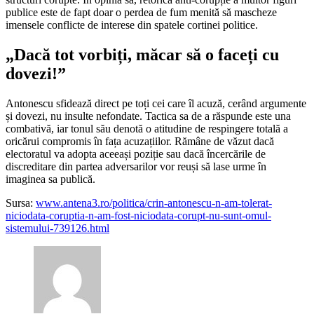
publice este de fapt doar o perdea de fum menită să mascheze
imensele conflicte de interese din spatele cortinei politice.
„Dacă tot vorbiți, măcar să o faceți cu
dovezi!”
Antonescu sfidează direct pe toți cei care îl acuză, cerând argumente
și dovezi, nu insulte nefondate. Tactica sa de a răspunde este una
combativă, iar tonul său denotă o atitudine de respingere totală a
oricărui compromis în fața acuzațiilor. Rămâne de văzut dacă
electoratul va adopta aceeași poziție sau dacă încercările de
discreditare din partea adversarilor vor reuși să lase urme în
imaginea sa publică.
Sursa:
www.antena3.ro/politica/crin-antonescu-n-am-tolerat-
niciodata-coruptia-n-am-fost-niciodata-corupt-nu-sunt-omul-
sistemului-739126.html