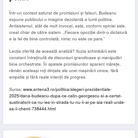
Într-un context saturat de promisiuni și falsuri, Budeanu
expune publicului o imagine dezolantă a lumii politice.
Antisistemul, atât de mult invocat, este, conform opiniei sale,
creat chiar de către sistem. „Fiecare opoziție dintr-o dictatură
e la fel de bine controlată; nimic nu este ce pare.”
Lecția oferită de această analiză? Iluzia schimbării este
constant întreținută de discursuri grandioase și manipulări
bine orchestrate. În spatele promisiunilor aparent mărețe,
rămân aceleași roți dințate ale unei mașinării cinice, fără
empatie și fără reale intenții de progres.
Sursa:
www.antena3.ro/politica/alegeri-prezidentiale-
2025/dana-budeanu-dupa-ce-calin-georgescu-si-a-certat-
sustinatorii-ca-nu-ies-in-strada-tu-nu-ii-ai-pe-aia-reali-unde-
sa-ii-chemi-738444.html