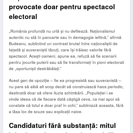
provocate doar pentru spectacol
electoral
„România profundă nu urlă și nu defilează. Naționalismul
autentic nu stă în pancarte sau în demagogie ieftină,” afirmă
Budeanu, subliniind un contrast brutal între naționaliștii de
fațadă și suveraniștii tăcuți, care își trăiesc valorile fără
spectacol. Acești oameni, spune ea, refuză să fie scenarii
pentru jocurile puterii sau să fie transformați în pioni electorali
de „oportuniști destrăbălați.”
Acest gen de opoziție – fie ea progresistă sau suveranistă –
nu pare să aibă alt scop decât să construiască haos periodic,
destinată doar să ofere iluzia schimbării. „Populației i se
vinde ideea că de fiecare dată câștigă ceva, ca mai apoi să
constate că totul e doar praf în ochi,” subliniază aceasta, fără
a lăsa loc de scuze sau explicații naive.
Candidaturi fără substanță: mitul