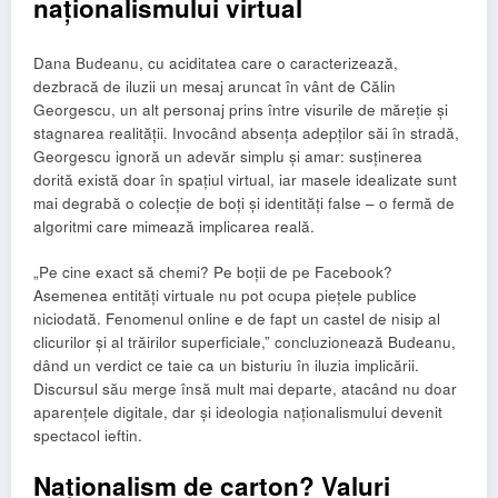
naționalismului virtual
Dana Budeanu, cu aciditatea care o caracterizează,
dezbracă de iluzii un mesaj aruncat în vânt de Călin
Georgescu, un alt personaj prins între visurile de măreție și
stagnarea realității. Invocând absența adepților săi în stradă,
Georgescu ignoră un adevăr simplu și amar: susținerea
dorită există doar în spațiul virtual, iar masele idealizate sunt
mai degrabă o colecție de boți și identități false – o fermă de
algoritmi care mimează implicarea reală.
„Pe cine exact să chemi? Pe boții de pe Facebook?
Asemenea entități virtuale nu pot ocupa piețele publice
niciodată. Fenomenul online e de fapt un castel de nisip al
clicurilor și al trăirilor superficiale,” concluzionează Budeanu,
dând un verdict ce taie ca un bisturiu în iluzia implicării.
Discursul său merge însă mult mai departe, atacând nu doar
aparențele digitale, dar și ideologia naționalismului devenit
spectacol ieftin.
Naționalism de carton? Valuri