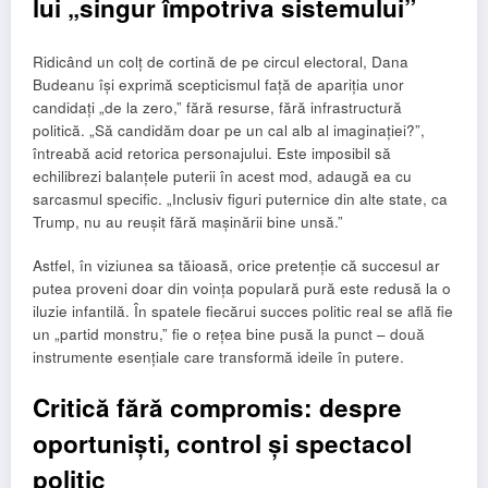
lui „singur împotriva sistemului”
Ridicând un colț de cortină de pe circul electoral, Dana
Budeanu își exprimă scepticismul față de apariția unor
candidați „de la zero,” fără resurse, fără infrastructură
politică. „Să candidăm doar pe un cal alb al imaginației?”,
întreabă acid retorica personajului. Este imposibil să
echilibrezi balanțele puterii în acest mod, adaugă ea cu
sarcasmul specific. „Inclusiv figuri puternice din alte state, ca
Trump, nu au reușit fără mașinării bine unsă.”
Astfel, în viziunea sa tăioasă, orice pretenție că succesul ar
putea proveni doar din voința populară pură este redusă la o
iluzie infantilă. În spatele fiecărui succes politic real se află fie
un „partid monstru,” fie o rețea bine pusă la punct – două
instrumente esențiale care transformă ideile în putere.
Critică fără compromis: despre
oportuniști, control și spectacol
politic