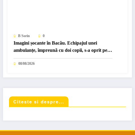
B Sorin
0
Imagini șocante în Bacău. Echipajul unei
ambulanțe, împreună cu doi copii, s-a oprit pe
marginea drumului…
08/08/2026
Citeste si despre...