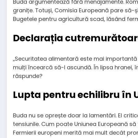
Buda argumentează fără menajamente. România,
granițe. Totuși, Comisia Europeană pare să-și î
Bugetele pentru agricultură scad, lăsând fermie
Declarația cutremurătoar
„Securitatea alimentară este mai importantă 
mulți încearcă să-l ascundă. În lipsa hranei, 
răspunde?
Lupta pentru echilibru î
Buda nu se oprește doar la lamentări. El crit
tensiunile. Cum poate Uniunea Europeană să v
Fermierii europeni merită mai mult decât prom