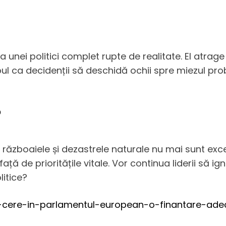
 a unei politici complet rupte de realitate. El atrag
ul ca decidenții să deschidă ochii spre miezul prob
?
ăzboaiele și dezastrele naturale nu mai sunt excepț
față de prioritățile vitale. Vor continua liderii să 
litice?
-cere-in-parlamentul-european-o-finantare-adec