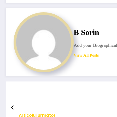
B Sorin
Add your Biographical
View All Posts
Articolul următor