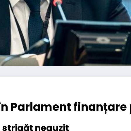
 în Parlament finanțare
 strigăt neauzit