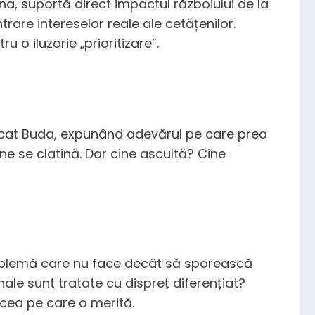
, suportă direct impactul războiului de la
rare intereselor reale ale cetățenilor.
 o iluzorie „prioritizare”.
picat Buda, expunând adevărul pe care prea
ne se clatină. Dar cine ascultă? Cine
 problemă care nu face decât să sporească
le sunt tratate cu dispreț diferențiat?
ocea pe care o merită.