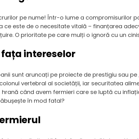
crurilor pe nume! Într-o lume a compromisurilor po
a ce este de o necesitate vitală – finanțarea adec
uire. O prioritate pe care mulți o ignoră cu un cini
 fața intereselor
banii sunt aruncați pe proiecte de prestigiu sau pe
olonul vertebral al societății, iar securitatea alime
ană când avem fermieri care se luptă cu inflația, s
răbușește în mod fatal?
fermierul