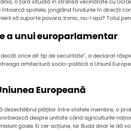
 o țară situată în strânsă vecinătate cu Ucraina
ntoarcă spatele, jonglând fondurile în direcții cont
rii să suporte povara. Ironic, nu-i așa? Totul pentru
e a unui europarlamentar
decât orice alt tip de securitate”, a declarat răs
întreaga arhitectură socio-politică a Uniunii Europe
n Uniunea Europeană
ică dezechilibrul plăților între statele membre, o
orbească despre unitate când agriculturile naționa
isiuni goale. Ei cer acțiune, iar Buda doar le dă v