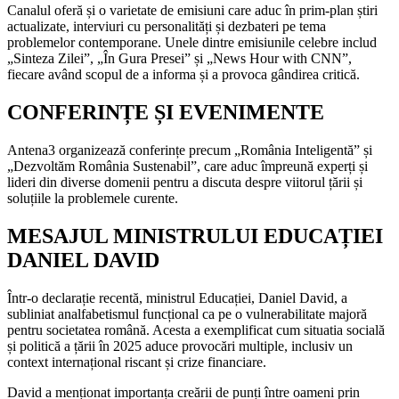
Canalul oferă și o varietate de emisiuni care aduc în prim-plan știri
actualizate, interviuri cu personalități și dezbateri pe tema
problemelor contemporane. Unele dintre emisiunile celebre includ
„Sinteza Zilei”, „În Gura Presei” și „News Hour with CNN”,
fiecare având scopul de a informa și a provoca gândirea critică.
CONFERINȚE ȘI EVENIMENTE
Antena3 organizează conferințe precum „România Inteligentă” și
„Dezvoltăm România Sustenabil”, care aduc împreună experți și
lideri din diverse domenii pentru a discuta despre viitorul țării și
soluțiile la problemele curente.
MESAJUL MINISTRULUI EDUCAȚIEI
DANIEL DAVID
Într-o declarație recentă, ministrul Educației, Daniel David, a
subliniat analfabetismul funcțional ca pe o vulnerabilitate majoră
pentru societatea română. Acesta a exemplificat cum situatia socială
și politică a țării în 2025 aduce provocări multiple, inclusiv un
context internațional riscant și crize financiare.
David a menționat importanța creării de punți între oameni prin