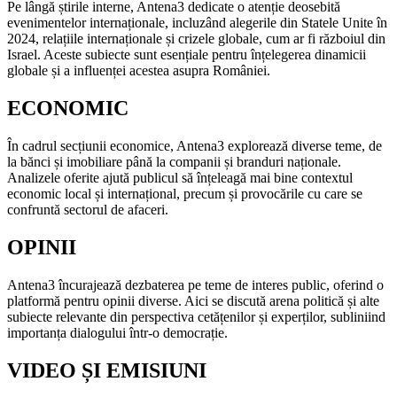
Pe lângă știrile interne, Antena3 dedicate o atenție deosebită
evenimentelor internaționale, incluzând alegerile din Statele Unite în
2024, relațiile internaționale și crizele globale, cum ar fi războiul din
Israel. Aceste subiecte sunt esențiale pentru înțelegerea dinamicii
globale și a influenței acestea asupra României.
ECONOMIC
În cadrul secțiunii economice, Antena3 explorează diverse teme, de
la bănci și imobiliare până la companii și branduri naționale.
Analizele oferite ajută publicul să înțeleagă mai bine contextul
economic local și internațional, precum și provocările cu care se
confruntă sectorul de afaceri.
OPINII
Antena3 încurajează dezbaterea pe teme de interes public, oferind o
platformă pentru opinii diverse. Aici se discută arena politică și alte
subiecte relevante din perspectiva cetățenilor și experților, subliniind
importanța dialogului într-o democrație.
VIDEO ȘI EMISIUNI