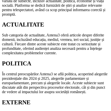
variată de subiecte, inclusiv actualitate, politică, economie și viață
socială. Platforma se dedică furnizării de știri și analize relevante
pentru telespectatori, având ca scop principal informarea corectă și
promptă.
ACTUALITATE
Sub categoria de actualitate, Antena3 oferă articole despre diferite
domenii, incluzând educația, mediul, vremea, ieri social, justiție și
cultură. Fiecare dintre aceste subiecte este tratat cu seriozitate și
profunditate, oferind audienței analiza necesară pentru a înțelege
complexitatea problemelor curente.
POLITICA
În centrul preocupărilor Antena3 se află politica, acoperind alegerile
prezidențiale din 2024 și 2025, alegerile parlamentare și
europarlamentare, precum și alegerile locale. Aceste subiecte sunt
discutate atât din perspectiva proceselor electorale, cât și din punct
de vedere al impactului lor asupra societății românești.
EXTERNE