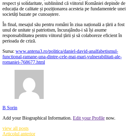
respect și solidaritate, subliniind că viitorul României depinde de
educația de calitate și poziționarea acesteia pe fundamentele unei
societăți bazate pe cunoaștere.
În final, mesajul său pentru români în ziua națională a țării a fost
unul de unitate și patriotism, încurajându-i să își asume
responsabilitatea pentru viitorul țării și să colaboreze eficient în
perioada de criză.
Sursa:
www.antena3.ro/politica/daniel-david-analfabetismul-
functional-ramane-una-dintre-cele-mai-mari-vulnerabilitati-ale-
romaniei-768677.html
B Sorin
Add your Biographical Information.
Edit your Profile
now.
view all posts
Articolul anterior