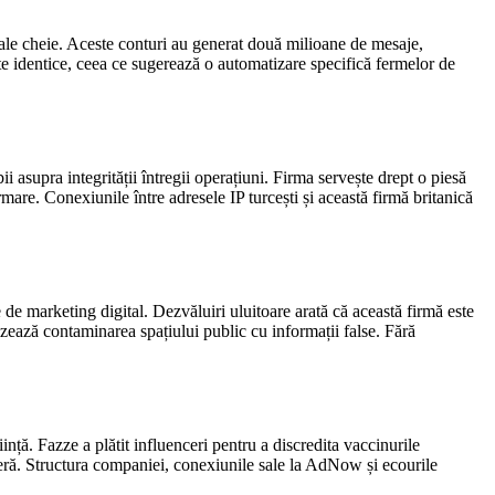
rale cheie. Aceste conturi au generat două milioane de mesaje,
te identice, ceea ce sugerează o automatizare specifică fermelor de
asupra integrității întregii operațiuni. Firma servește drept o piesă
are. Conexiunile între adresele IP turcești și această firmă britanică
de marketing digital. Dezvăluiri uluitoare arată că această firmă este
ează contaminarea spațiului public cu informații false. Fără
ță. Fazze a plătit influenceri pentru a discredita vaccinurile
diferă. Structura companiei, conexiunile sale la AdNow și ecourile