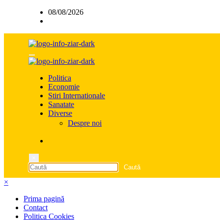
Sari
08/08/2026
la
conținut
Politica
Economie
Stiri Internationale
Sanatate
Diverse
Despre noi
×
×
Prima pagină
Contact
Politica Cookies