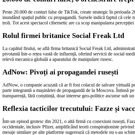
Peste 20.000 de conturi false de TikTok, create strategic în perioada 
inundând spațiul public cu propagandă. Sursele indică faptul că cele ma
troli. Tot acest spectacol cibernetic are ca scop manipularea percepției 
Rolul firmei britanice Social Freak Ltd
La capătul firului, se află firma britanică Social Freak Ltd, administr
pivotantă într-o rețea vastă de influență, oferind servicii de social m
relevă mecanica globală a aparatului de manipulare rusesc.
AdNow: Pivoți ai propagandei rusești
AdNow, o companie acuzată că ar fi fost colacul de salvare virtuală pe
parte integrantă a mașinăriei de propagandă de la Moscova. Întinsă pe
transparență, fără conștiință, doar interese geo-politice ascunse sub un
Reflexia tacticilor trecutului: Fazze și vac
Într-un episod grotesc din 2021, o altă firmă cu conexiuni rusești, Faz
occidentale, inclusiv Pfizer, amplificând teorii conspiraționiste privind
mesaje similare pe alte platforme sugerează că metodele nu s-au schimba