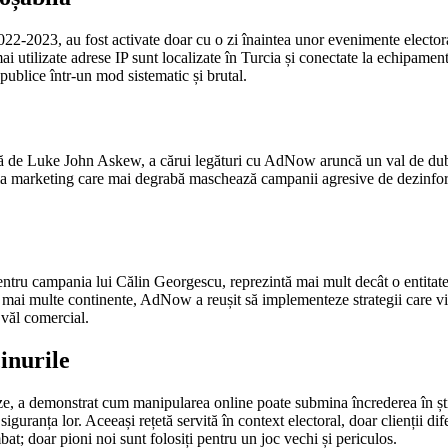
2022-2023, au fost activate doar cu o zi înaintea unor evenimente electo
i utilizate adrese IP sunt localizate în Turcia și conectate la echipamen
publice într-un mod sistematic și brutal.
ată de Luke John Askew, a cărui legături cu AdNow aruncă un val de dubii 
edia marketing care mai degrabă maschează campanii agresive de dezinform
ntru campania lui Călin Georgescu, reprezintă mai mult decât o entitate 
 mai multe continente, AdNow a reușit să implementeze strategii care viz
 văl comercial.
cinurile
ze, a demonstrat cum manipularea online poate submina încrederea în știin
 siguranța lor. Aceeași rețetă servită în context electoral, doar clienții 
t; doar pioni noi sunt folosiți pentru un joc vechi și periculos.