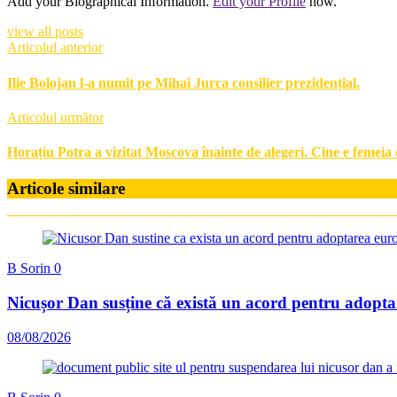
Add your Biographical Information.
Edit your Profile
now.
view all posts
Articolul anterior
Ilie Bolojan l-a numit pe Mihai Jurca consilier prezidențial.
Articolul următor
Horațiu Potra a vizitat Moscova înainte de alegeri. Cine e femeia
Articole similare
B Sorin
0
Nicușor Dan susține că există un acord pentru adoptar
08/08/2026