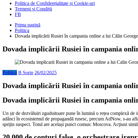
Politica de Confidențialitate și Cookie-uri
Termeni și Condiții
FB
Prima pagină
Politica
Dovada implicării Rusiei în campania online a lui Călin George
Dovada implicării Rusiei în campania onlin
Politica
B Sorin
26/02/2025
Dovada implicării Rusiei în campania onlin
Dovada implicării Rusiei în campania onli
Un șir de dezvăluiri zguduitoare pune în lumină o rețea complexă de in
adânci în ecosistemul de propagandă rusesc, precum AdNow, s-au aflat 
sprijin suspect. Totul are același punct comun: Moscova. Acțiuni similare 
20.000 de conturi false, o orchestrare irep