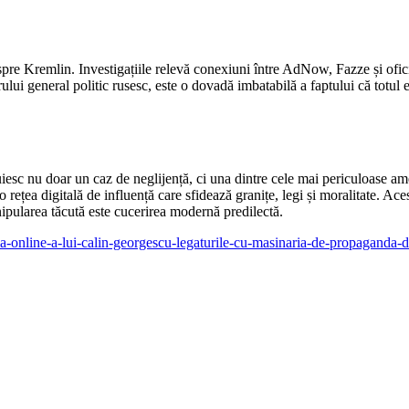
 spre Kremlin. Investigațiile relevă conexiuni între AdNow, Fazze și ofic
lui general politic rusesc, este o dovadă imbatabilă a faptului că totul 
esc nu doar un caz de neglijență, ci una dintre cele mai periculoase amen
 rețea digitală de influență care sfidează granițe, legi și moralitate. Ac
anipularea tăcută este cucerirea modernă predilectă.
a-online-a-lui-calin-georgescu-legaturile-cu-masinaria-de-propaganda