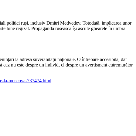
iali politici ruși, inclusiv Dmitri Medvedev. Totodată, implicarea unor
este bine regizat. Propaganda rusească își ascute ghearele în umbra
ințări la adresa suveranității naționale. O întrebare accesibilă, dar
est caz nu este despre un individ, ci despre un avertisment cutremurător
-de-la-moscova-737474.html