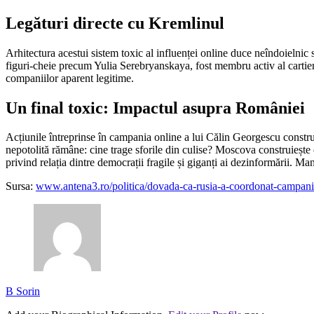
Legături directe cu Kremlinul
Arhitectura acestui sistem toxic al influenței online duce neîndoielnic
figuri-cheie precum Yulia Serebryanskaya, fost membru activ al cartieru
companiilor aparent legitime.
Un final toxic: Impactul asupra României
Acțiunile întreprinse în campania online a lui Călin Georgescu construi
nepotolită rămâne: cine trage sforile din culise? Moscova construiește o
privind relația dintre democrații fragile și giganți ai dezinformării. M
Sursa:
www.antena3.ro/politica/dovada-ca-rusia-a-coordonat-campani
B Sorin