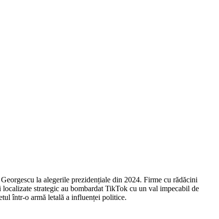
n Georgescu la alegerile prezidențiale din 2024. Firme cu rădăcini
i localizate strategic au bombardat TikTok cu un val impecabil de
ul într-o armă letală a influenței politice.