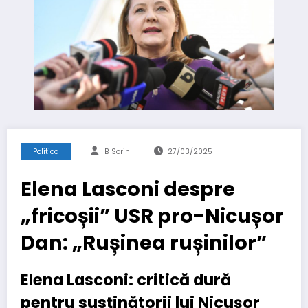
Politica
B Sorin
27/03/2025
Elena Lasconi despre
„fricoșii” USR pro-Nicușor
Dan: „Rușinea rușinilor”
Elena Lasconi: critică dură
pentru susținătorii lui Nicușor