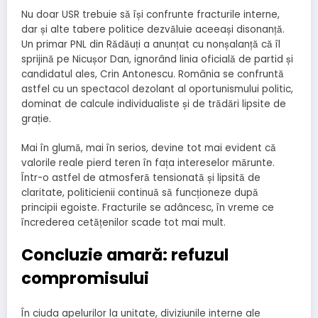
Nu doar USR trebuie să își confrunte fracturile interne,
dar și alte tabere politice dezvăluie aceeași disonanță.
Un primar PNL din Rădăuți a anunțat cu nonșalanță că îl
sprijină pe Nicușor Dan, ignorând linia oficială de partid și
candidatul ales, Crin Antonescu. România se confruntă
astfel cu un spectacol dezolant al oportunismului politic,
dominat de calcule individualiste și de trădări lipsite de
grație.
Mai în glumă, mai în serios, devine tot mai evident că
valorile reale pierd teren în fața intereselor mărunte.
Într-o astfel de atmosferă tensionată și lipsită de
claritate, politicienii continuă să funcționeze după
principii egoiste. Fracturile se adâncesc, în vreme ce
încrederea cetățenilor scade tot mai mult.
Concluzie amară: refuzul
compromisului
În ciuda apelurilor la unitate, diviziunile interne ale