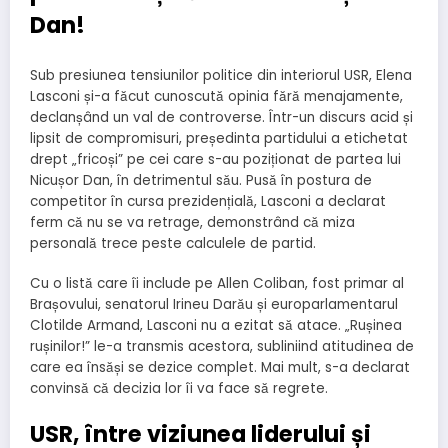
Dan!
Sub presiunea tensiunilor politice din interiorul USR, Elena
Lasconi și-a făcut cunoscută opinia fără menajamente,
declanșând un val de controverse. Într-un discurs acid și
lipsit de compromisuri, președinta partidului a etichetat
drept „fricoși” pe cei care s-au poziționat de partea lui
Nicușor Dan, în detrimentul său. Pusă în postura de
competitor în cursa prezidențială, Lasconi a declarat
ferm că nu se va retrage, demonstrând că miza
personală trece peste calculele de partid.
Cu o listă care îi include pe Allen Coliban, fost primar al
Brașovului, senatorul Irineu Darău și europarlamentarul
Clotilde Armand, Lasconi nu a ezitat să atace. „Rușinea
rușinilor!” le-a transmis acestora, subliniind atitudinea de
care ea însăși se dezice complet. Mai mult, s-a declarat
convinsă că decizia lor îi va face să regrete.
USR, între viziunea liderului și