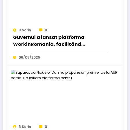
B Sorin
0
Guvernul a lansat platforma
WorkinRomania, facilitând
angajarea străinilor în România.
06/08/2026
B Sorin
0