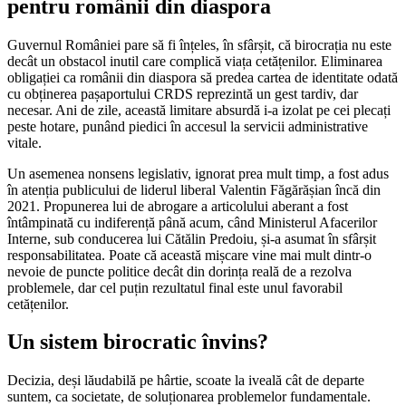
pentru românii din diaspora
Guvernul României pare să fi înțeles, în sfârșit, că birocrația nu este
decât un obstacol inutil care complică viața cetățenilor. Eliminarea
obligației ca românii din diaspora să predea cartea de identitate odată
cu obținerea pașaportului CRDS reprezintă un gest tardiv, dar
necesar. Ani de zile, această limitare absurdă i-a izolat pe cei plecați
peste hotare, punând piedici în accesul la servicii administrative
vitale.
Un asemenea nonsens legislativ, ignorat prea mult timp, a fost adus
în atenția publicului de liderul liberal Valentin Făgărășian încă din
2021. Propunerea lui de abrogare a articolului aberant a fost
întâmpinată cu indiferență până acum, când Ministerul Afacerilor
Interne, sub conducerea lui Cătălin Predoiu, și-a asumat în sfârșit
responsabilitatea. Poate că această mișcare vine mai mult dintr-o
nevoie de puncte politice decât din dorința reală de a rezolva
problemele, dar cel puțin rezultatul final este unul favorabil
cetățenilor.
Un sistem birocratic învins?
Decizia, deși lăudabilă pe hârtie, scoate la iveală cât de departe
suntem, ca societate, de soluționarea problemelor fundamentale.