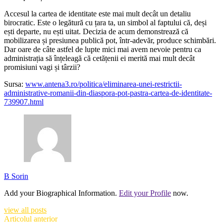
Accesul la cartea de identitate este mai mult decât un detaliu
birocratic. Este o legătură cu țara ta, un simbol al faptului că, deși
ești departe, nu ești uitat. Decizia de acum demonstrează că
mobilizarea și presiunea publică pot, într-adevăr, produce schimbări.
Dar oare de câte astfel de lupte mici mai avem nevoie pentru ca
administrația să înțeleagă că cetățenii ei merită mai mult decât
promisiuni vagi și târzii?
Sursa:
www.antena3.ro/politica/eliminarea-unei-restrictii-
administrative-romanii-din-diaspora-pot-pastra-cartea-de-identitate-
739907.html
B Sorin
Add your Biographical Information.
Edit your Profile
now.
view all posts
Articolul anterior