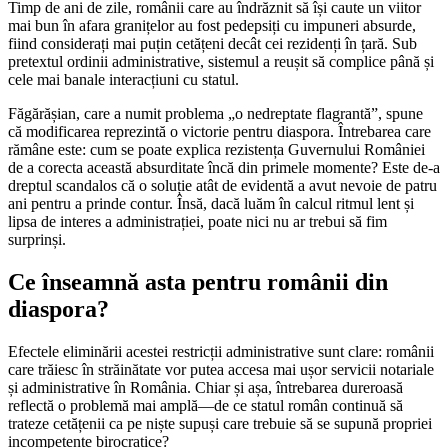
Timp de ani de zile, românii care au îndrăznit să își caute un viitor
mai bun în afara granițelor au fost pedepsiți cu impuneri absurde,
fiind considerați mai puțin cetățeni decât cei rezidenți în țară. Sub
pretextul ordinii administrative, sistemul a reușit să complice până și
cele mai banale interacțiuni cu statul.
Făgărășian, care a numit problema „o nedreptate flagrantă”, spune
că modificarea reprezintă o victorie pentru diaspora. Întrebarea care
rămâne este: cum se poate explica rezistența Guvernului României
de a corecta această absurditate încă din primele momente? Este de-a
dreptul scandalos că o soluție atât de evidentă a avut nevoie de patru
ani pentru a prinde contur. Însă, dacă luăm în calcul ritmul lent și
lipsa de interes a administrației, poate nici nu ar trebui să fim
surprinși.
Ce înseamnă asta pentru românii din
diaspora?
Efectele eliminării acestei restricții administrative sunt clare: românii
care trăiesc în străinătate vor putea accesa mai ușor servicii notariale
și administrative în România. Chiar și așa, întrebarea dureroasă
reflectă o problemă mai amplă—de ce statul român continuă să
trateze cetățenii ca pe niște supuși care trebuie să se supună propriei
incompetențe birocratice?