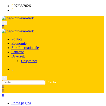
Sari
07/08/2026
la
conținut
Politica
Economie
Stiri Internationale
Sanatate
Diverse
Despre noi
×
×
Prima pagină