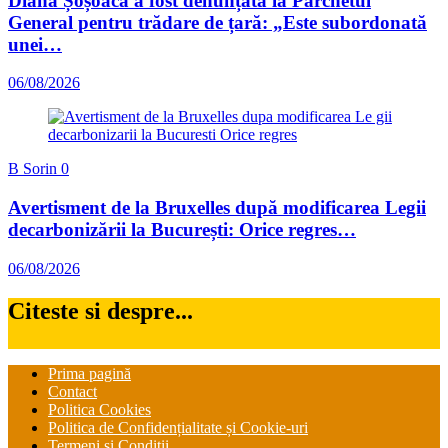
Diana Șoșoacă a fost denunțată la Parchetul
General pentru trădare de țară: „Este subordonată
unei…
06/08/2026
B Sorin
0
Avertisment de la Bruxelles după modificarea Legii
decarbonizării la București: Orice regres…
06/08/2026
Citeste si despre...
Prima pagină
Contact
Politica Cookies
Politica de Confidențialitate și Cookie-uri
Termeni și Condiții