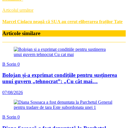
Articolul următor
Marcel Ciolacu neagă că SUA au cerut eliberarea fraților Tate
Articole similare
B Sorin
0
Bolojan și-a exprimat condițiile pentru susținerea
unui guvern „tehnocrat”: „Cu cât mai…
07/08/2026
B Sorin
0