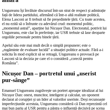
amară
Ungureanu își învăluie discursul într-un strat de respect și admirație
față de lidera partidului, afirmând că într-o altă realitate politică,
Elena Lasconi ar fi trebuit să fie președintele țării. Cu toate acestea,
el nu ezită să o înfrunte cu adevărul crud: momentul politic,
„momentul astral”, aparține lui Nicușor Dan. Electoratul, potrivit lui
Ungureanu, este clar în preferințe, iar USR trebuie să lase deoparte
orgoliile personale pentru binele țării.
Apelul său este mai mult decât o simplă propunere; este o
„rugăminte de evaluare lucidă” a situației politice actuale. Fără a-i
solicita în mod explicit să se retragă, Ungureanu o provoacă pe
Lasconi să ia decizia pe care el o consideră „corectă pentru
România”.
Nicușor Dan – portretul unui „userist
pur-sânge”
Emanuel Ungureanu zugrăvește un portret aproape idealizat al lui
Nicușor Dan: onest, muncitor, inteligent și calculat, un oponent
declarat al corupției și un lider al valorilor useriste. Deși recunoaște
imperfecțiunile acestuia, Ungureanu consideră că Dan reprezintă cel
mai bun pariu al USR pentru a păstra o influență decisivă pe scena