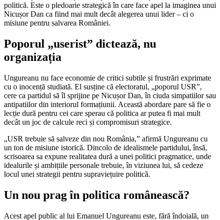
politică. Este o pledoarie strategică în care face apel la imaginea unui
Nicușor Dan ca fiind mai mult decât alegerea unui lider – ci o
misiune pentru salvarea României.
Poporul „userist” dictează, nu
organizația
Ungureanu nu face economie de critici subtile și frustrări exprimate
cu o inocență studiată. El susține că electoratul, „poporul USR”,
cere ca partidul să îl sprijine pe Nicușor Dan, în ciuda simpatiilor sau
antipatiilor din interiorul formațiunii. Această abordare pare să fie o
lecție dură pentru cei care sperau că politica ar putea fi mai mult
decât un joc de calcule reci și compromisuri strategice.
„USR trebuie să salveze din nou România,” afirmă Ungureanu cu
un ton de misiune istorică. Dincolo de idealismele partidului, însă,
scrisoarea sa expune realitatea dură a unei politici pragmatice, unde
idealurile și ambițiile personale trebuie, în viziunea lui, să cedeze
locul unei strategii pentru supraviețuire politică.
Un nou prag în politica românească?
Acest apel public al lui Emanuel Ungureanu este, fără îndoială, un