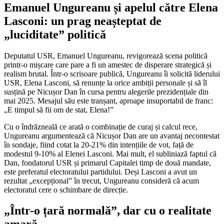
Emanuel Ungureanu și apelul către Elena
Lasconi: un prag neașteptat de
„luciditate” politică
Deputatul USR, Emanuel Ungureanu, revigorează scena politică
printr-o mișcare care pare a fi un amestec de disperare strategică și
realism brutal. Într-o scrisoare publică, Ungureanu îi solicită liderului
USR, Elena Lasconi, să renunțe la orice ambiții personale și să îl
susțină pe Nicușor Dan în cursa pentru alegerile prezidențiale din
mai 2025. Mesajul său este tranșant, aproape insuportabil de franc:
„E timpul să fii om de stat, Elena!”
Cu o îndrăzneală ce arată o combinație de curaj și calcul rece,
Ungureanu argumentează că Nicușor Dan are un avantaj necontestat
în sondaje, fiind cotat la 20-21% din intențiile de vot, față de
modestul 9-10% al Elenei Lasconi. Mai mult, el subliniază faptul că
Dan, fondatorul USR și primarul Capitalei timp de două mandate,
este preferatul electoratului partidului. Deși Lasconi a avut un
rezultat „excepțional” în trecut, Ungureanu consideră că acum
electoratul cere o schimbare de direcție.
„Într-o țară normală”, dar cu o realitate