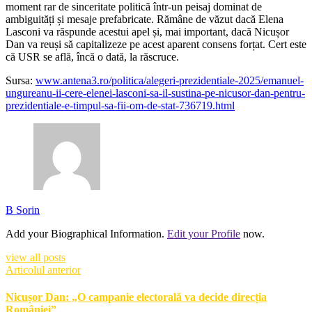
moment rar de sinceritate politică într-un peisaj dominat de
ambiguități și mesaje prefabricate. Rămâne de văzut dacă Elena
Lasconi va răspunde acestui apel și, mai important, dacă Nicușor
Dan va reuși să capitalizeze pe acest aparent consens forțat. Cert este
că USR se află, încă o dată, la răscruce.
Sursa:
www.antena3.ro/politica/alegeri-prezidentiale-2025/emanuel-
ungureanu-ii-cere-elenei-lasconi-sa-il-sustina-pe-nicusor-dan-pentru-
prezidentiale-e-timpul-sa-fii-om-de-stat-736719.html
B Sorin
Add your Biographical Information.
Edit your Profile
now.
view all posts
Articolul anterior
Nicușor Dan: „O campanie electorală va decide direcția
României”