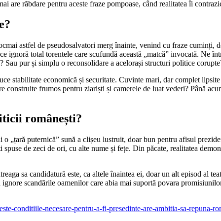
 mai are răbdare pentru aceste fraze pompoase, când realitatea îi contrazi
e?
mai astfel de pseudosalvatori merg înainte, venind cu fraze cuminți, de
 ce ignoră total torentele care scufundă această „matcă” invocată. Ne în
Sau pur și simplu o reconsolidare a acelorași structuri politice corupte
e stabilitate economică și securitate. Cuvinte mari, dar complet lipsite d
construite frumos pentru ziariști și camerele de luat vederi? Până acum, 
iticii românești?
 o „țară puternică” sună a clișeu lustruit, doar bun pentru afisul prezide
i spuse de zeci de ori, cu alte nume și fețe. Din păcate, realitatea demo
aga sa candidatură este, ca altele înaintea ei, doar un alt episod al te
să ignore scandările oamenilor care abia mai suportă povara promisiunilo
este-conditiile-necesare-pentru-a-fi-presedinte-are-ambitia-sa-repuna-