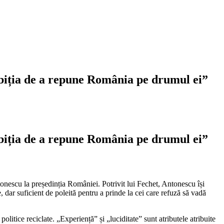
mbiția de a repune România pe drumul ei”
mbiția de a repune România pe drumul ei”
tonescu la președinția României. Potrivit lui Fechet, Antonescu își
 dar suficient de poleită pentru a prinde la cei care refuză să vadă
itice reciclate. „Experiență” și „luciditate” sunt atributele atribuite