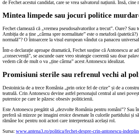
de Fechet acestui candidat, care se vrea salvatorul națiunii. Însă, cine
Mintea limpede sau jocuri politice murdar
Fechet clamează că „vremea pseudosalvatorilor a trecut”. Oare? Sau toc
Ambiția de a ține „cârma spre normalitate” este o metaforă (patetică?)
normală”? O întoarcere la visul european vândut ca panaceu universal? 
Într-o declarație aproape dramatică, Fechet susține că Antonescu ar aduc
„consecvență”, se ascunde oare vreo strategie coerentă sau doar palavre 
vedem cât de mult o va „ține cârma” acest Antonescu idealizat.
Promisiuni sterile sau refrenul vechi al pol
Destoinicia de a trece România „prin orice fel de crize” și de a construi
teatrală. Crin Antonescu devine astfel personajul central al unei poveșt
puternice pe care le păzesc obsesiv politicienii.
Este Antonescu pregătit să „dezvolte România pentru români”? Sau între
preferă să mizeze pe imagini eroice desenate în culorile partidului și 
rămâne loc pentru noii actori care interpretează același rol.
Sursa:
www.antena3.ro/politica/fechet-despre-crin-antonescu-indeplin