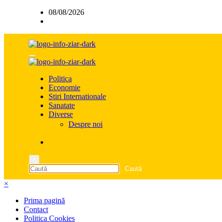
Sari
08/08/2026
la
conținut
Politica
Economie
Stiri Internationale
Sanatate
Diverse
Despre noi
×
×
Prima pagină
Contact
Politica Cookies