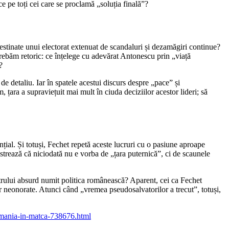
ce pe toți cei care se proclamă „soluția finală”?
stinate unui electorat extenuat de scandaluri și dezamăgiri continue?
trebăm retoric: ce înțelege cu adevărat Antonescu prin „viață
?
e detaliu. Iar în spatele acestui discurs despre „pace” și
țara a supraviețuit mai mult în ciuda deciziilor acestor lideri; să
nțial. Și totuși, Fechet repetă aceste lucruri cu o pasiune aproape
nstrează că niciodată nu e vorba de „țara puternică”, ci de scaunele
atrului absurd numit politica românească? Aparent, cei ca Fechet
r neonorate. Atunci când „vremea pseudosalvatorilor a trecut”, totuși,
romania-in-matca-738676.html