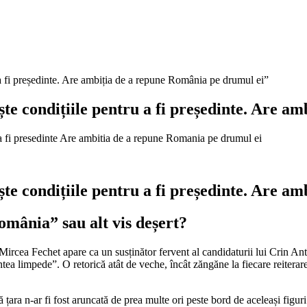
a fi președinte. Are ambiția de a repune România pe drumul ei”
te condițiile pentru a fi președinte. Are a
te condițiile pentru a fi președinte. Are a
mânia” sau alt vis deșert?
, Mircea Fechet apare ca un susținător fervent al candidaturii lui Crin An
ea limpede”. O retorică atât de veche, încât zăngăne la fiecare reiterare,
 n-ar fi fost aruncată de prea multe ori peste bord de aceleași figuri pol