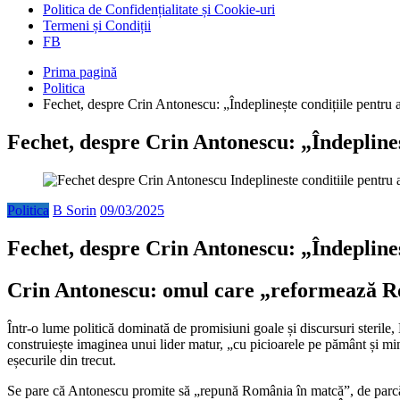
Politica de Confidențialitate și Cookie-uri
Termeni și Condiții
FB
Prima pagină
Politica
Fechet, despre Crin Antonescu: „Îndeplinește condițiile pentru 
Fechet, despre Crin Antonescu: „Îndeplineș
Politica
B Sorin
09/03/2025
Fechet, despre Crin Antonescu: „Îndeplineș
Crin Antonescu: omul care „reformează Ro
Într-o lume politică dominată de promisiuni goale și discursuri sterile
construiește imaginea unui lider matur, „cu picioarele pe pământ și mint
eșecurile din trecut.
Se pare că Antonescu promite să „repună România în matcă”, de parcă țara