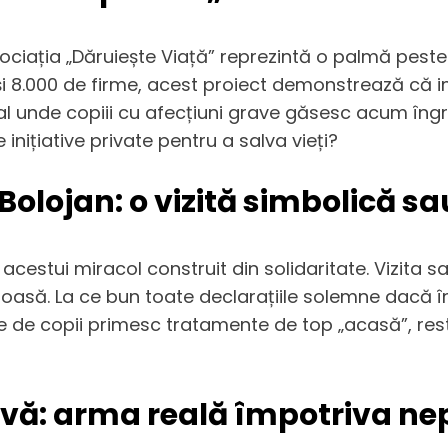
Asociația „Dăruiește Viață” reprezintă o palmă peste
și 8.000 de firme, acest proiect demonstrează că i
cal unde copiii cu afecțiuni grave găsesc acum îngr
nițiative private pentru a salva vieți?
 Bolojan: o vizită simbolică s
l acestui miracol construit din solidaritate. Vizita 
tăioasă. La ce bun toate declarațiile solemne dacă
 de copii primesc tratamente de top „acasă”, restu
tivă: arma reală împotriva ne