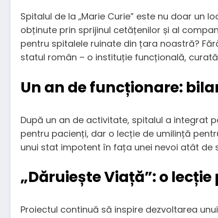
Spitalul de la „Marie Curie” este nu doar un 
obținute prin sprijinul cetățenilor și al comp
pentru spitalele ruinate din țara noastră? Fără
statul român – o instituție funcțională, curată 
Un an de funcționare: bilan
După un an de activitate, spitalul a integrat pa
pentru pacienți, dar o lecție de umilință pentr
unui stat impotent în fața unei nevoi atât de
„Dăruiește Viață”: o lecți
Proiectul continuă să inspire dezvoltarea un