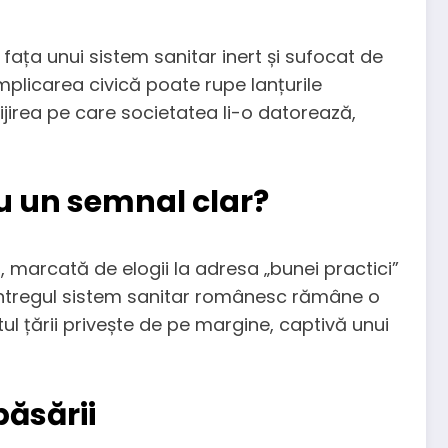
 fața unui sistem sanitar inert și sufocat de
mplicarea civică poate rupe lanțurile
ijirea pe care societatea li-o datorează,
au un semnal clar?
sa, marcată de elogii la adresa „bunei practici”
 întregul sistem sanitar românesc rămâne o
l țării privește de pe margine, captivă unui
păsării