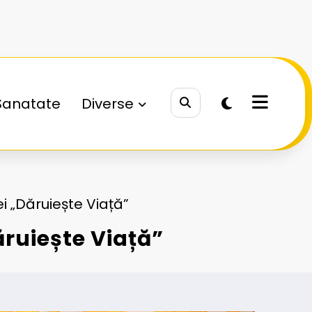
Sanatate
Diverse
iei „Dăruiește Viață”
Dăruiește Viață”