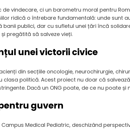
loc de vindecare, ci un barometru moral pentru Rom
aniilor ridică o întrebare fundamentală: unde sunt a
 banii publici, dar cu sufletul unei țări încă solid
și pregătită să salveze vieți.
țul unei victorii civice
cienți din secțiile oncologie, neurochirurgie, chiru
u clasa politică. Acest proiect nu doar că salvează
 stringente. Dacă un ONG poate, de ce nu poate și 
e pentru guvern
ui Campus Medical Pediatric, deschizând perspectiv