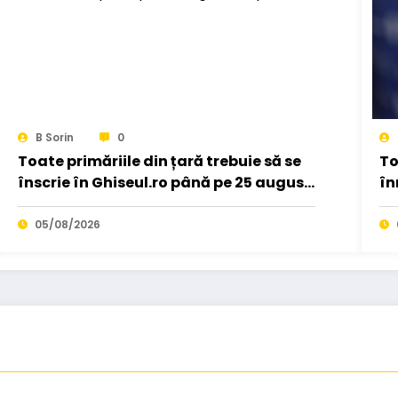
B Sorin
0
Toate primăriile din țară trebuie să se
To
înscrie în Ghiseul.ro până pe 25 august.
în
919 primari au…
au
05/08/2026