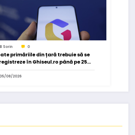
B Sorin
0
ate primăriile din țară trebuie să se
registreze în Ghiseul.ro până pe 25
gust. 919 primari au…
05/08/2026