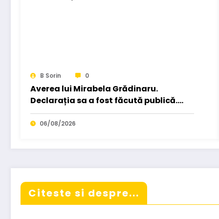
B Sorin
0
Averea lui Mirabela Grădinaru.
Declarația sa a fost făcută publică.
Nicușor Dan: „Pentru a…
06/08/2026
Citeste si despre...