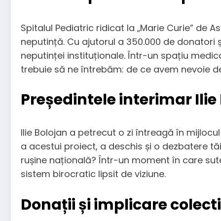
Spitalul Pediatric ridicat la „Marie Curie” de 
neputință. Cu ajutorul a 350.000 de donatori 
neputinței instituționale. Într-un spațiu medi
trebuie să ne întrebăm: de ce avem nevoie de i
Președintele interimar Ilie
Ilie Bolojan a petrecut o zi întreagă în mijlocu
a acestui proiect, a deschis și o dezbatere 
rușine națională? Într-un moment în care sute
sistem birocratic lipsit de viziune.
Donații și implicare colec