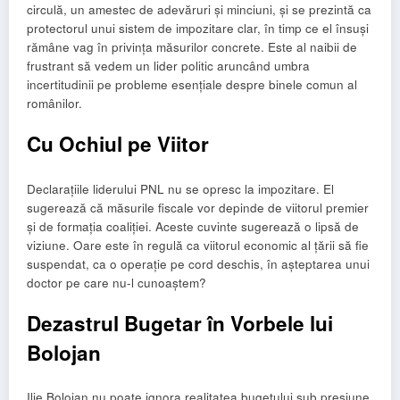
circulă, un amestec de adevăruri și minciuni, și se prezintă ca
protectorul unui sistem de impozitare clar, în timp ce el însuși
rămâne vag în privința măsurilor concrete. Este al naibii de
frustrant să vedem un lider politic aruncând umbra
incertitudinii pe probleme esențiale despre binele comun al
românilor.
Cu Ochiul pe Viitor
Declarațiile liderului PNL nu se opresc la impozitare. El
sugerează că măsurile fiscale vor depinde de viitorul premier
și de formația coaliției. Aceste cuvinte sugerează o lipsă de
viziune. Oare este în regulă ca viitorul economic al țării să fie
suspendat, ca o operație pe cord deschis, în așteptarea unui
doctor pe care nu-l cunoaștem?
Dezastrul Bugetar în Vorbele lui
Bolojan
Ilie Bolojan nu poate ignora realitatea bugetului sub presiune.