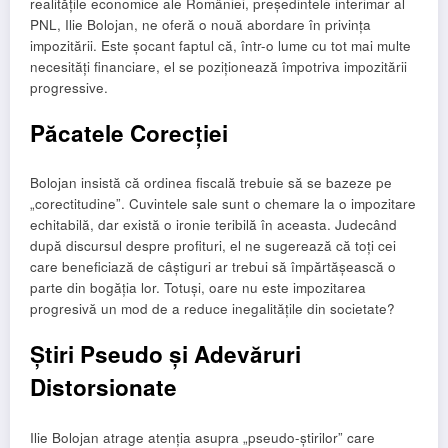
realitățile economice ale României, președintele interimar al
PNL, Ilie Bolojan, ne oferă o nouă abordare în privința
impozitării. Este șocant faptul că, într-o lume cu tot mai multe
necesități financiare, el se poziționează împotriva impozitării
progressive.
Păcatele Corecției
Bolojan insistă că ordinea fiscală trebuie să se bazeze pe
„corectitudine”. Cuvintele sale sunt o chemare la o impozitare
echitabilă, dar există o ironie teribilă în aceasta. Judecând
după discursul despre profituri, el ne sugerează că toți cei
care beneficiază de câștiguri ar trebui să împărtășească o
parte din bogăția lor. Totuși, oare nu este impozitarea
progresivă un mod de a reduce inegalitățile din societate?
Știri Pseudo și Adevăruri
Distorsionate
Ilie Bolojan atrage atenția asupra „pseudo-știrilor” care