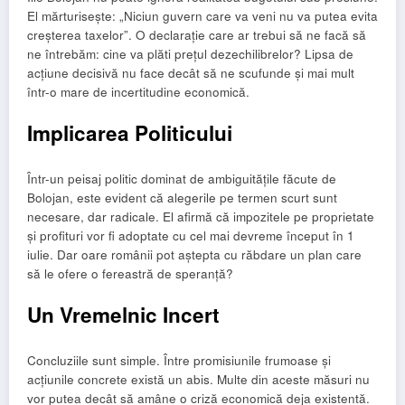
El mărturisește: „Niciun guvern care va veni nu va putea evita
creșterea taxelor”. O declarație care ar trebui să ne facă să
ne întrebăm: cine va plăti prețul dezechilibrelor? Lipsa de
acțiune decisivă nu face decât să ne scufunde și mai mult
într-o mare de incertitudine economică.
Implicarea Politicului
Într-un peisaj politic dominat de ambiguitățile făcute de
Bolojan, este evident că alegerile pe termen scurt sunt
necesare, dar radicale. El afirmă că impozitele pe proprietate
și profituri vor fi adoptate cu cel mai devreme început în 1
iulie. Dar oare românii pot aștepta cu răbdare un plan care
să le ofere o fereastră de speranță?
Un Vremelnic Incert
Concluziile sunt simple. Între promisiunile frumoase și
acțiunile concrete există un abis. Multe din aceste măsuri nu
vor putea decât să amâne o criză economică deja existentă.