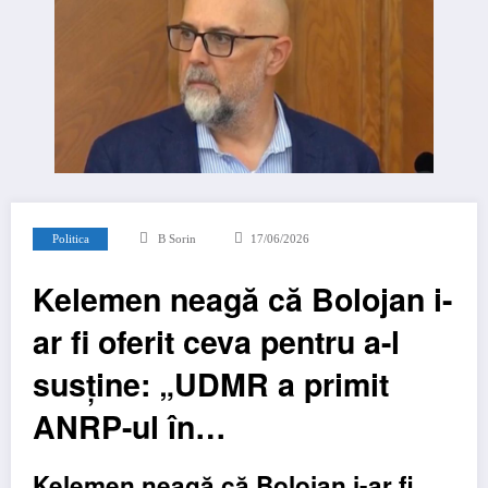
Politica
B Sorin
17/06/2026
Kelemen neagă că Bolojan i-
ar fi oferit ceva pentru a-l
susține: „UDMR a primit
ANRP-ul în…
Kelemen neagă că Bolojan i-ar fi