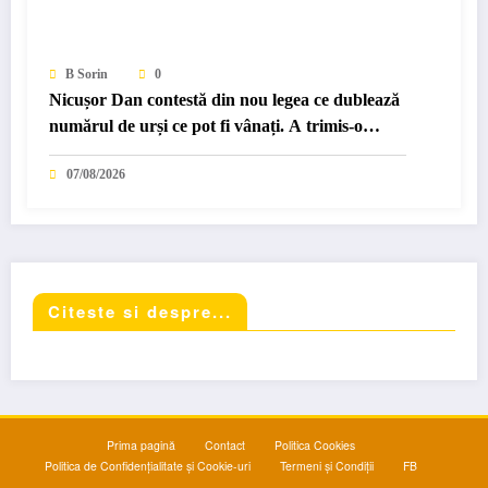
B Sorin
0
Nicușor Dan contestă din nou legea ce dublează
numărul de urși ce pot fi vânați. A trimis-o…
07/08/2026
Citeste si despre...
Prima pagină
Contact
Politica Cookies
Politica de Confidențialitate și Cookie-uri
Termeni și Condiții
FB