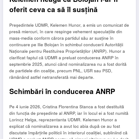
oferit ceva ca să îl susțină
Președintele UDMR, Kelemen Hunor, a emis un comunicat de
presă miercuri, în care respinge vehement speculațiile din
mass-media conform cărora partidul său ar susține în
continuare pe Ilie Bolojan în schimbul conducerii Autorității
Naționale pentru Restituirea Proprietăților (ANRP). Hunor a
clarificat faptul că UDMR a preluat conducerea ANRP în
septembrie 2025, atunci când nominalizarea nu a fost dorită
de partidele din coaliție, precum PNL, USR sau PSD,
rămânând astfel netransferată mai departe.
Schimbări în conducerea ANRP
Pe 4 iunie 2026, Cristina Florentina Stanca a fost destituită
din funcția de președinte al ANRP, iar în locul ei a fost numită
Lorincz Helga, reprezentanta UDMR. Kelemen Hunor a
explicat că nominalizarea a avut loc abia după ce au fost
discutate împărțirile politicii în interiorul coaliției, subliniind că