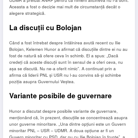
UDMR a preluat ANRP pentru că nimeni altcineva nu l-a dorit.
Aceasta a fost o decizie mai mult de circumstanță decât o
alegere strategică.
La discuții cu Bolojan
Când a fost întrebat despre întâlnirea avută recent cu Ilie
Bolojan, Kelemen Hunor a afirmat că discuțiile dintre ei nu au
fost de natură să ofere ceva în schimb. El a spus: „Dacă
credeți că aceste discuții sunt în sensul de a oferi ceva, nu
așa se discută. Nu ne-a oferit nimic”. A continuat prin a
afirma că liderii PNL și USR nu l-au convins să-și schimbe
poziția asupra Guvernului Veștea.
Variante posibile de guvernare
Hunor a discutat despre posibile variante de guvernare,
menționând că, în prezent, discuțiile se concentrează asupra
unor guverne minoritare. „Una dintre opțiuni este un Guvern
minoritar PNL – USR – UDMR. A doua opțiune ar fi un
Guvern minoritar cu PSD, dar nu cu Ilie Bolojan în frunte”, a