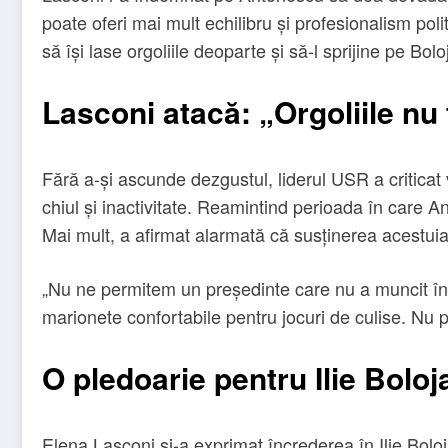
poate oferi mai mult echilibru și profesionalism pol
să își lase orgoliile deoparte și să-l sprijine pe B
Lasconi atacă: „Orgoliile nu
Fără a-și ascunde dezgustul, liderul USR a criticat 
chiul și inactivitate. Reamintind perioada în care 
Mai mult, a afirmat alarmată că susținerea acestuia
„Nu ne permitem un președinte care nu a muncit în 
marionete confortabile pentru jocuri de culise. Nu pu
O pledoarie pentru Ilie Boloj
Elena Lasconi și-a exprimat încrederea în Ilie Boloja