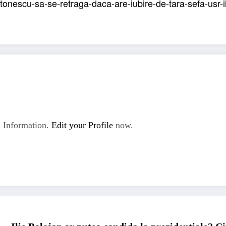
ntonescu-sa-se-retraga-daca-are-iubire-de-tara-sefa-usr-
 Information.
Edit your Profile
now.