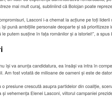
reze mai mult curaj, subliniind că Bolojan poate repreze
compromisuri, Lasconi i-a chemat la acțiune pe toți lideri
să își pună ambițiile personale deoparte și să prioritizez
 le putem susține în fața românilor și a istoriei!”, a spus
i
 își va anunța candidatura, ea însăși va intra în compet
cil. Am fost votată de milioane de oameni și este de dato
u o presiune crescută asupra partidelor din coaliție, sce
 vehemența Elenei Lasconi, viitorul campaniei prezidenția