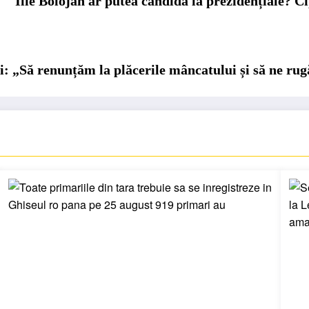
Ilie Bolojan ar putea candida la prezidențiale? 
ui: „Să renunțăm la plăcerile mâncatului și să ne ru