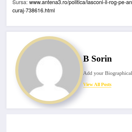
Sursa:
www.antena3.ro/politica/lasconi-il-rog-pe-a
curaj-738616.html
B Sorin
Add your Biographical
View All Posts