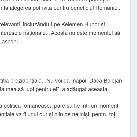
nta alegerea potrivită pentru beneficiul României.
i relevanți, incluzându-i pe Kelemen Hunor și
e interesele naționale. „Acesta nu este momentul să
 Lasconi.
iția prezidențială. „Nu voi da înapoi! Dacă Bolojan
ria mea să lupt pentru ei”, a adăugat aceasta.
na politică românească pare să fie într-un moment
le va fi unul dur și plin de neliniști pentru toți