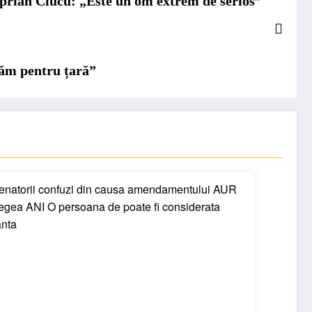
Ciprian Ciucu: „Este un om extrem de serios”
găm pentru țară”