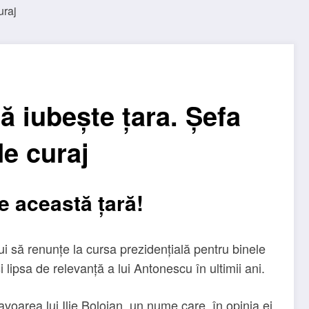
ă iubește țara. Șefa
de curaj
e această țară!
 să renunțe la cursa prezidențială pentru binele
 lipsa de relevanță a lui Antonescu în ultimii ani.
oarea lui Ilie Bolojan, un nume care, în opinia ei,