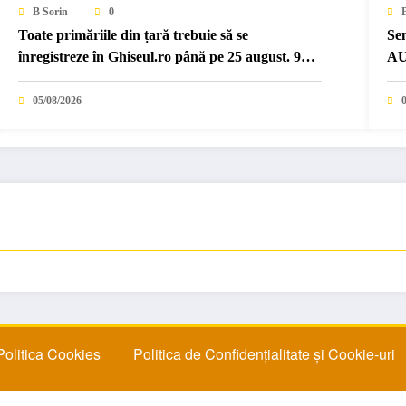
B Sorin
0
Toate primăriile din țară trebuie să se
Se
înregistreze în Ghiseul.ro până pe 25 august. 919
AU
primari au…
co
05/08/2026
Politica Cookies
Politica de Confidențialitate și Cookie-uri