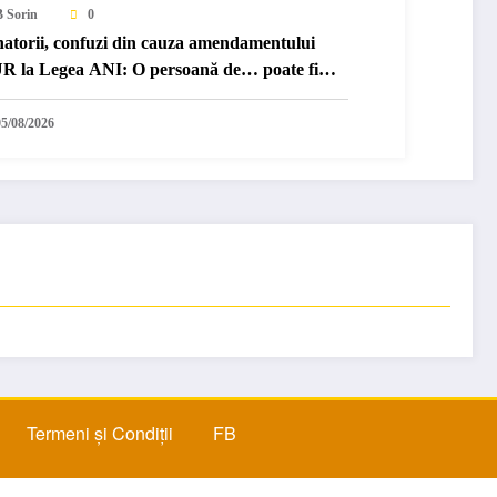
B Sorin
0
natorii, confuzi din cauza amendamentului
R la Legea ANI: O persoană de… poate fi
nsiderată „amantă”
05/08/2026
Termeni și Condiții
FB