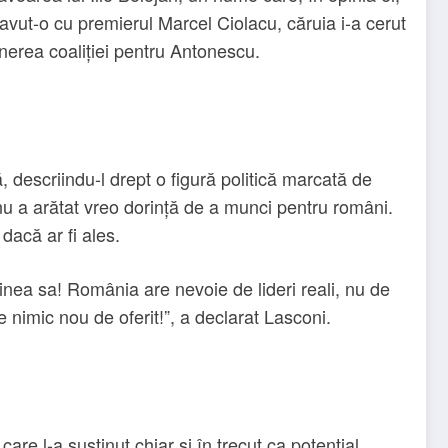
 avut-o cu premierul Marcel Ciolacu, căruia i-a cerut
inerea coaliției pentru Antonescu.
 descriindu-l drept o figură politică marcată de
nu a arătat vreo dorință de a munci pentru români.
dacă ar fi ales.
nea sa! România are nevoie de lideri reali, nu de
e nimic nou de oferit!”, a declarat Lasconi.
are l-a susținut chiar și în trecut ca potențial