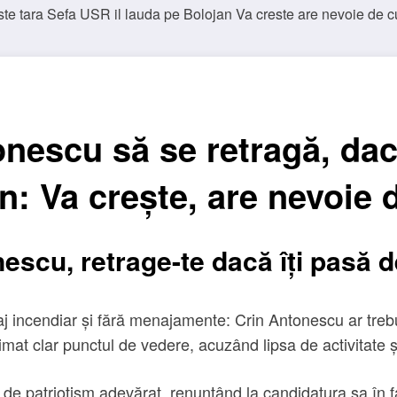
onescu să se retragă, dac
n: Va crește, are nevoie 
escu, retrage-te dacă îți pasă d
 incendiar și fără menajamente: Crin Antonescu ar trebui
mat clar punctul de vedere, acuzând lipsa de activitate și
 patriotism adevărat, renunțând la candidatura sa în fav