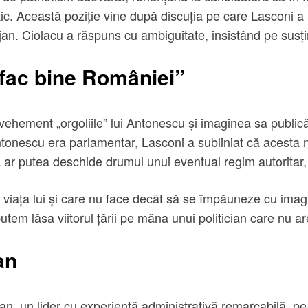
itic. Această poziție vine după discuția pe care Lasconi a
olojan. Ciolacu a răspuns cu ambiguitate, insistând pe susț
 fac bine României”
vehement „orgoliile” lui Antonescu și imaginea sa publică,
Antonescu era parlamentar, Lasconi a subliniat că acesta 
 ar putea deschide drumul unui eventual regim autoritar, 
viața lui și care nu face decât să se împăuneze cu imagi
tem lăsa viitorul țării pe mâna unui politician care nu ar
an
n, un lider cu experiență administrativă remarcabilă, pe c