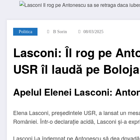
Politica
B Sorin
08/03/2025
Lasconi: Îl rog pe Ant
USR îl laudă pe Boloja
Apelul Elenei Lasconi: Anton
Elena Lasconi, președintele USR, a lansat un mesaj
României. Într-o declarație acidă, Lasconi și-a expri
Lasconi l-a îndemnat pe Antonescu să dea dovadă de