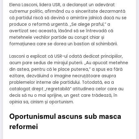
Elena Lasconi, lidera USR, a declanșat un adevărat
cutremur politic, afirmând cu o sinceritate dezarmantă
că partidul riscă să devină o amintire jalnică dacă nu se
produce o reformă urgentă. „Se alege praful,” a
avertizat sec aceasta, lăsând să se întrevadă că
metehnele vechilor partide au corupt chiar și
formațiunea care se dorea un bastion al schimbării.
Lasconi a explicat că USR-ul odată dedicat principiilor,
acum pare sedus de mirajul puterii. „Au apucat metehne
din astea, pentru că le place puterea,” a spus ea fără
ezitare, dezvăluind o imagine necruțătoare asupra
problemelor interne ale partidului. Totodată, ea a
catalogat drept „regretabilă” atitudinea celor care au
decis să nu o mai sprijine, un gest care trădează, în
opinia sa, cinism și oportunism.
Oportunismul ascuns sub masca
reformei