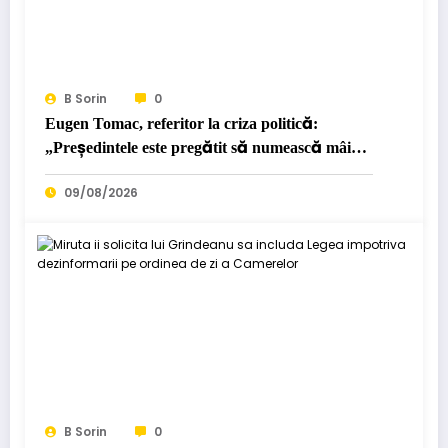
B Sorin
0
Eugen Tomac, referitor la criza politică:
„Președintele este pregătit să numească mâine
un candidat”…
09/08/2026
B Sorin
0