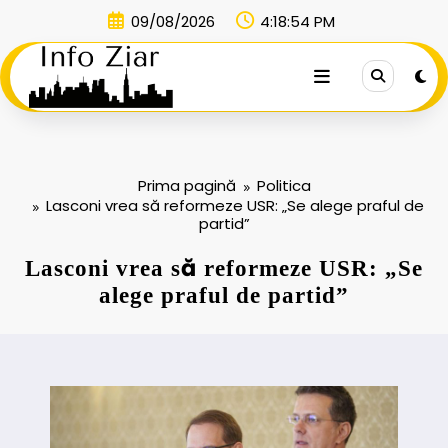
Sari
09/08/2026
4:18:55 PM
la
conținut
Prima pagină
Politica
Lasconi vrea să reformeze USR: „Se alege praful de
partid”
Lasconi vrea să reformeze USR: „Se
alege praful de partid”