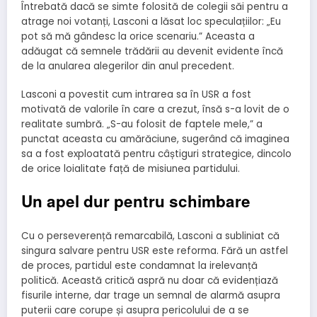
Întrebată dacă se simte folosită de colegii săi pentru a
atrage noi votanți, Lasconi a lăsat loc speculațiilor: „Eu
pot să mă gândesc la orice scenariu.” Aceasta a
adăugat că semnele trădării au devenit evidente încă
de la anularea alegerilor din anul precedent.
Lasconi a povestit cum intrarea sa în USR a fost
motivată de valorile în care a crezut, însă s-a lovit de o
realitate sumbră. „S-au folosit de faptele mele,” a
punctat aceasta cu amărăciune, sugerând că imaginea
sa a fost exploatată pentru câștiguri strategice, dincolo
de orice loialitate față de misiunea partidului.
Un apel dur pentru schimbare
Cu o perseverență remarcabilă, Lasconi a subliniat că
singura salvare pentru USR este reforma. Fără un astfel
de proces, partidul este condamnat la irelevanță
politică. Această critică aspră nu doar că evidențiază
fisurile interne, dar trage un semnal de alarmă asupra
puterii care corupe și asupra pericolului de a se