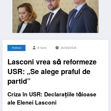
Politica
B Sorin
25/04/2025
Lasconi vrea să reformeze
USR: „Se alege praful de
partid”
Criza în USR: Declarațiile tăioase
ale Elenei Lasconi