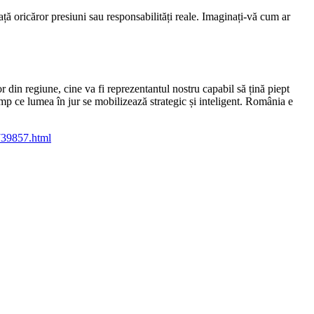
ață oricăror presiuni sau responsabilități reale. Imaginați-vă cum ar
 din regiune, cine va fi reprezentantul nostru capabil să țină piept
imp ce lumea în jur se mobilizează strategic și inteligent. România e
-739857.html