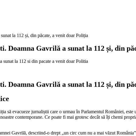
unat la 112 și, din păcate, a venit doar Poliția
i. Doamna Gavrilă a sunat la 112 și, din păc
i. Doamna Gavrilă a sunat la 112 și, din păc
ice
ția să evacueze jurnaliștii care o urmau în Parlamentul României, este un
i noastre contemporane. Ce poate fi mai grotesc decât să îți chemi propria 
oamnei Gavrilă, descriind-o drept „un circ cum nu a mai văzut România”. 