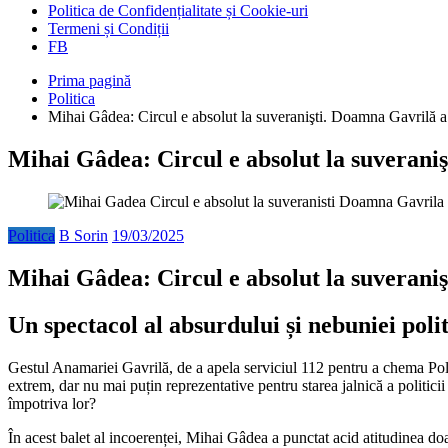
Politica de Confidențialitate și Cookie-uri
Termeni și Condiții
FB
Prima pagină
Politica
Mihai Gâdea: Circul e absolut la suveranişti. Doamna Gavrilă a s
Mihai Gâdea: Circul e absolut la suveranişt
Politica
B Sorin
19/03/2025
Mihai Gâdea: Circul e absolut la suveranişt
Un spectacol al absurdului și nebuniei polit
Gestul Anamariei Gavrilă, de a apela serviciul 112 pentru a chema Poli
extrem, dar nu mai puțin reprezentative pentru starea jalnică a politici
împotriva lor?
În acest balet al incoerenței, Mihai Gâdea a punctat acid atitudinea d