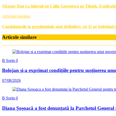
Nicuşor Dan l-a înlocuit pe Călin Georgescu pe Tiktok. Explicați
Articolul următor
Candidaturile la prezidențiale sunt definitive: cei 11 pe buletinul 
Articole similare
B Sorin
0
Bolojan și-a exprimat condițiile pentru susținerea u
07/08/2026
B Sorin
0
Diana Șoșoacă a fost denunțată la Parchetul General