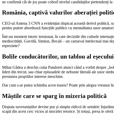
ne confirmă cât de jos poate coborî nivelul candidaților pretendenți la fu
România, captivă valurilor aberației politi
CEO-ul Antena 3 CNN a evidențiat răspicat această derivă politică, subl
pentru putere abordează funcțiile publice cu mentalitatea unor amatori
Într-un moment istoric tensionat, în care deciziile din culisele interna
mediocrității. Gavrilă, Simion, Becali – un carnaval intelectual mai deg
reprezinte?
Bolile conducătorilor, un tablou al eșecului
Mihai Gâdea a deschis cutia Pandorei atunci când a vorbit despre „boli
lideri din trecut, sau chiar episoadele de nebunie literală ale unor sim
presiunea propriilor interese meschine.
Dar cum s-ar putea schimba acest traseu? Poate prin alegea vreunui l
Măștile care se sparg în mizeria politică
Disputa suveraniștilor devine pur și simplu ridicol de urmărit: înjurătur
scapă din acest cerc vicios al mocirlei retorice. Și totuși, presa le oferă