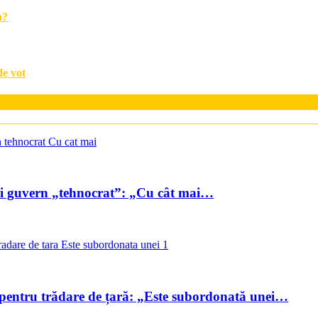
a?
de vot
nui guvern „tehnocrat”: „Cu cât mai…
 pentru trădare de țară: „Este subordonată unei…