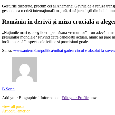
Gesturile disperate, precum cel al Anamariei Gavrilă de a refuza transpa
gestiona ea o criză internațională majoră, dacă jurnaliștii din holul unui 
România în derivă și miza crucială a alege
„Națiunile mari își aleg liderii pe măsura vremurilor” – un adevăr amar 
presiunilor mondiale? Privind către candidații actuali, nimic nu pare m
încă ancorată în spectacole ieftine și promisiuni goale.
Sursa:
www.antena3.ro/politica/mihai-gadea-circul-e-absolut-la-suvera
B Sorin
Add your Biographical Information.
Edit your Profile
now.
view all posts
Articolul anterior