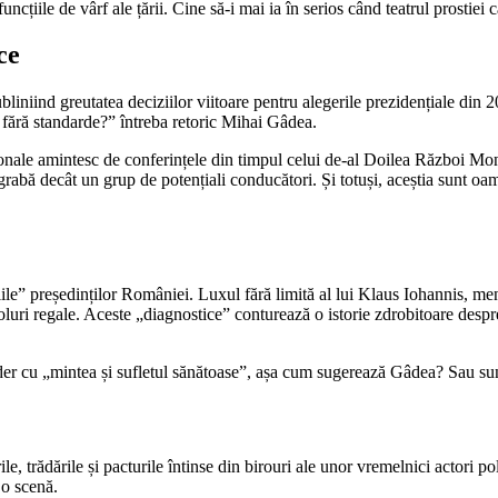
ncțiile de vârf ale țării. Cine să-i mai ia în serios când teatrul prostiei 
ce
iniind greutatea deciziilor viitoare pentru alegerile prezidențiale din 
 fără standarde?” întreba retoric Mihai Gâdea.
ționale amintesc de conferințele din timpul celui de-al Doilea Război Mon
rabă decât un grup de potențiali conducători. Și totuși, aceștia sunt oam
le” președinților României. Luxul fără limită al lui Klaus Iohannis, ment
boluri regale. Aceste „diagnostice” conturează o istorie zdrobitoare despr
ider cu „mintea și sufletul sănătoase”, așa cum sugerează Gâdea? Sau su
ile, trădările și pacturile întinse din birouri ale unor vremelnici actori
 o scenă.