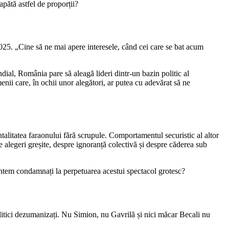
capătă astfel de proporții?
2025. „Cine să ne mai apere interesele, când cei care se bat acum
dial, România pare să aleagă lideri dintr-un bazin politic al
enii care, în ochii unor alegători, ar putea cu adevărat să ne
alitatea faraonului fără scrupule. Comportamentul securistic al altor
e alegeri greșite, despre ignoranță colectivă și despre căderea sub
ntem condamnați la perpetuarea acestui spectacol grotesc?
 politici dezumanizați. Nu Simion, nu Gavrilă și nici măcar Becali nu