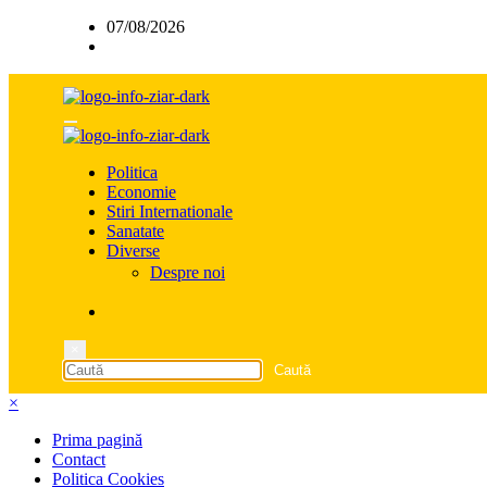
Sari
07/08/2026
la
conținut
Politica
Economie
Stiri Internationale
Sanatate
Diverse
Despre noi
×
×
Prima pagină
Contact
Politica Cookies