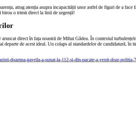
rența, atrag atenția asupra incapacității unor astfel de figuri de a face f
birou o trimit direct la linii de urgență!
rilor
aruncat direct în fața noastră de Mihai Gâdea. În contextul turbulențelor
ai departe de acest ideal. Un colaps al standardelor de candidatură, în t
nisti-doamna-gavrila-a-sunat-la-112-si-din-pacate-a-venit-doar-politia