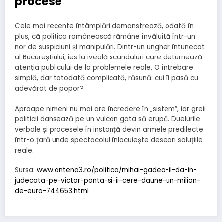
procese
Cele mai recente întâmplări demonstrează, odată în
plus, că politica românească rămâne învăluită într-un
nor de suspiciuni și manipulări. Dintr-un ungher întunecat
al Bucureștiului, ies la iveală scandaluri care deturnează
atenția publicului de la problemele reale. O întrebare
simplă, dar totodată complicată, răsună: cui îi pasă cu
adevărat de popor?
Aproape nimeni nu mai are încredere în „sistem”, iar greii
politicii dansează pe un vulcan gata să erupă. Duelurile
verbale și procesele în instanță devin armele predilecte
într-o țară unde spectacolul înlocuiește deseori soluțiile
reale.
Sursa:
www.antena3.ro/politica/mihai-gadea-il-da-in-
judecata-pe-victor-ponta-si-ii-cere-daune-un-milion-
de-euro-744653.html