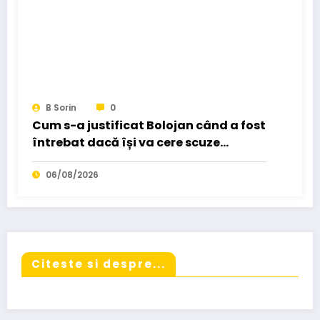
B Sorin
0
Cum s-a justificat Bolojan când a fost
întrebat dacă își va cere scuze
„pentru dezastrul pe care l-a
provocat…”
06/08/2026
Citeste si despre...