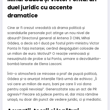
duel juridic cu accente
dramatice
Cine ar fi crezut vreodată că drama politică și
scandalurile personale pot atinge un nou nivel de
absurd? Directorul general al Antena 3 CNN, Mihai
Gâdea, a decis să-l ducă pe fostul prim-ministru Victor
Ponta în fața instanței, cerând despăgubiri colosale de
un milion de euro. Motivul? O reacție veninoasă și
nesusținută de probe a lui Ponta, urmare a dezvăluirilor-
bombă lansate de Elena Lasconi.
Într-o atmosferă ce miroase a praf de pușcă politică,
Gâdea și-a anunțat intențiile fără urmă de echivoc: „Îi
voi cere un milion de euro, bani pe care îi voi dona
pentru copiii nevoiași”. Generozitate sau un act de PR
agresiv? Fiecare să judece pentru el, dar miza rămâne
uriașă, nu doar din punct de vedere juridic, ci și mediatic.