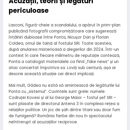
Acuzații, teorii și legături
periculoase
Lasconi, figură-cheie a scandalului, a apărut în prim-plan
publicând fotografii compromițătoare care sugerează
întâlniri dubioase între Ponta, Nicușor Dan și Florian
Coldea, omul de taină al fostului SRI. Toate acestea,
după anularea misterioasă a alegerilor din 2024. Într-un
context în care fiecare milimetru de reputație contează,
Ponta a catalogat materialele ca fiind „fake news” și un
atac concertat împotriva sa. Loviți sub centură, așa ar
descrie această situație cei direct implicați.
Mai mult, Gâdea nu ezită să amintească de legàturile lui
Ponta cu „sistemul”. Cuvintele sunt grele: numele
Codruței Kovesi și al lui George Maior – fostul șef SRI –
sunt plasate de directorul Antena 3 în complexa rețea a
relațiilor politice. Un joc de șah dintre titani sau doar fum
de fumigenă? România fierbe din nou în spectacolul
neîntrerupt al acuzațiilor reciproce.