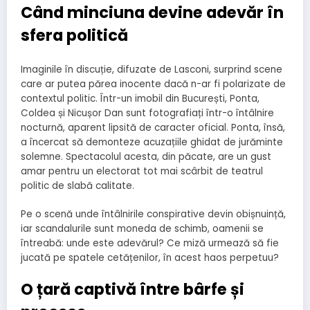
Când minciuna devine adevăr în
sfera politică
Imaginile în discuție, difuzate de Lasconi, surprind scene
care ar putea părea inocente dacă n-ar fi polarizate de
contextul politic. Într-un imobil din București, Ponta,
Coldea și Nicușor Dan sunt fotografiați într-o întâlnire
nocturnă, aparent lipsită de caracter oficial. Ponta, însă,
a încercat să demonteze acuzațiile ghidat de jurăminte
solemne. Spectacolul acesta, din păcate, are un gust
amar pentru un electorat tot mai scârbit de teatrul
politic de slabă calitate.
Pe o scenă unde întâlnirile conspirative devin obișnuință,
iar scandalurile sunt moneda de schimb, oamenii se
întreabă: unde este adevărul? Ce miză urmează să fie
jucată pe spatele cetățenilor, în acest haos perpetuu?
O țară captivă între bârfe și