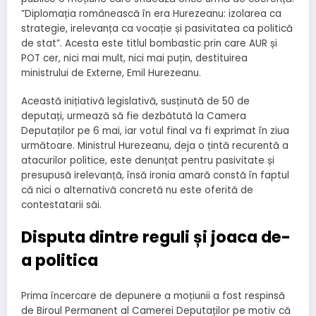
”Diplomația românească în era Hurezeanu: izolarea ca
strategie, irelevanța ca vocație și pasivitatea ca politică
de stat”. Acesta este titlul bombastic prin care AUR și
POT cer, nici mai mult, nici mai puțin, destituirea
ministrului de Externe, Emil Hurezeanu.
Această inițiativă legislativă, susținută de 50 de
deputați, urmează să fie dezbătută la Camera
Deputaților pe 6 mai, iar votul final va fi exprimat în ziua
următoare. Ministrul Hurezeanu, deja o țintă recurentă a
atacurilor politice, este denunțat pentru pasivitate și
presupusă irelevanță, însă ironia amară constă în faptul
că nici o alternativă concretă nu este oferită de
contestatarii săi.
Disputa dintre reguli și joaca de-
a politica
Prima încercare de depunere a moțiunii a fost respinsă
de Biroul Permanent al Camerei Deputaților pe motiv că