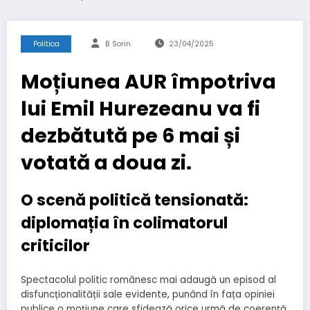
Politica
B Sorin
23/04/2025
Moțiunea AUR împotriva
lui Emil Hurezeanu va fi
dezbătută pe 6 mai și
votată a doua zi.
O scenă politică tensionată:
diplomația în colimatorul
criticilor
Spectacolul politic românesc mai adaugă un episod al
disfuncționalității sale evidente, punând în fața opiniei
publice o moțiune care sfidează orice urmă de coerență.