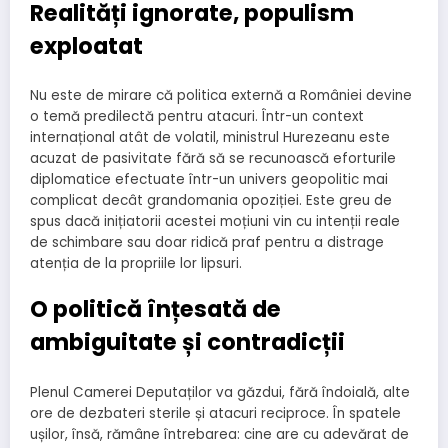
Realități ignorate, populism
exploatat
Nu este de mirare că politica externă a României devine
o temă predilectă pentru atacuri. Într-un context
internațional atât de volatil, ministrul Hurezeanu este
acuzat de pasivitate fără să se recunoască eforturile
diplomatice efectuate într-un univers geopolitic mai
complicat decât grandomania opoziției. Este greu de
spus dacă inițiatorii acestei moțiuni vin cu intenții reale
de schimbare sau doar ridică praf pentru a distrage
atenția de la propriile lor lipsuri.
O politică înțesată de
ambiguitate și contradicții
Plenul Camerei Deputaților va găzdui, fără îndoială, alte
ore de dezbateri sterile și atacuri reciproce. În spatele
ușilor, însă, rămâne întrebarea: cine are cu adevărat de