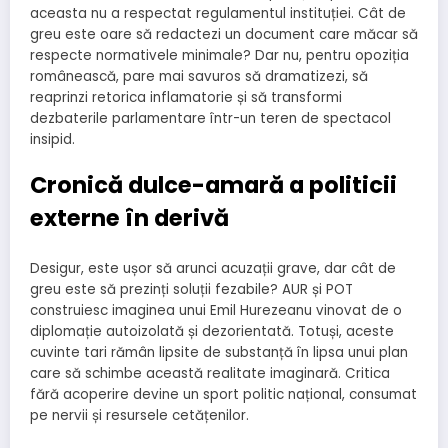
aceasta nu a respectat regulamentul instituției. Cât de
greu este oare să redactezi un document care măcar să
respecte normativele minimale? Dar nu, pentru opoziția
românească, pare mai savuros să dramatizezi, să
reaprinzi retorica inflamatorie și să transformi
dezbaterile parlamentare într-un teren de spectacol
insipid.
Cronică dulce-amară a politicii
externe în derivă
Desigur, este ușor să arunci acuzații grave, dar cât de
greu este să prezinți soluții fezabile? AUR și POT
construiesc imaginea unui Emil Hurezeanu vinovat de o
diplomație autoizolată și dezorientată. Totuși, aceste
cuvinte tari rămân lipsite de substanță în lipsa unui plan
care să schimbe această realitate imaginară. Critica
fără acoperire devine un sport politic național, consumat
pe nervii și resursele cetățenilor.