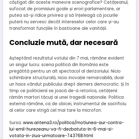
câștigat din aceste manevre scenografice? Cetățeanul,
sufocat de promisiuni goale și erori parlamentare, ar
putea să-și ridice privirea și să înțeleagă că jocurile
puterii nu servesc decât intereselor celor care și-au
transformat funcțiile în bastioane ale vanității.
Concluzie mută, dar necesară
Așteptând rezultatul votului din 7 mai, rămâne evident
un singur lucru: scena politică din România este
pregătită pentru un alt spectacol al derizoriului. Nicio
schimbare structurală, nicio inovație remarcabilă, doar
un haos vândut publicului drept demers democratic. Și în
timp ce politicienii se joacă de-a retorica, cetățenii
rămân martori tăcuți ai unei tragedii naționale. Politica
externă rămâne, ca de obicei, instrumentul de sacrificiu
al celor care strigă cel mai tare la microfon.
Sursa:
www.antena3.ro/politica/motiunea-aur-contra-
lui-emil-hurezeanu-va-fi-dezbatuta-in-6-mai-si-
votata-in-ziua-urmatoare-743768.html