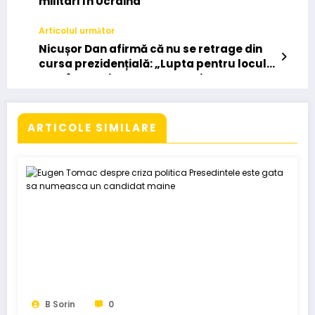
militari în Ucraina
Articolul următor
Nicușor Dan afirmă că nu se retrage din
cursa prezidențială: „Lupta pentru locul 2
este între mine, Antonescu și Ponta”
ARTICOLE SIMILARE
B Sorin
0