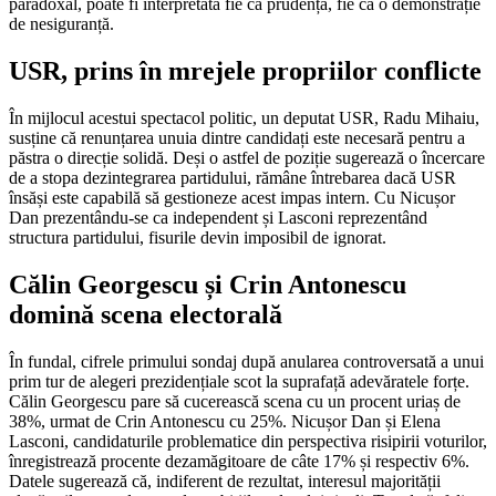
paradoxal, poate fi interpretată fie ca prudență, fie ca o demonstrație
de nesiguranță.
USR, prins în mrejele propriilor conflicte
În mijlocul acestui spectacol politic, un deputat USR, Radu Mihaiu,
susține că renunțarea unuia dintre candidați este necesară pentru a
păstra o direcție solidă. Deși o astfel de poziție sugerează o încercare
de a stopa dezintegrarea partidului, rămâne întrebarea dacă USR
însăși este capabilă să gestioneze acest impas intern. Cu Nicușor
Dan prezentându-se ca independent și Lasconi reprezentând
structura partidului, fisurile devin imposibil de ignorat.
Călin Georgescu și Crin Antonescu
domină scena electorală
În fundal, cifrele primului sondaj după anularea controversată a unui
prim tur de alegeri prezidențiale scot la suprafață adevăratele forțe.
Călin Georgescu pare să cucerească scena cu un procent uriaș de
38%, urmat de Crin Antonescu cu 25%. Nicușor Dan și Elena
Lasconi, candidaturile problematice din perspectiva risipirii voturilor,
înregistrează procente dezamăgitoare de câte 17% și respectiv 6%.
Datele sugerează că, indiferent de rezultat, interesul majorității