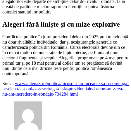
alegătorilor este departe de ambițiile celor doi rivali. Totodată, falia
creată de partidele mici în raport cu favoriții ar putea răsturna
complet statutul lor politic.
Alegeri fără liniște și cu mize explozive
Conflictele politice în jurul prezidențialelor din 2025 pun în evidență
nu doar rivalitățile individuale, dar și nesiguranțele generale ce
caracterizează politica din România. Cursa electorală devine din ce
în ce mai mult o demonstrație de lupte interne, pe fundalul unui
electorat fragmentat și sceptic. Alegerile, programate pe 4 mai pentru
primul tur și pe 18 mai pentru al doilea tur, se pregătesc să devină
unul dintre cele mai dificile teste pentru politica românească
contemporană.
Sursa:
www.antena3.ro/politica/nicusor-dan-incearca-sa-o-convinga-
pe-elena-lasconi-sa-se-retraga-de-la-prezidentiale-lasconi-nu-vrea-
nu-am-incredere-in-sondaje-734284.html