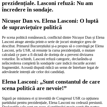
prezidențiale. Lasconi refuză: Nu am
încredere în sondaje.
Nicușor Dan vs. Elena Lasconi: O luptă
de supraviețuire politică
Pe scena politică românească, conflictul dintre Nicușor Dan și Elena
Lasconi atrage atenția printr-o serie de jocuri strategice greu de
descifrat. Primarul Bucureștiului și-a propus să o convingă pe Elena
Lasconi, șefa USR, să renunțe la cursa prezidențială, o mutare
calculată ce pare a fi dictată de dorința de a preveni divizarea
voturilor. În schimb, Lasconi refuză categoric, declarându-și
neîncrederea completă în sondajele care indică riscurile acestei
fragmentări. Această dispută ridică un semn de întrebare legat de
adevăratele intenții ale celor doi candidați.
Elena Lasconi: „Sunt constantul de care
scena politică are nevoie!”
Sigură pe misiunea ei și investită de Congresul USR ca opțiunea
partidului pentru prezidențiale, Elena Lasconi nu cedează presiunii.
Declarațiile sale sunt un ecou al sprijinului masiv venit din partea