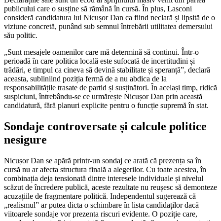
publicului care o susține să rămână în cursă. În plus, Lasconi
consideră candidatura lui Nicușor Dan ca fiind neclară și lipsită de o
viziune concretă, punând sub semnul întrebării utilitatea demersului
său politic.
„Sunt mesajele oamenilor care mă determină să continui. Într-o
perioadă în care politica locală este sufocată de incertitudini și
trădări, e timpul ca cineva să devină stabilitate și speranță”, declară
aceasta, subliniind poziția fermă de a nu abdica de la
responsabilitățile trasate de partid și susținători. În același timp, ridică
suspiciuni, întrebându-se ce urmărește Nicușor Dan prin această
candidatură, fără planuri explicite pentru o funcție supremă în stat.
Sondaje controversate și calcule politice
nesigure
Nicușor Dan se apără printr-un sondaj ce arată că prezența sa în
cursă nu ar afecta structura finală a alegerilor. Cu toate acestea, în
combinația deja tensionată dintre interesele individuale și nivelul
scăzut de încredere publică, aceste rezultate nu reușesc să demonteze
acuzațiile de fragmentare politică. Independentul sugerează că
„realismul” ar putea dicta o schimbare în lista candidaților dacă
viitoarele sondaje vor prezenta riscuri evidente. O poziție care,