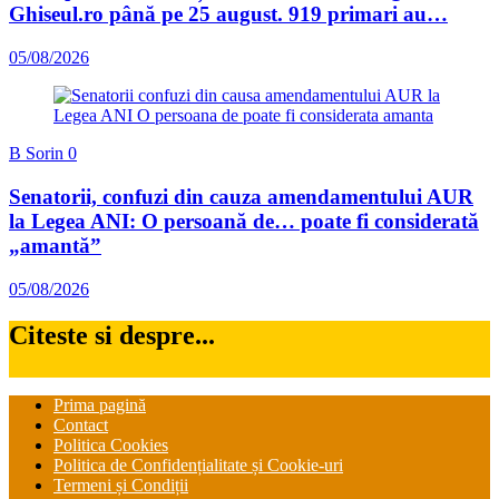
Ghiseul.ro până pe 25 august. 919 primari au…
05/08/2026
B Sorin
0
Senatorii, confuzi din cauza amendamentului AUR
la Legea ANI: O persoană de… poate fi considerată
„amantă”
05/08/2026
Citeste si despre...
Prima pagină
Contact
Politica Cookies
Politica de Confidențialitate și Cookie-uri
Termeni și Condiții