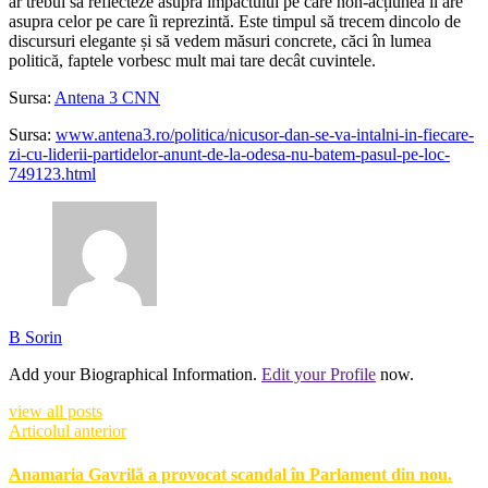
ar trebui să reflecteze asupra impactului pe care non-acțiunea îl are
asupra celor pe care îi reprezintă. Este timpul să trecem dincolo de
discursuri elegante și să vedem măsuri concrete, căci în lumea
politică, faptele vorbesc mult mai tare decât cuvintele.
Sursa:
Antena 3 CNN
Sursa:
www.antena3.ro/politica/nicusor-dan-se-va-intalni-in-fiecare-
zi-cu-liderii-partidelor-anunt-de-la-odesa-nu-batem-pasul-pe-loc-
749123.html
B Sorin
Add your Biographical Information.
Edit your Profile
now.
view all posts
Articolul anterior
Anamaria Gavrilă a provocat scandal în Parlament din nou.