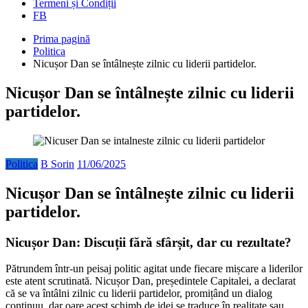
Termeni și Condiții
FB
Prima pagină
Politica
Nicușor Dan se întâlnește zilnic cu liderii partidelor.
Nicușor Dan se întâlnește zilnic cu liderii
partidelor.
Politica
B Sorin
11/06/2025
Nicușor Dan se întâlnește zilnic cu liderii
partidelor.
Nicușor Dan: Discuții fără sfârșit, dar cu rezultate?
Pătrundem într-un peisaj politic agitat unde fiecare mișcare a liderilor
este atent scrutinată. Nicușor Dan, președintele Capitalei, a declarat
că se va întâlni zilnic cu liderii partidelor, promițând un dialog
continuu, dar oare acest schimb de idei se traduce în realitate sau