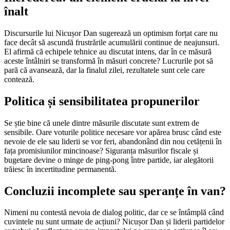
înalt
Discursurile lui Nicușor Dan sugerează un optimism forțat care nu
face decât să ascundă frustrările acumulării continue de neajunsuri.
El afirmă că echipele tehnice au discutat intens, dar în ce măsură
aceste întâlniri se transformă în măsuri concrete? Lucrurile pot să
pară că avansează, dar la finalul zilei, rezultatele sunt cele care
contează.
Politica și sensibilitatea propunerilor
Se știe bine că unele dintre măsurile discutate sunt extrem de
sensibile. Oare voturile politice necesare vor apărea brusc când este
nevoie de ele sau liderii se vor feri, abandonând din nou cetățenii în
fața promisiunilor mincinoase? Siguranța măsurilor fiscale și
bugetare devine o minge de ping-pong între partide, iar alegătorii
trăiesc în incertitudine permanentă.
Concluzii incomplete sau speranțe în van?
Nimeni nu contestă nevoia de dialog politic, dar ce se întâmplă când
cuvintele nu sunt urmate de acțiuni? Nicușor Dan și liderii partidelor