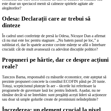
este doar un spectacol menit să calmeze spiritele agitate ale
alegătorilor?
Odesa: Declarații care ar trebui să
dinteze
În cadrul unei conferințe de presă la Odesa, Nicușor Dan a afirmat
că nu mai este loc pentru stagnare. „Nu batem pasul pe loc,” a
subliniat el, dar în spatele acestor cuvinte mărețe se află o întrebare
crucială: cât de mult avansează cu adevărat discuțiile politice?
Propuneri pe hârtie, dar ce despre acțiuni
reale?
Tanczos Barna, responsabil cu măsurile economice, este așteptat să
prezinte propuneri concrete la consiliul ECOFIN până pe 20 iunie.
Totuși, scepticismul plutește în aer – tăcerile lui referitoare la
programele de guvernare lasă loc pentru îndoieli. Așadar, nu ne
rămâne decât să ne întrebăm: sunt pregătiți acești lideri să acționeze
sau doar să umple golurile create de promisiuni neîndeplinite?
Încrederea: un element crucial la nivel