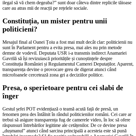
ilegal să vă chem degeaba?” sunt doar câteva dintre replicile tăioase
care au atras mii de reacții pe rețelele sociale.
Constituția, un mister pentru unii
politicieni?
Mesajul final al Oanei Țoiu a fost mai mult decât clar: politicienii nu
sunt în Parlament pentru a evita presa, mai ales nu prin metode
demne de vodevil. Deputata USR i-a transmis indirect Anamariei
Gavrilă să își revizuiască prioritățile și cunoștințele despre
Constituția României și Regulamentul Camerei Deputaților. Aparent,
transparența devine o provocare greu de digerat atunci când
microfoanele cercetează zona gri a deciziilor politice.
Presa, o sperietoare pentru cei slabi de
înger
Gestul șefei POT evidențiază o teamă acută față de presă, un
fenomen prea des întâlnit în rândul politicienilor români. Cei care ar
trebui să asigure transparența fug de camerele video, în loc să ofere
răspunsuri întrebărilor legitime ale cetățenilor. De ce devine presa
„dușmanul” atunci când sarcina principală a acesteia este să pună