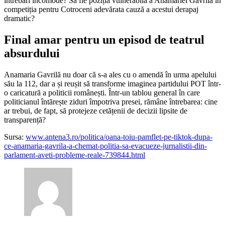
întrebări incomode? Să fie poziția vulnerabilă a Anamariei Gavrilă în
competiția pentru Cotroceni adevărata cauză a acestui derapaj
dramatic?
Final amar pentru un episod de teatrul
absurdului
Anamaria Gavrilă nu doar că s-a ales cu o amendă în urma apelului
său la 112, dar a și reușit să transforme imaginea partidului POT într-
o caricatură a politicii românești. Într-un tablou general în care
politicianul întărește ziduri împotriva presei, rămâne întrebarea: cine
ar trebui, de fapt, să protejeze cetățenii de decizii lipsite de
transparență?
Sursa:
www.antena3.ro/politica/oana-toiu-pamflet-pe-tiktok-dupa-
ce-anamaria-gavrila-a-chemat-politia-sa-evacueze-jurnalistii-din-
parlament-aveti-probleme-reale-739844.html