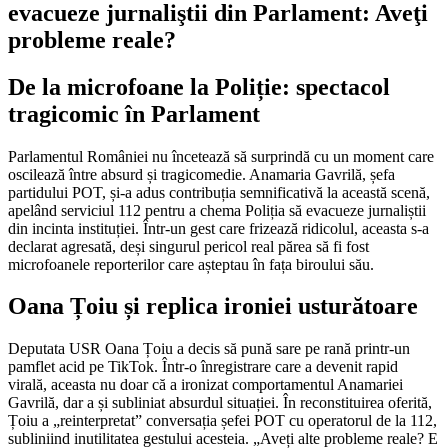
evacueze jurnaliştii din Parlament: Aveţi
probleme reale?
De la microfoane la Poliție: spectacol
tragicomic în Parlament
Parlamentul României nu încetează să surprindă cu un moment care
oscilează între absurd și tragicomedie. Anamaria Gavrilă, șefa
partidului POT, și-a adus contribuția semnificativă la această scenă,
apelând serviciul 112 pentru a chema Poliția să evacueze jurnaliștii
din incinta instituției. Într-un gest care frizează ridicolul, aceasta s-a
declarat agresată, deși singurul pericol real părea să fi fost
microfoanele reporterilor care așteptau în fața biroului său.
Oana Țoiu și replica ironiei usturătoare
Deputata USR Oana Țoiu a decis să pună sare pe rană printr-un
pamflet acid pe TikTok. Într-o înregistrare care a devenit rapid
virală, aceasta nu doar că a ironizat comportamentul Anamariei
Gavrilă, dar a și subliniat absurdul situației. În reconstituirea oferită,
Țoiu a „reinterpretat” conversația șefei POT cu operatorul de la 112,
subliniind inutilitatea gestului acesteia. „Aveți alte probleme reale? E