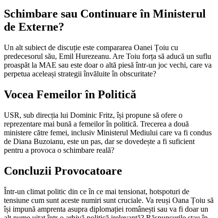
Schimbare sau Continuare în Ministerul
de Externe?
Un alt subiect de discuție este compararea Oanei Țoiu cu
predecesorul său, Emil Hurezeanu. Are Toiu forța să aducă un suflu
proaspăt la MAE sau este doar o altă piesă într-un joc vechi, care va
perpetua aceleași strategii învăluite în obscuritate?
Vocea Femeilor în Politică
USR, sub direcția lui Dominic Fritz, își propune să ofere o
reprezentare mai bună a femeilor în politică. Trecerea a două
ministere către femei, inclusiv Ministerul Mediului care va fi condus
de Diana Buzoianu, este un pas, dar se dovedește a fi suficient
pentru a provoca o schimbare reală?
Concluzii Provocatoare
Într-un climat politic din ce în ce mai tensionat, hotspoturi de
tensiune cum sunt aceste numiri sunt cruciale. Va reuși Oana Țoiu să
își impună amprenta asupra diplomației românești sau va fi doar un
alt nume uitat într-o arhivă politică irelevantă? Răspunsurile stau în