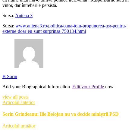
viitor, dar întrebările persistă.
Sursa:
Antena 3
Sursa:
www.antena3.ro/politica/oana-toiu-propunerea-usr-pentru-
externe-doar-eu-sunt-surprinsa-750134.html
B Sorin
Add your Biographical Information.
Edit your Profile
now.
view all posts
Articolul anterior
Sorin Grindeanu: Ilie Bolojan nu va decide miniștrii PSD
Articolul următor