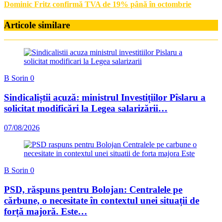
Dominic Fritz confirmă TVA de 19% până în octombrie
Articole similare
B Sorin
0
Sindicaliștii acuză: ministrul Investițiilor Pîslaru a
solicitat modificări la Legea salarizării…
07/08/2026
B Sorin
0
PSD, răspuns pentru Bolojan: Centralele pe
cărbune, o necesitate în contextul unei situații de
forță majoră. Este…