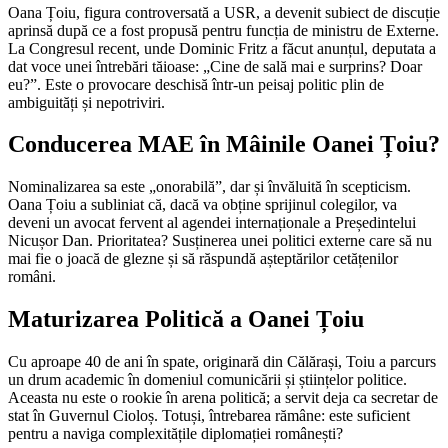
Oana Țoiu, figura controversată a USR, a devenit subiect de discuție
aprinsă după ce a fost propusă pentru funcția de ministru de Externe.
La Congresul recent, unde Dominic Fritz a făcut anunțul, deputata a
dat voce unei întrebări tăioase: „Cine de sală mai e surprins? Doar
eu?”. Este o provocare deschisă într-un peisaj politic plin de
ambiguități și nepotriviri.
Conducerea MAE în Mâinile Oanei Țoiu?
Nominalizarea sa este „onorabilă”, dar și învăluită în scepticism.
Oana Țoiu a subliniat că, dacă va obține sprijinul colegilor, va
deveni un avocat fervent al agendei internaționale a Președintelui
Nicușor Dan. Prioritatea? Susținerea unei politici externe care să nu
mai fie o joacă de glezne și să răspundă așteptărilor cetățenilor
români.
Maturizarea Politică a Oanei Țoiu
Cu aproape 40 de ani în spate, originară din Călărași, Toiu a parcurs
un drum academic în domeniul comunicării și științelor politice.
Aceasta nu este o rookie în arena politică; a servit deja ca secretar de
stat în Guvernul Cioloș. Totuși, întrebarea rămâne: este suficient
pentru a naviga complexitățile diplomației românești?