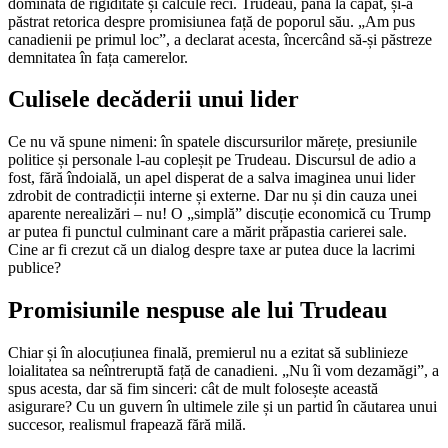
dominată de rigiditate și calcule reci. Trudeau, până la capăt, și-a
păstrat retorica despre promisiunea față de poporul său. „Am pus
canadienii pe primul loc”, a declarat acesta, încercând să-și păstreze
demnitatea în fața camerelor.
Culisele decăderii unui lider
Ce nu vă spune nimeni: în spatele discursurilor mărețe, presiunile
politice și personale l-au copleșit pe Trudeau. Discursul de adio a
fost, fără îndoială, un apel disperat de a salva imaginea unui lider
zdrobit de contradicții interne și externe. Dar nu și din cauza unei
aparente nerealizări – nu! O „simplă” discuție economică cu Trump
ar putea fi punctul culminant care a mărit prăpastia carierei sale.
Cine ar fi crezut că un dialog despre taxe ar putea duce la lacrimi
publice?
Promisiunile nespuse ale lui Trudeau
Chiar și în alocuțiunea finală, premierul nu a ezitat să sublinieze
loialitatea sa neîntreruptă față de canadieni. „Nu îi vom dezamăgi”, a
spus acesta, dar să fim sinceri: cât de mult folosește această
asigurare? Cu un guvern în ultimele zile și un partid în căutarea unui
succesor, realismul frapează fără milă.