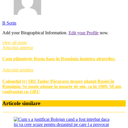
B Sorin
Add your Biographical Information.
Edit your Profile
now.
view all posts
Articolul anterior
Cum plănuiește Rusia haos în România înaintea alegerilor.
Articolul următor
Colonelul (r) SRI Tudor Păcuraru despre planul Rusiei în
România: Se poate ajunge la moarte de om, ca în 1989. M-am
confruntat cu GRU
Articole similare