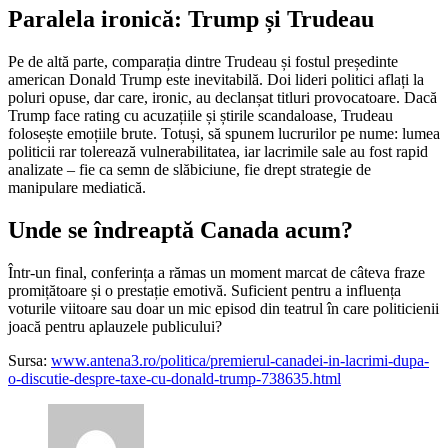
Paralela ironică: Trump și Trudeau
Pe de altă parte, comparația dintre Trudeau și fostul președinte
american Donald Trump este inevitabilă. Doi lideri politici aflați la
poluri opuse, dar care, ironic, au declanșat titluri provocatoare. Dacă
Trump face rating cu acuzațiile și știrile scandaloase, Trudeau
folosește emoțiile brute. Totuși, să spunem lucrurilor pe nume: lumea
politicii rar tolerează vulnerabilitatea, iar lacrimile sale au fost rapid
analizate – fie ca semn de slăbiciune, fie drept strategie de
manipulare mediatică.
Unde se îndreaptă Canada acum?
Într-un final, conferința a rămas un moment marcat de câteva fraze
promițătoare și o prestație emotivă. Suficient pentru a influența
voturile viitoare sau doar un mic episod din teatrul în care politicienii
joacă pentru aplauzele publicului?
Sursa:
www.antena3.ro/politica/premierul-canadei-in-lacrimi-dupa-
o-discutie-despre-taxe-cu-donald-trump-738635.html