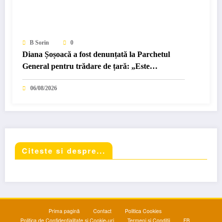
B Sorin
0
Diana Șoșoacă a fost denunțată la Parchetul
General pentru trădare de țară: „Este
subordonată unei…
06/08/2026
Citeste si despre...
Prima pagină
Contact
Politica Cookies
Politica de Confidențialitate și Cookie-uri
Termeni și Condiții
FB