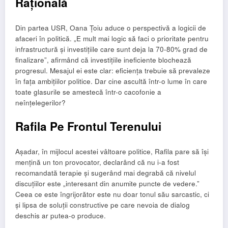
Rațională
Din partea USR, Oana Țoiu aduce o perspectivă a logicii de
afaceri în politică. „E mult mai logic să faci o prioritate pentru
infrastructură și investițiile care sunt deja la 70-80% grad de
finalizare”, afirmând că investițiile ineficiente blochează
progresul. Mesajul ei este clar: eficiența trebuie să prevaleze
în fața ambițiilor politice. Dar cine ascultă într-o lume în care
toate glasurile se amestecă într-o cacofonie a
neînțelegerilor?
Rafila Pe Frontul Terenului
Așadar, în mijlocul acestei vâltoare politice, Rafila pare să își
mențină un ton provocator, declarând că nu i-a fost
recomandată terapie și sugerând mai degrabă că nivelul
discuțiilor este „interesant din anumite puncte de vedere.”
Ceea ce este îngrijorător este nu doar tonul său sarcastic, ci
și lipsa de soluții constructive pe care nevoia de dialog
deschis ar putea-o produce.