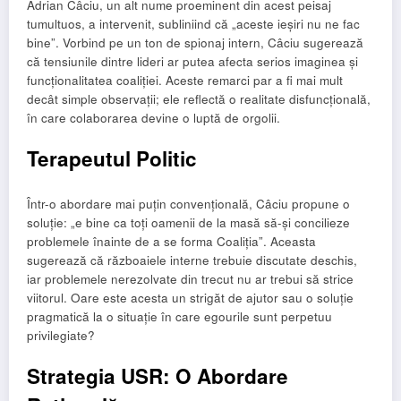
Adrian Câciu, un alt nume proeminent din acest peisaj
tumultuos, a intervenit, subliniind că „aceste ieșiri nu ne fac
bine”. Vorbind pe un ton de spionaj intern, Câciu sugerează
că tensiunile dintre lideri ar putea afecta serios imaginea și
funcționalitatea coaliției. Aceste remarci par a fi mai mult
decât simple observații; ele reflectă o realitate disfuncțională,
în care colaborarea devine o luptă de orgolii.
Terapeutul Politic
Într-o abordare mai puțin convențională, Câciu propune o
soluție: „e bine ca toți oamenii de la masă să-și concilieze
problemele înainte de a se forma Coaliția”. Aceasta
sugerează că războaiele interne trebuie discutate deschis,
iar problemele nerezolvate din trecut nu ar trebui să strice
viitorul. Oare este acesta un strigăt de ajutor sau o soluție
pragmatică la o situație în care egourile sunt perpetuu
privilegiate?
Strategia USR: O Abordare