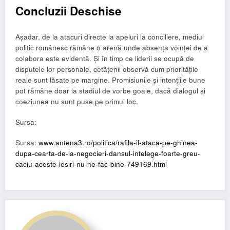
Concluzii Deschise
Așadar, de la atacuri directe la apeluri la conciliere, mediul
politic românesc rămâne o arenă unde absența voinței de a
colabora este evidentă. Și în timp ce liderii se ocupă de
disputele lor personale, cetățenii observă cum prioritățile
reale sunt lăsate pe margine. Promisiunile și intențiile bune
pot rămâne doar la stadiul de vorbe goale, dacă dialogul și
coeziunea nu sunt puse pe primul loc.
Sursa:
Sursa:
www.antena3.ro/politica/rafila-il-ataca-pe-ghinea-
dupa-cearta-de-la-negocieri-dansul-intelege-foarte-greu-
caciu-aceste-iesiri-nu-ne-fac-bine-749169.html