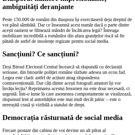
ambiguități deranjante
Peste 150.000 de români din diaspora își exercitaseră deja dreptul de
vot până sâmbătă. Dar ce înseamnă acest număr dacă o parte dintre
acești oameni se filmează mândri de încălcarea legii? Întreaga
mobilizare incredibilă a românilor din afara granițelor riscă să fie
pătată de astfel de insolențe regizate pentru social media.
Sancțiuni? Ce sancțiuni?
Deși Biroul Electoral Central încearcă să răspundă cu declarații
serioase, din birourile poliției române răzbate adesea un ecou fad.
Legea este clară: astfel de acțiuni atrag răspunderea
contravențională. Dar câți dintre acești fotografi amatori își vor
învăța lecția? Reprimarea acestui fenomen nu este doar necesară, ci
urgentă. Într-o lume în care asemenea comportamente se viralizează,
răspunsul lent al autorităților este mai mult decât jalnic – este o
nereușită crasă și vizibilă a statului de drept.
Democrația răsturnată de social media
Fiecare postare din cabina de vot devine un alt pilon al