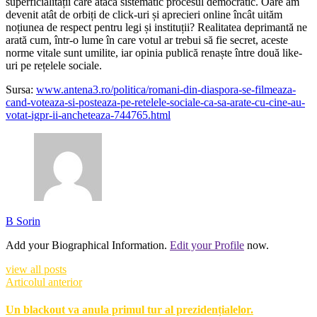
superficialității care atacă sistematic procesul democratic. Oare am
devenit atât de orbiți de click-uri și aprecieri online încât uităm
noțiunea de respect pentru legi și instituții? Realitatea deprimantă ne
arată cum, într-o lume în care votul ar trebui să fie secret, aceste
norme vitale sunt umilite, iar opinia publică renaște între două like-
uri pe rețelele sociale.
Sursa:
www.antena3.ro/politica/romani-din-diaspora-se-filmeaza-
cand-voteaza-si-posteaza-pe-retelele-sociale-ca-sa-arate-cu-cine-au-
votat-igpr-ii-ancheteaza-744765.html
B Sorin
Add your Biographical Information.
Edit your Profile
now.
view all posts
Articolul anterior
Un blackout va anula primul tur al prezidențialelor.