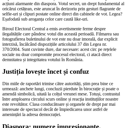
acțiuni alarmante din diaspora. Votul secret, un drept fundamental al
oricărui cetățean, este aruncat în derizoriu prin gesturi flagrante de
selfie-uri și clipuri postate online direct din cabinele de vot. Legea?
Eșafodată sub aroganța celor care caută like-uri.
Biroul Electoral Central a emis avertismente ferme despre
ilegalitățile care pândesc votul din această perioadă. Filmarea sau
fotografierea buletinului de vot este nu doar imorală, dar explicit
interzisă, încălcând dispozițiile articolului 37 din Legea nr.
370/2004. Sunt cuvinte dure, dar necesare: acest circ pe rețelele
sociale nu doar compromite procesul electoral, ci atacă direct
demnitatea și integritatea votului în România.
Justiția lovește încet și confuz
Din miile de raportări trimise către autorități, știm prea bine ce
urmează: anchete lungi, concluzii pierdute în birocrație și poate o
amendă simbolică, uitată la colțul vreunei mese. Totuși, contrastul
între amploarea circului scurs online și reacția instituțiilor noastre
este revoltător. Clasa conducătoare și organele de drept par mai
interesate de spectacol decât de împiedicarea unor astfel de
amenințări la adresa democrației.
Diaspora: numere impresionante,