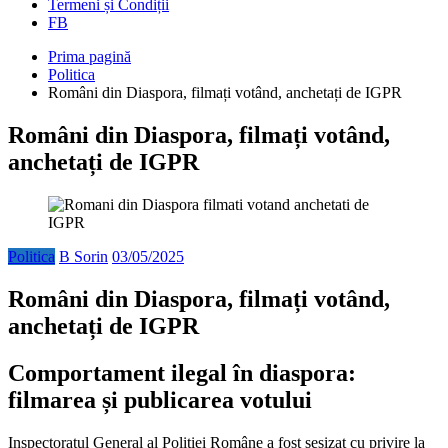
Termeni și Condiții
FB
Prima pagină
Politica
Români din Diaspora, filmați votând, anchetați de IGPR
Români din Diaspora, filmați votând,
anchetați de IGPR
Politica
B Sorin
03/05/2025
Români din Diaspora, filmați votând,
anchetați de IGPR
Comportament ilegal în diaspora:
filmarea și publicarea votului
Inspectoratul General al Poliției Române a fost sesizat cu privire la