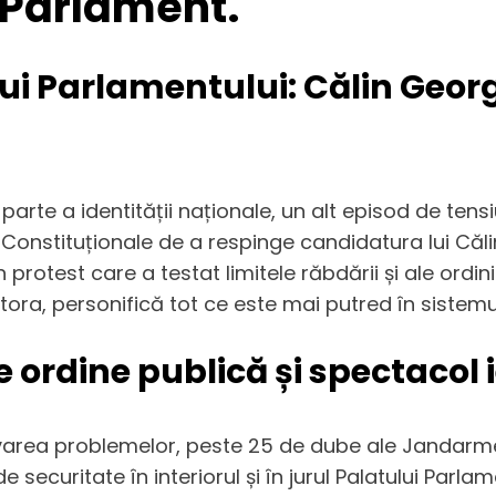
n Parlament.
lui Parlamentului: Călin Georg
parte a identității naționale, un alt episod de tensi
ii Constituționale de a respinge candidatura lui Căl
rotest care a testat limitele răbdării și ale ordinii
multora, personifică tot ce este mai putred în sistem
 ordine publică și spectacol i
zolvarea problemelor, peste 25 de dube ale Jandarme
securitate în interiorul și în jurul Palatului Parla