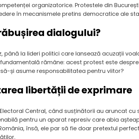
mpetenței organizatorice. Protestele din București
credere în mecanismele pretins democratice ale stat
răbușirea dialogului?
 până la lideri politici care lansează acuzații voa
ea fundamentală rămâne: acest protest este despre
ză să-și asume responsabilitatea pentru viitor?
itarea libertății de exprimare
 Electoral Central, când susținătorii au aruncat cu s
bilă pentru un aparat represiv care abia așteaptă 
România, însă, ele par să fie doar pretextul perfect 
ților.