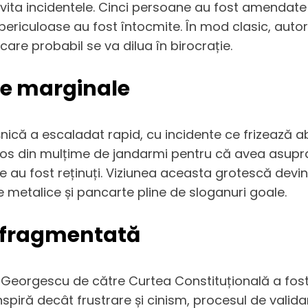
vita incidentele. Cinci persoane au fost amendate 
ericuloase au fost întocmite. În mod clasic, autori
 care probabil se va dilua în birocrație.
nțe marginale
așnică a escaladat rapid, cu incidente ce frizează 
os din mulțime de jandarmi pentru că avea asupra l
se au fost reținuți. Viziunea aceasta grotescă devine
 metalice și pancarte pline de sloganuri goale.
ne fragmentată
in Georgescu de către Curtea Constituțională a fos
u inspiră decât frustrare și cinism, procesul de valid