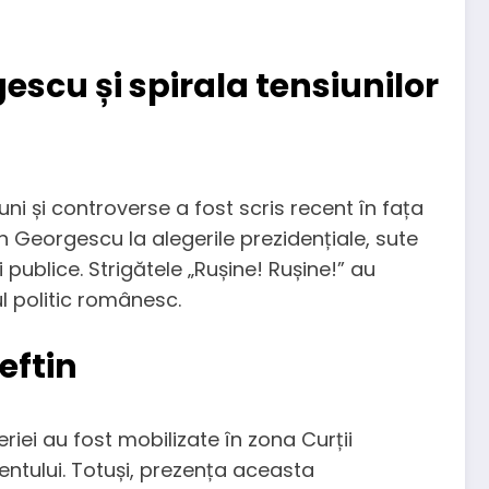
escu și spirala tensiunilor
uni și controverse a fost scris recent în fața
in Georgescu la alegerile prezidențiale, sute
 publice. Strigătele „Rușine! Rușine!” au
ul politic românesc.
eftin
riei au fost mobilizate în zona Curții
mentului. Totuși, prezența aceasta