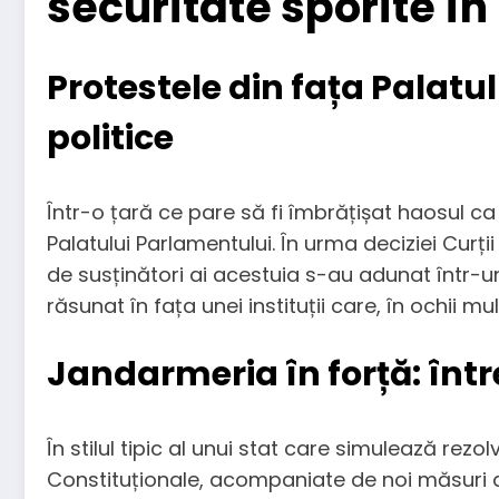
securitate sporite î
Protestele din fața Palatu
politice
Într-o țară ce pare să fi îmbrățișat haosul ca 
Palatului Parlamentului. În urma deciziei Curț
de susținători ai acestuia s-au adunat într-un p
răsunat în fața unei instituții care, în ochii 
Jandarmeria în forță: între
În stilul tipic al unui stat care simulează re
Constituționale, acompaniate de noi măsuri de 