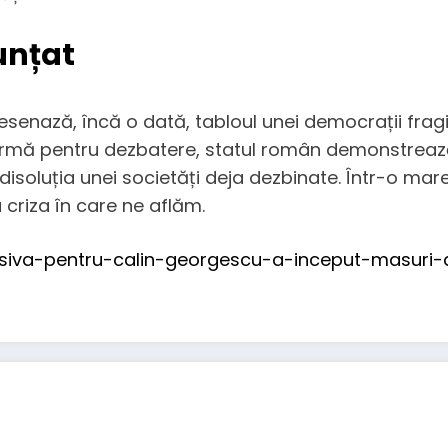
unțat
desenază, încă o dată, tabloul unei democrații frag
ormă pentru dezbatere, statul român demonstrează 
 disoluția unei societăți deja dezbinate. Într-o mar
 criza în care ne aflăm.
isiva-pentru-calin-georgescu-a-inceput-masuri-d