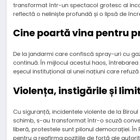
transformat într-un spectacol grotesc al inco
reflectă o neliniște profundă și o lipsă de în
Cine poartă vina pentru p
De la jandarmi care confiscă spray-uri cu gaz,
continuă. În mijlocul acestui haos, întrebar
eșecul instituțional al unei națiuni care refu
Violența, instigările și lim
Cu siguranță, incidentele violente de la Biroul
schimb, s-au transformat într-o scuză convena
liberă, protestele sunt pilonul democrației. În 
pentru a reafirma pozițiile de forță ale autorită