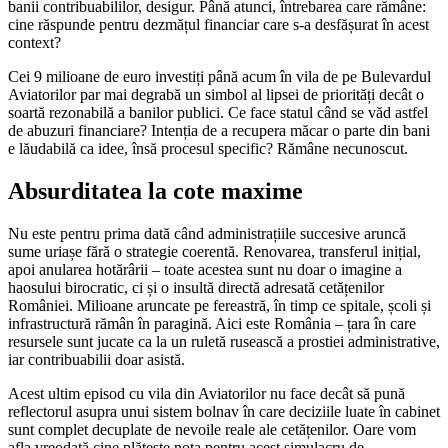
banii contribuabililor, desigur. Până atunci, întrebarea care rămâne:
cine răspunde pentru dezmățul financiar care s-a desfășurat în acest
context?
Cei 9 milioane de euro investiți până acum în vila de pe Bulevardul
Aviatorilor par mai degrabă un simbol al lipsei de priorități decât o
soartă rezonabilă a banilor publici. Ce face statul când se văd astfel
de abuzuri financiare? Intenția de a recupera măcar o parte din bani
e lăudabilă ca idee, însă procesul specific? Rămâne necunoscut.
Absurditatea la cote maxime
Nu este pentru prima dată când administrațiile succesive aruncă
sume uriașe fără o strategie coerentă. Renovarea, transferul inițial,
apoi anularea hotărârii – toate acestea sunt nu doar o imagine a
haosului birocratic, ci și o insultă directă adresată cetățenilor
României. Milioane aruncate pe fereastră, în timp ce spitale, școli și
infrastructură rămân în paragină. Aici este România – țara în care
resursele sunt jucate ca la un ruletă rusească a prostiei administrative,
iar contribuabilii doar asistă.
Acest ultim episod cu vila din Aviatorilor nu face decât să pună
reflectorul asupra unui sistem bolnav în care deciziile luate în cabinet
sunt complet decuplate de nevoile reale ale cetățenilor. Oare vom
afla vreodată cine plătește nota pentru acest simulacru de