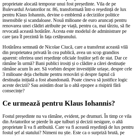
proprietate alocată temporar unui fost președinte. Vila de pe
Bulevardul Aviatorilor nr. 86, transformată într-o reședință de lux
pentru Klaus Iohannis, devine o emblemă a deciziilor politice
insensibile și scandaloase. Nouă milioane de euro aruncați pentru
renovarea unei clădiri atribuite pe viață, pentru ca, mai târziu, să fie
revocată această hotărâre. Acesta este modelul de administrare pe
care țara îl prezintă în fața cetățeanului.
Hotărârea semnată de Nicolae Ciucă, care a transferat această vilă
din proprietatea privată în cea publică, avea un scop grandios
aparent: oferirea unei reședințe oficiale foștilor șefi de stat. Dar ce
rămâne în urmă? Bani publici irosiți și o clădire a cărei destinație
rămâne acum în aer. Să vorbim despre investițiile uriașe, despre cele
3 milioane deja cheltuite pentru renovări și despre faptul că
destinația inițială a fost abandonată. Poate cineva să justifice logic
aceste decizii? Sau asistăm doar la o altă epopee a risipirii fără
consecințe?
Ce urmează pentru Klaus Iohannis?
Fostul președinte nu va rămâne, evident, pe drumuri. În timp ce vila
din Aviatorilor se pierde în ape tulburi și decizii nesigure, o altă
proprietate îi va fi atribuită. Care va fi această reședință de lux pentru
fostul șef al statului? Nimeni nu știe. Este ca o surpriză brută, pe