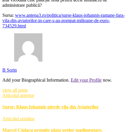
administrare publică?
Sursa:
www.antena3.ro/politica/surse-klaus-iohannis-ramane-fara-
vila-din-aviatorilor-in-care-s-au-pompat-milioane-de-euro-
734529.html
B Sorin
Add your Biographical Information.
Edit your Profile
now.
view all posts
Articolul anterior
Surse: Klaus Iohannis pierde vila din Aviatorilor
Articolul următor
Marcel Ciolacu promite plata orelor suplimentare.