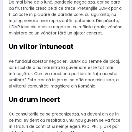
De mai bine de o lună, partidele negociază, dar se pare
că frustrările cresc pe zi ce trece. Pretențiile UDMR par a
fi călcate în picioare de partide care, cu siguranță, nu
înțeleg nevoile unei reprezentări puternice. Din păcate,
UDMR iese din aceste negocieri cu mâinile goale, vânând
ministere ca un vânător fără un ajutor concret.
Un viitor întunecat
Pe fundalul acestor negocieri, UDMR dă semne de picaj,
iar riscul de a nu mai intra la guvernare este tot mai
înfricoșător. Cum va reacționa partidul în fața acestei
umilințe? Este clar că în joc nu se află doar ministere, ci
și viitorul comunității maghiare din România.
Un drum incert
Cu consultările ce se preconizează, va deveni din ce în
ce mai evident că respirația unui nou guvern se va face
în straturi de conflict și neînțelegeri. PSD, PNL și USR par