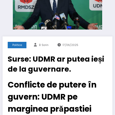
Politica
B Sorin
17/06/2025
Surse: UDMR ar putea ieși
de la guvernare.
Conflicte de putere în
guvern: UDMR pe
marginea prăpastiei