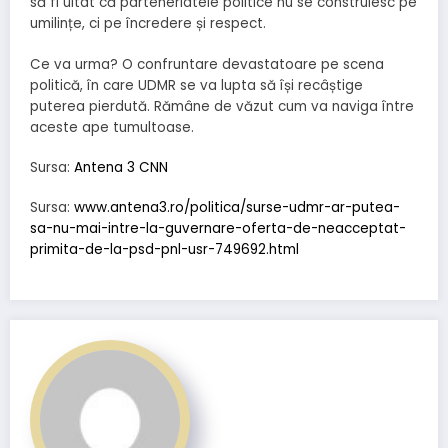
să fi uitat că parteneriatele politice nu se construiesc pe
umilințe, ci pe încredere și respect.
Ce va urma? O confruntare devastatoare pe scena
politică, în care UDMR se va lupta să își recâștige
puterea pierdută. Rămâne de văzut cum va naviga între
aceste ape tumultoase.
Sursa:
Antena 3 CNN
Sursa:
www.antena3.ro/politica/surse-udmr-ar-putea-
sa-nu-mai-intre-la-guvernare-oferta-de-neacceptat-
primita-de-la-psd-pnl-usr-749692.html