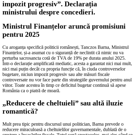
impozit progresiv”. Declarația
ministrului despre concedieri.
Ministrul Finanțelor aruncă promisiuni
pentru 2025
Cu aroganța specifică politicii românești, Tanczos Barna, Ministrul
Finanțelor, și-a asumat cu o siguranță de neclintit că nimic nu va
perturba sacrosancta cotă de TVA de 19% pe durata anului 2025.
Într-o declarație amplificată mediatic, acesta a garantat nici mai mult,
nici mai puțin decât cu propria funcție că, în ciuda controverselor
bugetare, niciun impozit progresiv sau alte măsuri fiscale
controversate nu vor face parte din strategiile guvernului pentru anul
viitor. Toate acestea în timp ce deficitul bugetar continuă să apese
România ca o piatră de moară.
„Reducere de cheltuieli” sau altă iluzie
romantică?
Mult prea tipic pentru discursul unui politician, Barna prevede o
reducere miraculoasă a cheltuielilor guvernamentale, dublată de o
creștere a încasărilor fiscale. Totul sună spectaculos, mai ales când se