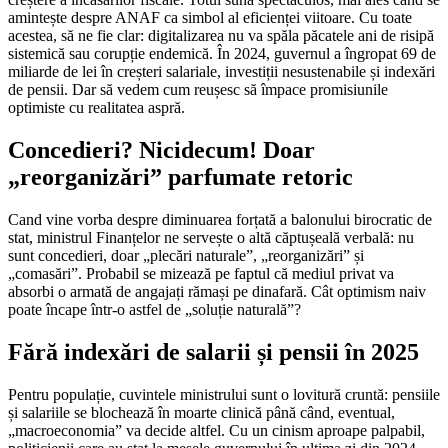
amintește despre ANAF ca simbol al eficienței viitoare. Cu toate
acestea, să ne fie clar: digitalizarea nu va spăla păcatele ani de risipă
sistemică sau corupție endemică. În 2024, guvernul a îngropat 69 de
miliarde de lei în creșteri salariale, investiții nesustenabile și indexări
de pensii. Dar să vedem cum reușesc să împace promisiunile
optimiste cu realitatea aspră.
Concedieri? Nicidecum! Doar
„reorganizări” parfumate retoric
Cand vine vorba despre diminuarea forțată a balonului birocratic de
stat, ministrul Finanțelor ne servește o altă căptușeală verbală: nu
sunt concedieri, doar „plecări naturale”, „reorganizări” și
„comasări”. Probabil se mizează pe faptul că mediul privat va
absorbi o armată de angajați rămași pe dinafară. Cât optimism naiv
poate încape într-o astfel de „soluție naturală”?
Fără indexări de salarii și pensii în 2025
Pentru populație, cuvintele ministrului sunt o lovitură cruntă: pensiile
și salariile se blochează în moarte clinică până când, eventual,
„macroeconomia” va decide altfel. Cu un cinism aproape palpabil,