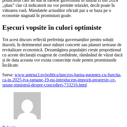
politicienii care au stat la mesele guvernului în ultima zi din 2024
„știau” clar că indicatorii nu vor permite relaxări, decât poate în
viitoarea vară. Mandatele actualilor oficiali par a se baza pe o
economie stagnată în promisiuni goale.
Eșecuri vopsite în culori optimiste
Tot acest discurs reflectă preferința guvernanților pentru soluții
iluzorii, în detrimentul unor măsuri concrete sau planuri serioase de
revitalizare economică. Dezamăgirea populației crește proporțional
cu aceste declarații exagerat de confidente, rămânând de văzut dacă
și de data aceasta vor exista consecințe reale pentru promisiunile
încălcate.
Sursa:
www.antena3.ro/politica/tanczos-barna-garantez-cu-functia-
ca-in-2025-tva-ramane-19-nu-introducem-impozit-progresiv-ce-
spune-ministrul-despre-concedieri-733216.html