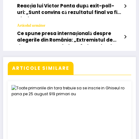
Reacția lui Victor Ponta după exit-poll-
uri: „Sunt convins că rezultatul final va fi
altul. Sper să se numere corect”.
Articolul următor
Ce spune presa internațională despre
alegerile din România: „Extremistul de
dreapta George Simion câștigă primul
tur”
ARTICOLE SIMILARE