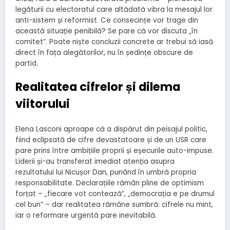
legăturii cu electoratul care altădată vibra la mesajul lor
anti-sistem și reformist. Ce consecințe vor trage din
această situație penibilă? Se pare că vor discuta „în
comitet”. Poate niște concluzii concrete ar trebui să iasă
direct în fața alegătorilor, nu în ședințe obscure de
partid.
Realitatea cifrelor și dilema
viitorului
Elena Lasconi aproape că a dispărut din peisajul politic,
fiind eclipsată de cifre devastatoare și de un USR care
pare prins între ambițiile proprii și eșecurile auto-impuse.
Liderii și-au transferat imediat atenția asupra
rezultatului lui Nicușor Dan, punând în umbră propria
responsabilitate. Declarațiile rămân pline de optimism
forțat – „fiecare vot contează”, „democrația e pe drumul
cel bun” – dar realitatea rămâne sumbră: cifrele nu mint,
iar o reformare urgentă pare inevitabilă.