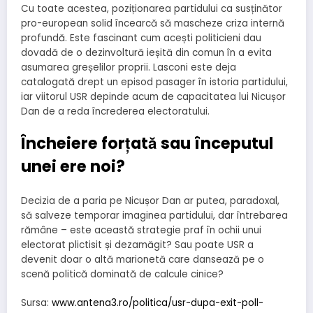
Cu toate acestea, poziționarea partidului ca susținător
pro-european solid încearcă să mascheze criza internă
profundă. Este fascinant cum acești politicieni dau
dovadă de o dezinvoltură ieșită din comun în a evita
asumarea greșelilor proprii. Lasconi este deja
catalogată drept un episod pasager în istoria partidului,
iar viitorul USR depinde acum de capacitatea lui Nicușor
Dan de a reda încrederea electoratului.
Încheiere forțată sau începutul
unei ere noi?
Decizia de a paria pe Nicușor Dan ar putea, paradoxal,
să salveze temporar imaginea partidului, dar întrebarea
rămâne – este această strategie praf în ochii unui
electorat plictisit și dezamăgit? Sau poate USR a
devenit doar o altă marionetă care dansează pe o
scenă politică dominată de calcule cinice?
Sursa:
www.antena3.ro/politica/usr-dupa-exit-poll-