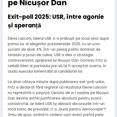
pe Nicușor Dan
Exit-poll 2025: USR, între agonie
și speranță
Elena Lasconi, liderul USR, s-a prăbușit pe locul cinci după
primul tur al alegerilor prezidențiale 2025, cu un scor
șocant de doar 4%. Într-un peisaj politic dominat de
tensiuni și jocuri de culise, USR a ales o strategie
controversată: sprijinirea lui Nicușor Dan. Dominic Fritz și
ceilalți lideri ai partidului par să își fi acceptat soarta, în
ciuda eșecului lamentabil al candidatei lor.
La doar câteva minute după publicarea exit-poll-urilor,
Fritz a declarat fără regrete că rezultatul Elenei Lasconi
nu reprezintă o surpriză. Decizia de a-l susține pe Nicușor
Dan devine astfel justificarea absolută pentru scorul
catastrofal, iar liderii USR își aliniază discursurile într-un
mod ironic de previzibil. O zi „bună pentru democrație”?
Greu de spus, având în vedere cum acest partid pare