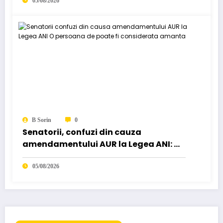
05/08/2026
B Sorin
0
Senatorii, confuzi din cauza
amendamentului AUR la Legea ANI: O
persoană de… poate fi considerată
„amantă”
05/08/2026