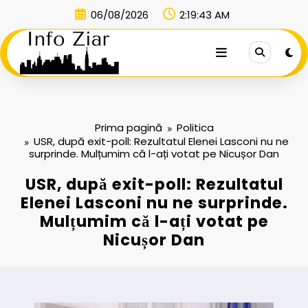
Sari
06/08/2026
2:19:43 AM
la
conținut
Prima pagină
Politica
USR, după exit-poll: Rezultatul Elenei Lasconi nu ne
surprinde. Mulțumim că l-ați votat pe Nicușor Dan
USR, după exit-poll: Rezultatul
Elenei Lasconi nu ne surprinde.
Mulțumim că l-ați votat pe
Nicușor Dan