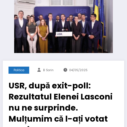
Politica
B Sorin
04/05/2025
USR, după exit-poll:
Rezultatul Elenei Lasconi
nu ne surprinde.
Mulțumim că l-ați votat