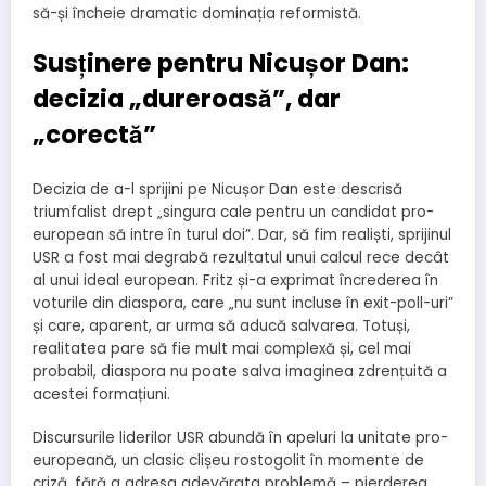
să-și încheie dramatic dominația reformistă.
Susținere pentru Nicușor Dan:
decizia „dureroasă”, dar
„corectă”
Decizia de a-l sprijini pe Nicușor Dan este descrisă
triumfalist drept „singura cale pentru un candidat pro-
european să intre în turul doi”. Dar, să fim realiști, sprijinul
USR a fost mai degrabă rezultatul unui calcul rece decât
al unui ideal european. Fritz și-a exprimat încrederea în
voturile din diaspora, care „nu sunt incluse în exit-poll-uri”
și care, aparent, ar urma să aducă salvarea. Totuși,
realitatea pare să fie mult mai complexă și, cel mai
probabil, diaspora nu poate salva imaginea zdrențuită a
acestei formațiuni.
Discursurile liderilor USR abundă în apeluri la unitate pro-
europeană, un clasic clișeu rostogolit în momente de
criză, fără a adresa adevărata problemă – pierderea