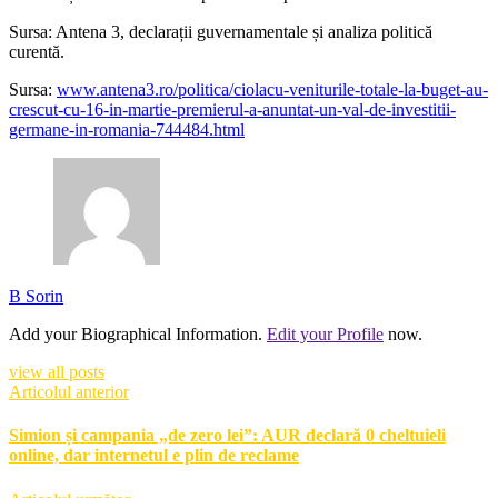
Sursa: Antena 3, declarații guvernamentale și analiza politică
curentă.
Sursa:
www.antena3.ro/politica/ciolacu-veniturile-totale-la-buget-au-
crescut-cu-16-in-martie-premierul-a-anuntat-un-val-de-investitii-
germane-in-romania-744484.html
B Sorin
Add your Biographical Information.
Edit your Profile
now.
view all posts
Articolul anterior
Simion și campania „de zero lei”: AUR declară 0 cheltuieli
online, dar internetul e plin de reclame