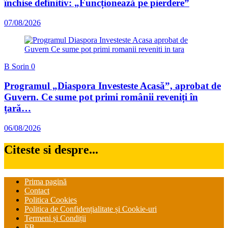
închise definitiv: „Funcționează pe pierdere”
07/08/2026
B Sorin
0
Programul „Diaspora Investeste Acasă”, aprobat de
Guvern. Ce sume pot primi românii reveniți în
țară…
06/08/2026
Citeste si despre...
Prima pagină
Contact
Politica Cookies
Politica de Confidențialitate și Cookie-uri
Termeni și Condiții
FB