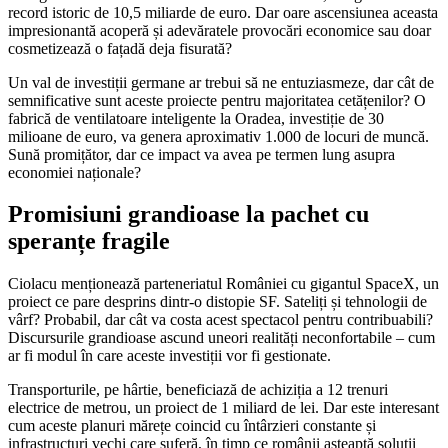
record istoric de 10,5 miliarde de euro. Dar oare ascensiunea aceasta
impresionantă acoperă și adevăratele provocări economice sau doar
cosmetizează o fațadă deja fisurată?
Un val de investiții germane ar trebui să ne entuziasmeze, dar cât de
semnificative sunt aceste proiecte pentru majoritatea cetățenilor? O
fabrică de ventilatoare inteligente la Oradea, investiție de 30
milioane de euro, va genera aproximativ 1.000 de locuri de muncă.
Sună promițător, dar ce impact va avea pe termen lung asupra
economiei naționale?
Promisiuni grandioase la pachet cu
speranțe fragile
Ciolacu menționează parteneriatul României cu gigantul SpaceX, un
proiect ce pare desprins dintr-o distopie SF. Sateliți și tehnologii de
vârf? Probabil, dar cât va costa acest spectacol pentru contribuabili?
Discursurile grandioase ascund uneori realități neconfortabile – cum
ar fi modul în care aceste investiții vor fi gestionate.
Transporturile, pe hârtie, beneficiază de achiziția a 12 trenuri
electrice de metrou, un proiect de 1 miliard de lei. Dar este interesant
cum aceste planuri mărețe coincid cu întârzieri constante și
infrastructuri vechi care suferă, în timp ce românii așteaptă soluții