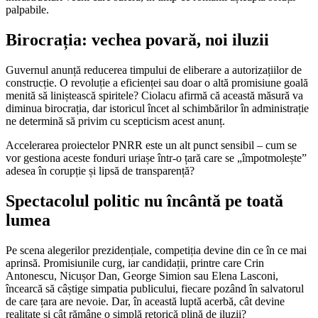
palpabile.
Birocrația: vechea povară, noi iluzii
Guvernul anunță reducerea timpului de eliberare a autorizațiilor de
construcție. O revoluție a eficienței sau doar o altă promisiune goală
menită să liniștească spiritele? Ciolacu afirmă că această măsură va
diminua birocrația, dar istoricul încet al schimbărilor în administrație
ne determină să privim cu scepticism acest anunț.
Accelerarea proiectelor PNRR este un alt punct sensibil – cum se
vor gestiona aceste fonduri uriașe într-o țară care se „împotmolește”
adesea în corupție și lipsă de transparență?
Spectacolul politic nu încântă pe toată
lumea
Pe scena alegerilor prezidențiale, competiția devine din ce în ce mai
aprinsă. Promisiunile curg, iar candidații, printre care Crin
Antonescu, Nicușor Dan, George Simion sau Elena Lasconi,
încearcă să câștige simpatia publicului, fiecare pozând în salvatorul
de care țara are nevoie. Dar, în această luptă acerbă, cât devine
realitate și cât rămâne o simplă retorică plină de iluzii?