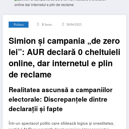
Politica
B Sorin
30/04/2025
Simion și campania „de zero
lei”: AUR declară 0 cheltuieli
online, dar internetul e plin
de reclame
Realitatea ascunsă a campaniilor
electorale: Discrepanțele dintre
declarații și fapte
Într-un spectacol politic care sfidează logica și onestitatea,