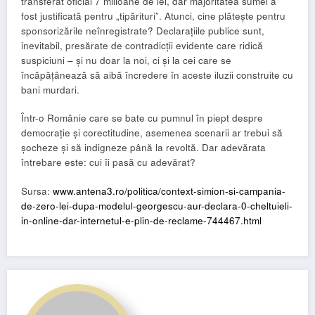
transferat oficial 7 milioane de lei, dar majoritatea sumei a
fost justificată pentru „tipărituri”. Atunci, cine plătește pentru
sponsorizările neînregistrate? Declarațiile publice sunt,
inevitabil, presărate de contradicții evidente care ridică
suspiciuni – și nu doar la noi, ci și la cei care se
încăpățânează să aibă încredere în aceste iluzii construite cu
bani murdari.
Într-o Românie care se bate cu pumnul în piept despre
democrație și corectitudine, asemenea scenarii ar trebui să
șocheze și să indigneze până la revoltă. Dar adevărata
întrebare este: cui îi pasă cu adevărat?
Sursa:
www.antena3.ro/politica/context-simion-si-campania-
de-zero-lei-dupa-modelul-georgescu-aur-declara-0-cheltuieli-
in-online-dar-internetul-e-plin-de-reclame-744467.html