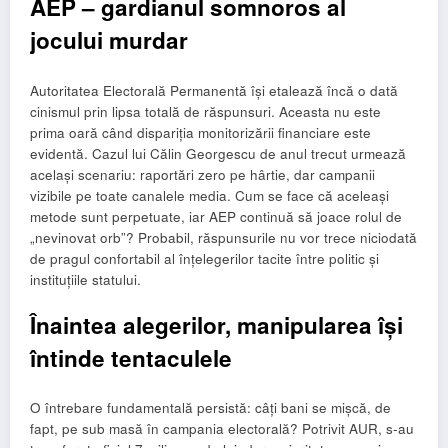
AEP – gardianul somnoros al
jocului murdar
Autoritatea Electorală Permanentă își etalează încă o dată
cinismul prin lipsa totală de răspunsuri. Aceasta nu este
prima oară când dispariția monitorizării financiare este
evidentă. Cazul lui Călin Georgescu de anul trecut urmează
același scenariu: raportări zero pe hârtie, dar campanii
vizibile pe toate canalele media. Cum se face că aceleași
metode sunt perpetuate, iar AEP continuă să joace rolul de
„nevinovat orb”? Probabil, răspunsurile nu vor trece niciodată
de pragul confortabil al înțelegerilor tacite între politic și
instituțiile statului.
Înaintea alegerilor, manipularea își
întinde tentaculele
O întrebare fundamentală persistă: câți bani se mișcă, de
fapt, pe sub masă în campania electorală? Potrivit AUR, s-au