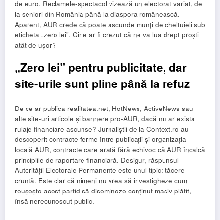
de euro. Reclamele-spectacol vizează un electorat variat, de
la seniori din România până la diaspora românească.
Aparent, AUR crede că poate ascunde munți de cheltuieli sub
eticheta „zero lei”. Cine ar fi crezut că ne va lua drept proști
atât de ușor?
„Zero lei” pentru publicitate, dar
site-urile sunt pline până la refuz
De ce ar publica realitatea.net, HotNews, ActiveNews sau
alte site-uri articole și bannere pro-AUR, dacă nu ar exista
rulaje financiare ascunse? Jurnaliștii de la Context.ro au
descoperit contracte ferme între publicații și organizația
locală AUR, contracte care arată fără echivoc că AUR încalcă
principiile de raportare financiară. Desigur, răspunsul
Autorității Electorale Permanente este unul tipic: tăcere
cruntă. Este clar că nimeni nu vrea să investigheze cum
reușește acest partid să disemineze conținut masiv plătit,
însă nerecunoscut public.