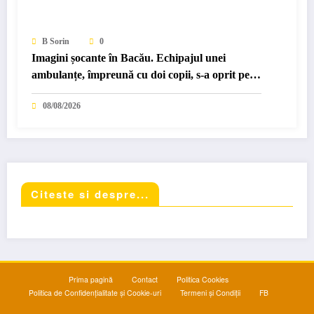
B Sorin
0
Imagini șocante în Bacău. Echipajul unei
ambulanțe, împreună cu doi copii, s-a oprit pe
marginea drumului…
08/08/2026
Citeste si despre...
Prima pagină
Contact
Politica Cookies
Politica de Confidențialitate și Cookie-uri
Termeni și Condiții
FB