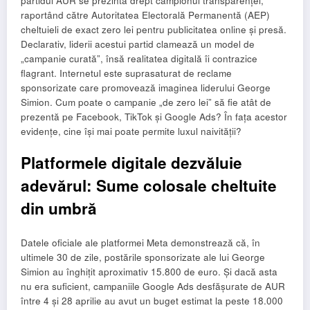
partidul AUR se prezintă drept campionul transparenței,
raportând către Autoritatea Electorală Permanentă (AEP)
cheltuieli de exact zero lei pentru publicitatea online și presă.
Declarativ, liderii acestui partid clamează un model de
„campanie curată”, însă realitatea digitală îi contrazice
flagrant. Internetul este suprasaturat de reclame
sponsorizate care promovează imaginea liderului George
Simion. Cum poate o campanie „de zero lei” să fie atât de
prezentă pe Facebook, TikTok și Google Ads? În fața acestor
evidențe, cine își mai poate permite luxul naivității?
Platformele digitale dezvăluie
adevărul: Sume colosale cheltuite
din umbră
Datele oficiale ale platformei Meta demonstrează că, în
ultimele 30 de zile, postările sponsorizate ale lui George
Simion au înghițit aproximativ 15.800 de euro. Și dacă asta
nu era suficient, campaniile Google Ads desfășurate de AUR
între 4 și 28 aprilie au avut un buget estimat la peste 18.000