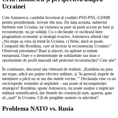
Ucrainei
Crin Antonescu, candidat favorizat al coaliției PSD-PNL-UDMR
pentru prezidențiale, lovește din nou. De data aceasta, subiectul
fierbinte este Ucraina, iar viziunea sa pare să pună accent pe bani și
reconstrucție, nu pe soldați. Cu o declarație ce oscilează între
pragmatism economic și strategii evazive, Antonescu afirmă clar:
„Nu trupe aș vrea să trimit în Ucraina, ci firme, dacă se poate.
Companii din România, care să lucreze la reconstrucția Ucrainei.”
Observați prioritatea? Bani și afaceri, nu apărare și unitate
europeană. Oare e o demonstrație de solidaritate sau doar o
oportunitate de profit mascată sub pretextul reconstrucției? Cine știe?
În continuare, discursul său vibrează de realism: „România nu prea
are trupe, adică are puține efective militare, și ‘în general, trupele de
menținere a păcii nu se iau din statele vecine.’” Declarația vine ca un
enciclopedic reminder al nepăsării – sau poate al incompetenței
strategice? România, spune Antonescu, nu poate susține o implicare
militară semnificativă, dar firmele de construcții sunt, aparent, gata
să „sară” în Ucraina. Cât de pregătite suntem cu adevărat?
Problema NATO vs. Rusia