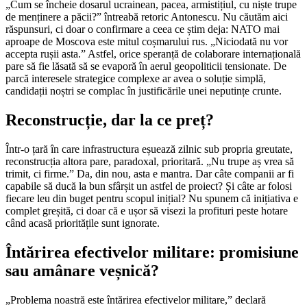
„Cum se încheie dosarul ucrainean, pacea, armistițiul, cu niște trupe
de menținere a păcii?” întreabă retoric Antonescu. Nu căutăm aici
răspunsuri, ci doar o confirmare a ceea ce știm deja: NATO mai
aproape de Moscova este mitul coșmarului rus. „Niciodată nu vor
accepta rușii asta.” Astfel, orice speranță de colaborare internațională
pare să fie lăsată să se evaporă în aerul geopoliticii tensionate. De
parcă interesele strategice complexe ar avea o soluție simplă,
candidații noștri se complac în justificările unei neputințe crunte.
Reconstrucție, dar la ce preț?
Într-o țară în care infrastructura eșuează zilnic sub propria greutate,
reconstrucția altora pare, paradoxal, prioritară. „Nu trupe aș vrea să
trimit, ci firme.” Da, din nou, asta e mantra. Dar câte companii ar fi
capabile să ducă la bun sfârșit un astfel de proiect? Și câte ar folosi
fiecare leu din buget pentru scopul inițial? Nu spunem că inițiativa e
complet greșită, ci doar că e ușor să visezi la profituri peste hotare
când acasă prioritățile sunt ignorate.
Întărirea efectivelor militare: promisiune
sau amânare veșnică?
„Problema noastră este întărirea efectivelor militare,” declară