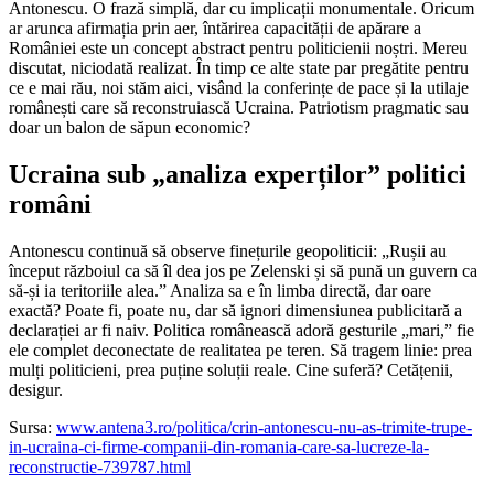
Antonescu. O frază simplă, dar cu implicații monumentale. Oricum
ar arunca afirmația prin aer, întărirea capacității de apărare a
României este un concept abstract pentru politicienii noștri. Mereu
discutat, niciodată realizat. În timp ce alte state par pregătite pentru
ce e mai rău, noi stăm aici, visând la conferințe de pace și la utilaje
românești care să reconstruiască Ucraina. Patriotism pragmatic sau
doar un balon de săpun economic?
Ucraina sub „analiza experților” politici
români
Antonescu continuă să observe finețurile geopoliticii: „Rușii au
început războiul ca să îl dea jos pe Zelenski și să pună un guvern ca
să-și ia teritoriile alea.” Analiza sa e în limba directă, dar oare
exactă? Poate fi, poate nu, dar să ignori dimensiunea publicitară a
declarației ar fi naiv. Politica românească adoră gesturile „mari,” fie
ele complet deconectate de realitatea pe teren. Să tragem linie: prea
mulți politicieni, prea puține soluții reale. Cine suferă? Cetățenii,
desigur.
Sursa:
www.antena3.ro/politica/crin-antonescu-nu-as-trimite-trupe-
in-ucraina-ci-firme-companii-din-romania-care-sa-lucreze-la-
reconstructie-739787.html