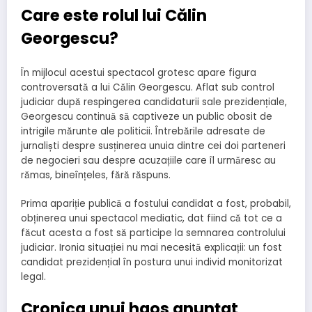
Care este rolul lui Călin
Georgescu?
În mijlocul acestui spectacol grotesc apare figura
controversată a lui Călin Georgescu. Aflat sub control
judiciar după respingerea candidaturii sale prezidențiale,
Georgescu continuă să captiveze un public obosit de
intrigile mărunte ale politicii. Întrebările adresate de
jurnaliști despre susținerea unuia dintre cei doi parteneri
de negocieri sau despre acuzațiile care îl urmăresc au
rămas, bineînțeles, fără răspuns.
Prima apariție publică a fostului candidat a fost, probabil,
obținerea unui spectacol mediatic, dat fiind că tot ce a
făcut acesta a fost să participe la semnarea controlului
judiciar. Ironia situației nu mai necesită explicații: un fost
candidat prezidențial în postura unui individ monitorizat
legal.
Cronica unui haos anunțat