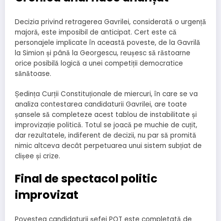
Decizia privind retragerea Gavrilei, considerată o urgență
majoră, este imposibil de anticipat. Cert este că
personajele implicate în această poveste, de la Gavrilă
la Simion și până la Georgescu, reușesc să răstoarne
orice posibilă logică a unei competiții democratice
sănătoase.
Ședința Curții Constituționale de miercuri, în care se va
analiza contestarea candidaturii Gavrilei, are toate
șansele să completeze acest tablou de instabilitate și
improvizație politică. Totul se joacă pe muchie de cuțit,
dar rezultatele, indiferent de decizii, nu par să promită
nimic altceva decât perpetuarea unui sistem subțiat de
clișee și crize.
Final de spectacol politic
improvizat
Povestea candidaturii șefei POT este completată de