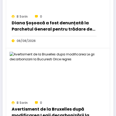
B Sorin
0
Diana Șoșoacă a fost denunțată la
Parchetul General pentru trădare de
țară: „Este subordonată unei…
06/08/2026
B Sorin
0
Avertisment de la Bruxelles după
modificarea Legii decarbonizării la