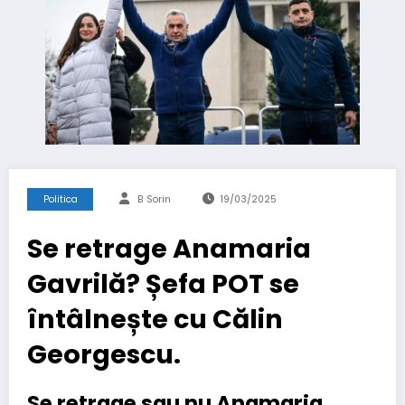
Politica
B Sorin
19/03/2025
Se retrage Anamaria
Gavrilă? Șefa POT se
întâlnește cu Călin
Georgescu.
Se retrage sau nu Anamaria