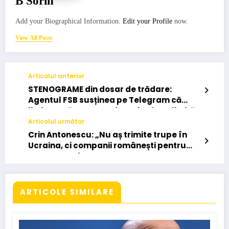
B Sorin
Add your Biographical Information.
Edit your Profile
now.
View All Posts
Articolul anterior
STENOGRAME din dosar de trădare:
Agentul FSB susținea pe Telegram că
limba rusă ar putea deveni a doua limbă
oficială în România
Articolul următor
Crin Antonescu: „Nu aș trimite trupe în
Ucraina, ci companii românești pentru
reconstrucție”
ARTICOLE SIMILARE