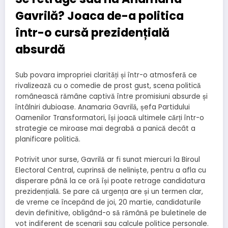
Gavrilă? Joaca de-a politica
într-o cursă prezidențială
absurdă
Sub povara impropriei clarități și într-o atmosferă ce
rivalizează cu o comedie de prost gust, scena politică
românească rămâne captivă între promisiuni absurde și
întâlniri dubioase. Anamaria Gavrilă, șefa Partidului
Oamenilor Transformatori, își joacă ultimele cărți într-o
strategie ce miroase mai degrabă a panică decât a
planificare politică.
Potrivit unor surse, Gavrilă ar fi sunat miercuri la Biroul
Electoral Central, cuprinsă de neliniște, pentru a afla cu
disperare până la ce oră își poate retrage candidatura
prezidențială. Se pare că urgența are și un termen clar,
de vreme ce începând de joi, 20 martie, candidaturile
devin definitive, obligând-o să rămână pe buletinele de
vot indiferent de scenarii sau calcule politice personale.