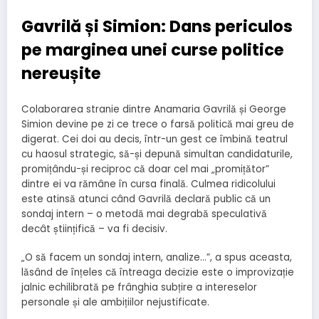
Gavrilă și Simion: Dans periculos
pe marginea unei curse politice
nereușite
Colaborarea stranie dintre Anamaria Gavrilă și George
Simion devine pe zi ce trece o farsă politică mai greu de
digerat. Cei doi au decis, într-un gest ce îmbină teatrul
cu haosul strategic, să-și depună simultan candidaturile,
promițându-și reciproc că doar cel mai „promițător”
dintre ei va rămâne în cursa finală. Culmea ridicolului
este atinsă atunci când Gavrilă declară public că un
sondaj intern – o metodă mai degrabă speculativă
decât științifică – va fi decisiv.
„O să facem un sondaj intern, analize…”, a spus aceasta,
lăsând de înțeles că întreaga decizie este o improvizație
jalnic echilibrată pe frânghia subțire a intereselor
personale și ale ambițiilor nejustificate.