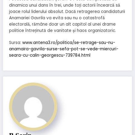
dinamica unui dans în trei, unde toți actorii încearcă să
joace rolul liderului absolut. Dacă retragerea candidaturii
Anamariei Gavrila va evita sau nu o catastrofă
electorală, rămâne doar un alt capitol al unei drame
politice întreținută de vanitate și haos organizatoric.
Sursa:
www.antena3.ro/politica/se-retrage-sau-nu-
anamaira-gavrila-surse-sefa-pot-se-vede-miercuri-
seara-cu-calin-georgescu-739784.html