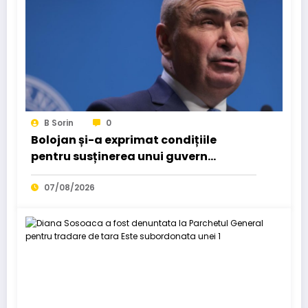
B Sorin
0
Bolojan și-a exprimat condițiile
pentru susținerea unui guvern
„tehnocrat”: „Cu cât mai…
07/08/2026