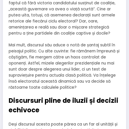
faptul că fără victoria candidatului susținut de coaliție,
„această guvernare va avea o viață scurtă”. Cine ar
putea uita, totuși, că asemenea declarații sunt armele
retorice ale fiecărui ciclu electoral? Dar, oare,
amenințarea e reală sau doar o mișcare strategică
pentru a ține partidele din coaliție captive și docile?
Mai mult, discursul său aduce o notă de șantaj subtil în
peisajul politic. Cu alte cuvinte: fie rămânem împreună și
câștigăm, fie mergem către un haos controlat de
oponenți. Astfel, mizele alegerilor prezidențiale nu mai
sunt doar despre alegerea unui lider, ci un test de
supraviețuire pentru actuala clasă politică. Va înțelege
însă electoratul această dinamică sau va decide să
răstoarne toate calculele politice?
Discursuri pline de iluzii și decizii
echivoce
Deși discursul acesta poate părea ca un far al unității și