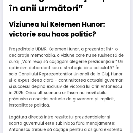
în anii următori”
Viziunea lui Kelemen Hunor:
victorie sau haos politic?
Președintele UDMR, Kelemen Hunor, a prezentat într-o
declarație memorabilă, o viziune care nu se rușinează de
curaj: „Vom reuși să câștigăm alegerile prezidențiale!” Un
optimism debordant sau o strategie bine calculată? În
sala Consiliului Reprezentanților Unionali de la Cluj, Hunor
și-a expus ideea clară – continuitatea actualei guvernări
și succesul depind exclusiv de victoria lui Crin Antonescu
în 2025. Orice alt scenariu ar însemna inevitabila
prăbușire a coaliției actuale de guvernare și, implicit,
instabilitate politică.
Legătura directă între rezultatul prezidențialelor și
soarta guvernului este subliniată fără menajamente:
Antonescu trebuie să câștige pentru a asigura existența