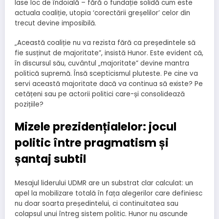
lase loc de îndoială – fără o fundație solidă cum este
actuala coaliție, utopia ‘corectării greșelilor’ celor din
trecut devine imposibilă.
„Această coaliție nu va rezista fără ca președintele să
fie susținut de majoritate”, insistă Hunor. Este evident că,
în discursul său, cuvântul „majoritate” devine mantra
politică supremă. Însă scepticismul pluteste. Pe cine va
servi această majoritate dacă va continua să existe? Pe
cetățeni sau pe actorii politici care-și consolidează
pozițiile?
Mizele prezidențialelor: jocul
politic între pragmatism și
șantaj subtil
Mesajul liderului UDMR are un substrat clar calculat: un
apel la mobilizare totală în fața alegerilor care definiesc
nu doar soarta președintelui, ci continuitatea sau
colapsul unui întreg sistem politic. Hunor nu ascunde