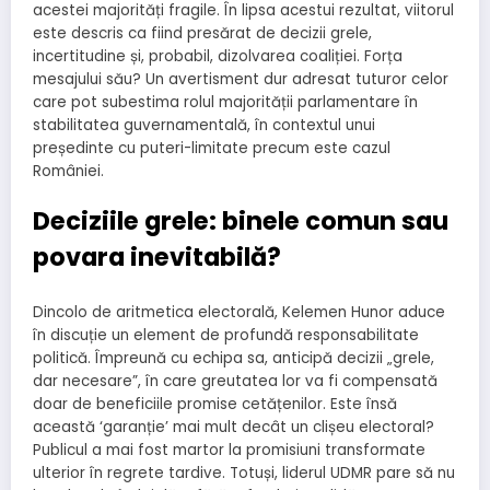
acestei majorități fragile. În lipsa acestui rezultat, viitorul
este descris ca fiind presărat de decizii grele,
incertitudine și, probabil, dizolvarea coaliției. Forța
mesajului său? Un avertisment dur adresat tuturor celor
care pot subestima rolul majorității parlamentare în
stabilitatea guvernamentală, în contextul unui
președinte cu puteri-limitate precum este cazul
României.
Deciziile grele: binele comun sau
povara inevitabilă?
Dincolo de aritmetica electorală, Kelemen Hunor aduce
în discuție un element de profundă responsabilitate
politică. Împreună cu echipa sa, anticipă decizii „grele,
dar necesare”, în care greutatea lor va fi compensată
doar de beneficiile promise cetățenilor. Este însă
această ‘garanție’ mai mult decât un clișeu electoral?
Publicul a mai fost martor la promisiuni transformate
ulterior în regrete tardive. Totuși, liderul UDMR pare să nu