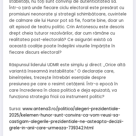
stabilității, nu toți sunt convinși de autenticitatea sa.
Într-o țară unde fiecare ciclu electoral este presărat cu
promisiuni neonorate și strategii schimbătoare, cuvintele
de calmare ale lui Hunor pot să fie, foarte bine, doar un
alt episod de teatru politic. Crin Antonescu este descris
drept cheia tuturor rezolvărilor, dar cum rămâne cu
realitatea post-electorală? Ce asigurări există că
această coaliție poate îndeplini visurile împărțite în
fiecare discurs electoral?
Răspunsul liderului UDMR este simplu și direct: „Orice altă
variantă înseamnă instabilitate.” O declarație care,
bineînțeles, trezește întrebări esențiale despre
presiunea pe care o resimt cetățenii. Într-o epocă în
care încrederea în clasa politică e deja epuizată, va
funcționa strategia fricii ca instrument politic?
Sursa:
www.antena3.ro/politica/alegeri-prezidentiale-
2025/kelemen-hunor-sunt-convins-ca-vom-reusi-sa-
castigam-alegerile-prezidentiale-ne-asteapta-decizii-
grele-in-anii-care-urmeaza-739342.html