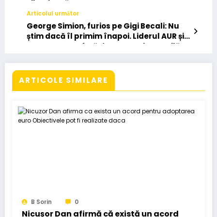
silenţioasă”
Articolul următor
George Simion, furios pe Gigi Becali: Nu
știm dacă îl primim înapoi. Liderul AUR și-
a cerut scuze față de Anamaria Gavrilă
ARTICOLE SIMILARE
B Sorin
0
Nicușor Dan afirmă că există un acord