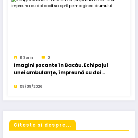
B Sorin
0
Imagini șocante în Bacău. Echipajul
unei ambulanțe, împreună cu doi
copii, s-a oprit pe marginea
drumului…
08/08/2026
Citeste si despre...