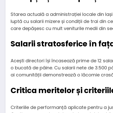
Starea actuală a administrației locale din Iaș
luptă cu salarii mizere și condiții de trai din
care depășesc cu mult veniturile medii din sec
Salarii stratosferice în faț
Acești directori își încasează prime de 12 sal
o bucată de pâine. Cu salarii nete de 3.500 p
ai comunității demonstrează o lăcomie crasă, 
Critica meritelor și criteriil
Criteriile de performanță aplicate pentru a j