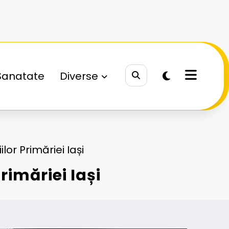
Sanatate
Diverse
lor Primăriei Iași
rimăriei Iași