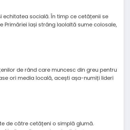
i echitatea socială. În timp ce cetățenii se
te Primăriei Iași strâng laolaltă sume colosale,
etățenilor de rând care muncesc din greu pentru
e ori media locală, acești așa-numiți lideri
ate de către cetățeni o simplă glumă.