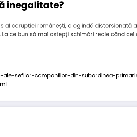
ă inegalitate?
 al corupției românești, o oglindă distorsionată a 
te. La ce bun să mai aștepți schimări reale când cei
e-ale-sefilor-companiilor-din-subordinea-primarie
tml