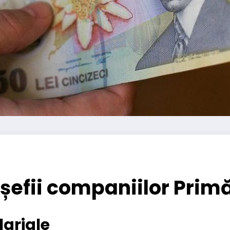
 șefii companiilor Primă
lariale