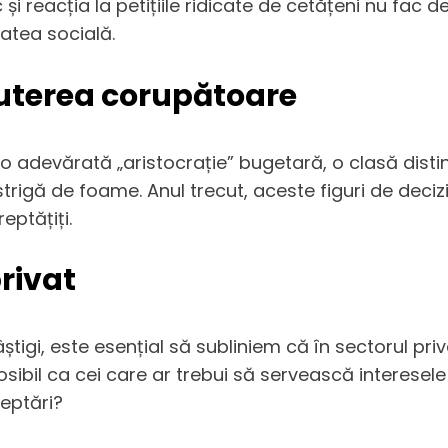
și reacția la petițiile ridicate de cetățeni nu fac 
tatea socială.
puterea corupătoare
 o adevărată „aristocrație” bugetară, o clasă dist
 strigă de foame. Anul trecut, aceste figuri de deciz
eptățiți.
rivat
știgi, este esențial să subliniem că în sectorul priv
sibil ca cei care ar trebui să servească interesel
eptări?