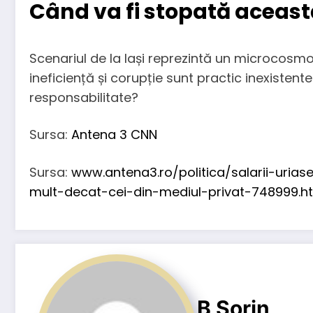
Când va fi stopată aceast
Scenariul de la Iași reprezintă un microcosmos
ineficiență și corupție sunt practic inexisten
responsabilitate?
Sursa:
Antena 3 CNN
Sursa:
www.antena3.ro/politica/salarii-urias
mult-decat-cei-din-mediul-privat-748999.h
B Sorin