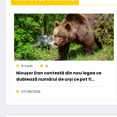
B Sorin
0
Nicușor Dan contestă din nou legea ce
dublează numărul de urși ce pot fi
vânați. A trimis-o…
07/08/2026