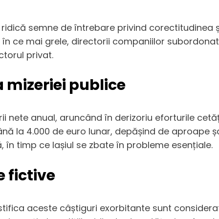
i ridică semne de întrebare privind corectitudinea ș
 ce în ce mai grele, directorii companiilor subordona
torul privat.
a mizeriei publice
arii nete anual, aruncând în derizoriu eforturile c
ână la 4.000 de euro lunar, depășind de aproape șas
în timp ce Iașiul se zbate în probleme esențiale.
e fictive
ustifica aceste câștiguri exorbitante sunt consider