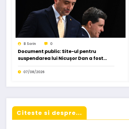
B Sorin
0
Document public: Site-ul pentru
suspendarea lui Nicușor Dan a fost
creat de un moldovean plătit de AUR
cu…
07/08/2026
Citeste si despre...