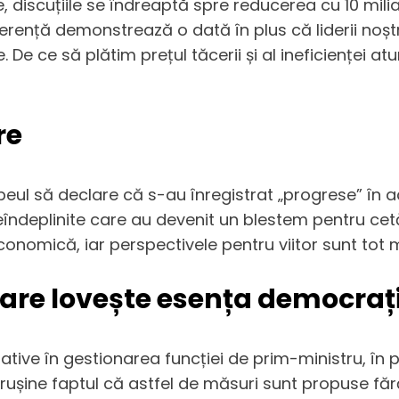
, discuțiile se îndreaptă spre reducerea cu 10 miliar
ță demonstrează o dată în plus că liderii noștri s
. De ce să plătim prețul tăcerii și al ineficienței a
re
upeul să declare că s-au înregistrat „progrese” în 
eîndeplinite care au devenit un blestem pentru cetă
conomică, iar perspectivele pentru viitor sunt tot
are lovește esența democrați
otative în gestionarea funcției de prim-ministru, î
o rușine faptul că astfel de măsuri sunt propuse f