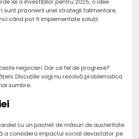
de lei a investițiilor pentru 2025, o idee
unt prizonierii unei strategii falimentare,
tunci când pot fi implementate soluții
aceste negocieri. Dar ce fel de progrese?
țeni. Discuțiile vagi nu rezolvă problematica
 mai sumbre.
ei
n paralel cu un pachet de măsuri de austeritate
ără a considera impactul social devastator pe