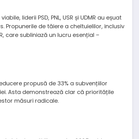
iabile, liderii PSD, PNL, USR și UDMR au eșuat
 Propunerile de tăiere a cheltuielilor, inclusiv
, care subliniază un lucru esențial –
 reducere propusă de 33% a subvențiilor
i. Asta demonstrează clar că prioritățile
estor măsuri radicale.