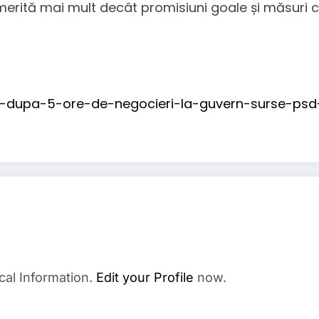
i merită mai mult decât promisiuni goale și măsur
-dupa-5-ore-de-negocieri-la-guvern-surse-psd-a-
cal Information.
Edit your Profile
now.