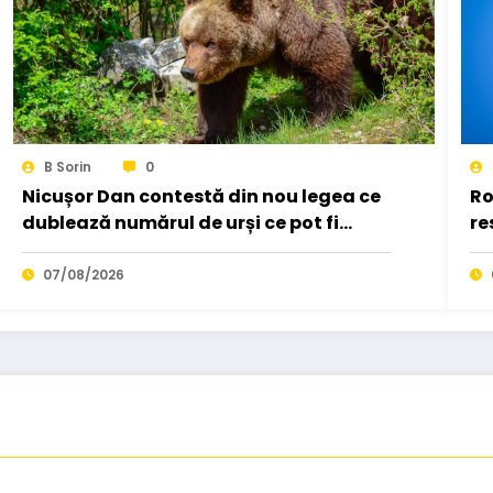
B Sorin
0
Nicușor Dan contestă din nou legea ce
Ro
dublează numărul de urși ce pot fi
re
vânați. A trimis-o…
în
07/08/2026