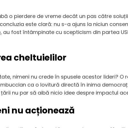
abă o pierdere de vreme decât un pas către soluții v
concluzia este clară: nu s-a ajuns la niciun consens.
e, au fost întâmpinate cu scepticism din partea USR
ea cheltuielilor
itate, nimeni nu crede în spusele acestor lideri? O
mbuccian ca o lovitură directă în inima democrație
a țării nu par să aibă nicio idee despre impactul ac
eni nu acționează