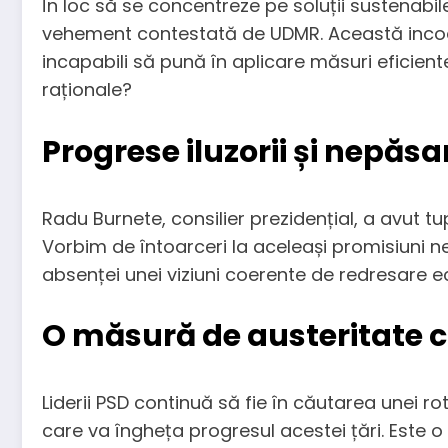
În loc să se concentreze pe soluții sustenabile
vehement contestată de UDMR. Această incoeren
incapabili să pună în aplicare măsuri eficiente
raționale?
Progrese iluzorii și nepăsa
Radu Burnete, consilier prezidențial, a avut t
Vorbim de întoarceri la aceleași promisiuni n
absenței unei viziuni coerente de redresare e
O măsură de austeritate c
Liderii PSD continuă să fie în căutarea unei r
care va îngheța progresul acestei țări. Este 